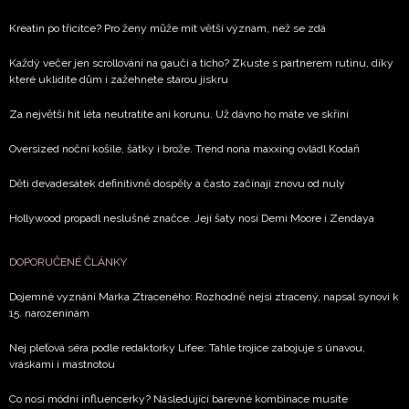
potvrzujete, že jste se seznámili se
Zásadami
Kreatin po třicítce? Pro ženy může mít větší význam, než se zdá
ochrany soukromí
- BurdaMedia Extra s.r.o. bude s
Vašimi údaji pracovat zejména k organizaci a
Každý večer jen scrollování na gauči a ticho? Zkuste s partnerem rutinu, díky
které uklidíte dům i zažehnete starou jiskru
vyhodnocení akce a zasílání novinek.
Za největší hit léta neutratíte ani korunu. Už dávno ho máte ve skříni
Chcete navíc dostávat i další zajímavé a exkluzivní
informace od našich partnerů? Pokud souhlasíte se
Oversized noční košile, šátky i brože. Trend nona maxxing ovládl Kodaň
zpracováním údajů k tomuto účelu podle
Zásad ochrany
soukromí BurdaMedia Extra s.r.o.
, zaškrtněte toto pole.
Děti devadesátek definitivně dospěly a často začínají znovu od nuly
Hollywood propadl neslušné značce. Její šaty nosí Demi Moore i Zendaya
DOPORUČENÉ ČLÁNKY
Dojemné vyznání Marka Ztraceného: Rozhodně nejsi ztracený, napsal synovi k
15. narozeninám
Nej pleťová séra podle redaktorky Lifee: Tahle trojice zabojuje s únavou,
vráskami i mastnotou
Co nosí módní influencerky? Následující barevné kombinace musíte