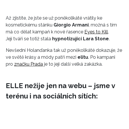
Až zjistíte, že jste se už poněkolikáté vrátily ke
kosmetickému stánku
Giorgio Armani
, možná s tím
má co dělat kampaň k nové řasence
Eyes to Kill
.
Její tváří se totiž stala
hypnotizující Lara Stone
.
Nevšední Holanďanka tak už poněkolikáté dokazuje, že
ve světě krásy a módy patří mezi
elitu
. Po kampani
pro
značku Prada
je to její další velká zakázka.
ELLE nežije jen na webu – jsme v
terénu i na sociálních sítích: