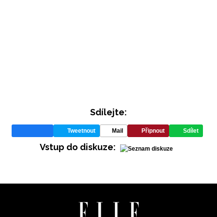
Sdílejte:
Tweetnout
Mail
Připnout
Sdílet
Vstup do diskuze: