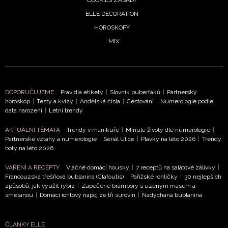
ELLE DECORATION
HOROSKOPY
MIX
DOPORUČUJEME
Pravidla etikety
|
Slovník puberťáků
|
Partnerský
horoskop
|
Testy a kvízy
|
Andělská čísla
|
Cestování
|
Numerologie podle
data narození
|
Letní trendy
AKTUÁLNÍ TÉMATA
Trendy v manikúře
|
Minulé životy dle numerologie
|
Partnerské vztahy a numerologie
|
Seriál Ulice
|
Plavky na léto 2026
|
Trendy
boty na léto 2026
NEWSLETTER
VAŘENÍ A RECEPTY
Vláčné domácí housky
|
7 receptů na salátové zálivky
|
Francouzská třešňová bublanina (Clafoutis)
|
Pařížské rohlíčky
|
30 nejlepších
způsobů, jak využít rybíz
|
Zapečené brambory s uzeným masem a
ODESLAT
smetanou
|
Domácí iontový nápoj ze tří surovin
|
Nadýchaná bublanina
Přihlášením k newsletteru souhlasíte s
Obchodními
ČLÁNKY ELLE
podmínkami společnosti BurdaMedia Extra s.r.o.
a