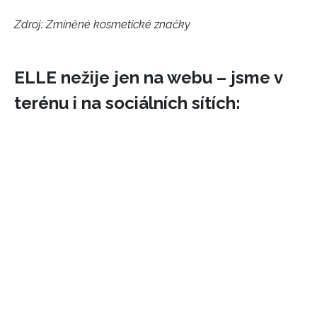
Zdroj: Zmíněné kosmetické značky
ELLE nežije jen na webu – jsme v
terénu i na sociálních sítích:
NEWSLETTER
ODESLAT
Přihlášením k newsletteru souhlasíte s
Obchodními
podmínkami společnosti BurdaMedia Extra s.r.o.
a
potvrzujete, že jste se seznámili se
Zásadami
ochrany soukromí
- BurdaMedia Extra s.r.o. bude s
Vašimi údaji pracovat zejména k organizaci a
vyhodnocení akce a zasílání novinek.