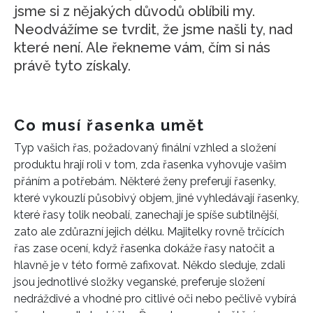
jsme si z nějakých důvodů oblíbili my.
Neodvážíme se tvrdit, že jsme našli ty, nad
které není. Ale řekneme vám, čím si nás
právě tyto získaly.
Co musí řasenka umět
Typ vašich řas, požadovaný finální vzhled a složení
produktu hrají roli v tom, zda řasenka vyhovuje vašim
přáním a potřebám. Některé ženy preferují řasenky,
které vykouzlí působivý objem, jiné vyhledávají řasenky,
které řasy tolik neobalí, zanechají je spíše subtilnější,
zato ale zdůrazní jejich délku. Majitelky rovně trčících
řas zase ocení, když řasenka dokáže řasy natočit a
hlavně je v této formě zafixovat. Někdo sleduje, zdali
jsou jednotlivé složky veganské, preferuje složení
nedráždivé a vhodné pro citlivé oči nebo pečlivě vybírá