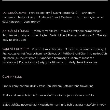
DOPORUČUJEME
Pravidla etikety
|
Slovník puberťáků
|
Partnerský
horoskop
|
Testy a kvízy
|
Andělská čísla
|
Cestování
|
Numerologie podle
data narození
|
Letní trendy
AKTUÁLNÍ TÉMATA
Trendy v manikúře
|
Minulé životy dle numerologie
|
Partnerské vztahy a numerologie
|
Seriál Ulice
|
Plavky na léto 2026
|
Trendy
boty na léto 2026
VAŘENÍ A RECEPTY
Vláčné domácí housky
|
7 receptů na salátové zálivky
|
Francouzská třešňová bublanina (Clafoutis)
|
Pařížské rohlíčky
|
30 nejlepších
způsobů, jak využít rybíz
|
Zapečené brambory s uzeným masem a
smetanou
|
Domácí iontový nápoj ze tří surovin
|
Nadýchaná bublanina
ČLÁNKY ELLE
Proč si ženy pořizují druhý zásnubní prsten? Toto je trend travel ring
Z klubu do našich šatníků: Jak noční život formuje současnou módu
Zakrýt bříško nebo odhalit? Kodaňské maminky boří pravidla mateřství i módy