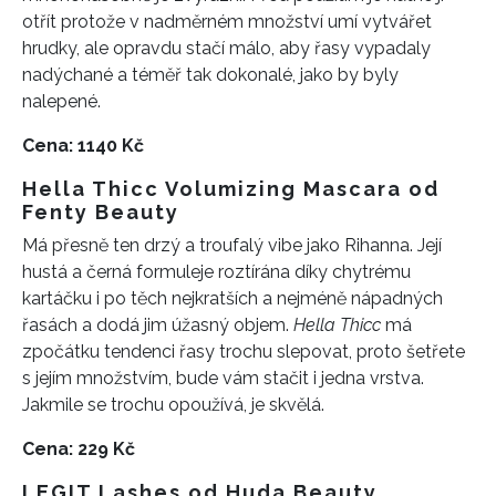
otřít protože v nadměrném množství umí vytvářet
hrudky, ale opravdu stačí málo,
aby řasy vypadaly
nadýchané a
téměř tak dokonalé, jako by byly
nalepené.
Cena: 1140 Kč
Hella Thicc Volumizing Mascara od
Fenty Beauty
Má přesně ten drzý a troufalý vibe jako Rihanna.
Její
h
ustá a černá
formule
je roztírána
díky chytrému
kartáčku
i po těch nejkratších a nejméně nápadných
řasách a dodá jim
úžasný
objem.
Hella Thicc
má
zpočátku tendenci řasy trochu slepovat, proto šetřete
s jejím množstvím, bude vám stačit i jedna vrstva.
Jakmile se trochu opoužívá, je skvělá.
Cena: 229 Kč
LEGIT Lashes od Huda Beauty