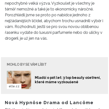
nepochybně velká výzva. Vyzkoušet je všechny je
téměř nemožné a také je to ekonomicky náročné.
Porozhlédli jsme se proto po nabídce jednoho z
nejžádanějších líčidel, abychom trochu usnadnili výběr i
vám. Rozhodnutí, jestli se pro svou novou oblíbenou
řasenku vydáte do luxusní parfumerie nebo do uličky v
drogerii, je už jen na vás.
MOHLO BY SE VÁM LÍBIT
Mladší o pět let: 3 top beauty ošetření,
které máme vyzkoušené
elle.cz
Nová Hypnôse Drama od Lancôme