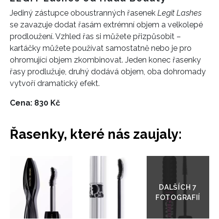
Jediný zástupce o
boustranný
ch
řasen
ek
Legit Lashes
se zavazuje dodat řasám
extrémní objem a velkolepé
prodloužení.
Vzhled řas si můžete
p
řizpůsob
it –
kartáčky můžete
použív
at
samostatně nebo je
pro
ohromující objem zkombinovat. Jeden konec řasenky
řasy prodlužuje, druhý dodává objem, oba dohromady
vytvoří dramatický efekt.
C
ena: 830 Kč
Řasenky, které nás zaujaly:
Přejít
do
galerie