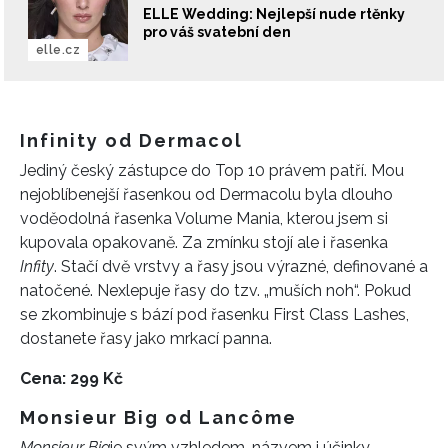
ELLE Wedding: Nejlepší nude rtěnky
pro váš svatební den
elle.cz
Infinity od Dermacol
Jediný český zástupce do Top 10 právem patří. Mou
nejoblíbenejší řasenkou od Dermacolu byla dlouho
voděodolná řasenka Volume Mania, kterou jsem si
kupovala opakovaně. Za zmínku stojí ale i ř
asenka
Infity
. Stačí dvě vrstvy a ř
asy jsou
výrazné, definované a
natočené. Nexlepuje řasy do tzv. „muších noh“. Pokud
se zkombinuje s bází pod řasenku First C
lass
L
ashes,
dostanete řasy jako mrkací panna.
Cena: 299 Kč
Monsieur Big
od Lanc
ô
me
Monsieur Big
j
e svým vzhledem, názvem i účinky