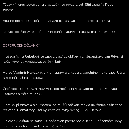
Týdenní horoskop od 10. srpna: Lvům se obrací život, Štíři uspějí a Ryby
zpomalí
Víkend pro sebe: 5 tipů kam vyrazit na festival, drink, rande a do kina
Nejvíc cool žabky léta přímo z Kodaně. Zakrývají palec a mají kitten heel
DOPORUČENÉ ČLÁNKY
Hvězda filmu Rebelové se znovu vrací do oblíbených šedesátek: Jan Révai si
kvůli nové roli vypěstoval parádní knír
Herec Vladimír Hlavatý byl mistr správné dikce a divadelního make-upu: Učila
se od něj i Jiřina Jirásková
Čtyři věci, které o Whitney Houston možná nevíte: Odmítl ji bratr Michaela
Jacksona a měla milenku
Plastiky přiznávala s humorem, od mužů zažívala rány a do třetice našla toho
pravého: Dramatický i zářivý život královny swingu Evy Pilarové
Grilovaný květák se salsou z pečených paprik podle Jana Punčocháře: Doby
prachsprostého hermelínu skončily, říká