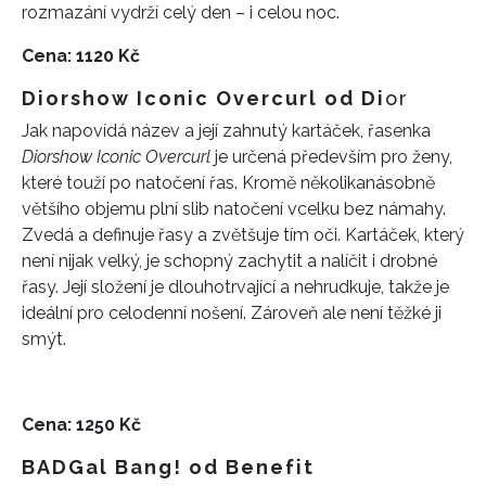
rozmazání vydrží celý den – i celou noc.
Cena: 1120 Kč
Diorshow Iconic Overcurl od Di
or
Jak napovídá název a její zahnutý kartáček, řasenka
Diorshow Iconic Overcurl
je určená především pro ženy,
které touží po natočení řas. Kromě několikanásobně
většího objemu plní slib natočení vcelku bez námahy.
Zvedá a definuje řasy a zvětšuje tím oči. Kartáček, který
není nijak velký, je schopný zachytit a nalíčit i drobné
řasy. Její složení je dlouhotrvající a nehrudkuje, takže je
ideální pro celodenní n
ošení.
Zároveň ale
není těžké ji
smýt.
C
ena: 1250 Kč
BADGal Bang! od Benefit