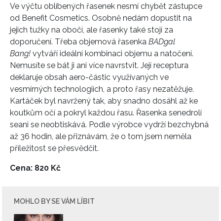
Ve výčtu oblíbených řasenek nesmí chybět zástupce
od Benefit
Cosmetics
.
Osobně nedám dopustit na
jejich tužky na obočí, ale řasenky také stojí za
doporučení.
Třeba o
bjemová řasenka
BADgal
Bang!
v
ytváří ideální kombinaci
objem
u
a natoč
en
í.
Nemusíte se bát ji ani více navrstvit.
Její r
eceptura
deklaruje
obsah aero-částic využívaný
ch
ve
vesmírných technologiích, a proto řasy nezatěžuje.
Kartáček
byl
navržený tak, aby snadno dosáhl až ke
koutkům
očí a
pokry
l
každou řasu. Ř
asenka se
ne
drolí
se
ani se ne
obtiskává.
Podle výrobce vydrží bezchybná
až
36 hodin,
ale přiznávám, že o tom jsem neměla
příležitost se přesvědčit.
C
ena: 820 Kč
MOHLO BY SE VÁM LÍBIT