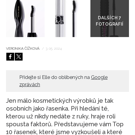
Přejít
do
HOME
galerie
VERONIKA ČÍŽKOVÁ
/
3. 05. 2024
Přidejte si Elle do oblíbených na
Google
zprávách
Jen málo kosmetických výrobků je tak
osobních jako řasenka. Při hledání té,
kterou už nikdy nedáte z ruky, hraje roli
spousta faktorů. Představujeme vám Top
10 řasenek, které jsme vyzkoušeli a které