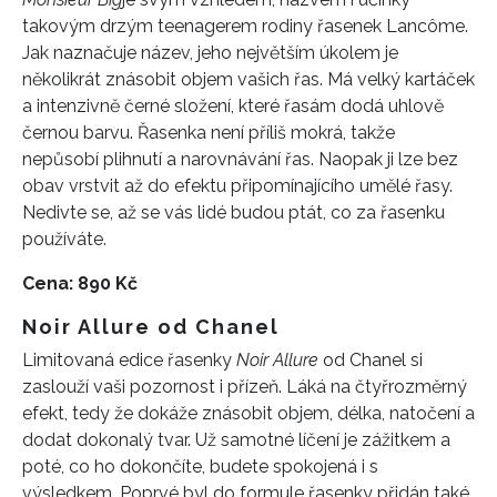
takovým drzým teenagerem rodiny řasenek Lancôme.
Jak naznačuje název, jeho největším úkolem je
několikrát znásobit objem vašich řas. Má velký kartáček
a intenzivně černé složení, které řasám dodá uhlově
černou barvu. Řasenka n
ení příliš mokrá, takže
nepůsobí plihnutí a narovnávání řas. Naopak ji lze bez
obav vrstvit až do efektu připomínajícího umělé řasy.
Nedivte se, až se vás lidé budou ptát, co za řasenku
používáte.
Cena: 890 Kč
Noir Allure
od Chanel
Limitovaná edice řasenky
Noir Allure
od Chanel si
zaslouží vaši pozornost i přízeň. Láká na čtyřrozměrný
efekt, tedy že dokáže znásobit objem, délka, natočení a
dodat dokonalý tvar. Už samotné líčení je zážitkem a
INFORMACE
poté, co ho dokončíte, budete spokojená i s
výsledkem. Poprvé byl do
formule řasenky přidán také
REDAKCE