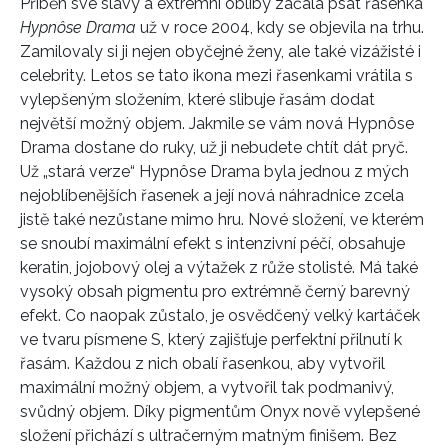
Příběh své slávy a extrémní obliby začala psát řasenka
Hypnôse Drama
už v roce 2004, kdy se objevila na trhu.
Zamilovaly si ji nejen obyčejné ženy, ale také vizážisté i
celebrity. Letos se tato ikona mezi řasenkami vrátila s
vylepšeným složením, které slibuje řasám dodat
největší možný objem. Jakmile se vám nová Hypnôse
Drama dostane do ruky, už ji nebudete chtít dát pryč.
Už „stará verze“ Hypnôse Drama byla jednou z mých
nejoblíbenějších řasenek a její nová náhradnice zcela
jistě také nezůstane mimo hru. Nové složení, ve kterém
se snoubí
maximální efekt s intenzivní péčí,
obsahuje
keratin, jojobový olej a výtažek z růže stolisté. Má také
vysoký obsah pigmentu pro extrémně černý barevný
efekt. Co naopak zůstalo, je osvědčený velký kartáček
ve tvaru písmene S, který zajišťuje perfektní přilnutí k
řasám. Každou z nich obalí řasenkou, aby vytvořil
maximální možný objem, a vytvořil tak podmanivý,
svůdný objem.
Díky pigmentům Onyx nově vylepšené
složení přichází s ultračerným matným finišem.
Bez