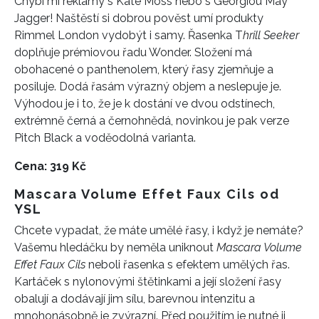
Chybí mi reklamy s Kate Moss nebo s Georgiou May
Jagger! Naštěstí si dobrou pověst
umí produkty
Rimmel London vydobýt i samy. Ř
asenka
T
hrill Seeker
doplňuje
prémiov
ou
řadu Wonder.
S
ložení
má
obohacené o
panthenolem,
který řasy zjemňuje a
posiluje
. Dodá ř
asám
výrazný objem
a neslepuje je.
Výhodou je i to, že je k dostání ve dvou odstínech,
extrémně černá a černohnědá,
novinkou je pak verze
Pitch Black a voděodolná varianta.
Cena: 319 Kč
Mascara Volume Effet Faux Cils
od
YSL
Chcete vypadat, že máte umělé řasy, i když je nemáte?
Vašemu hledáčku by neměla uniknout
Mascara Volume
Effet Faux Cils
neboli řasenka s efektem umělých řas.
Kartáček s nylonovými štětinkami
a její složení
řasy
obal
ují
a dodá
vají
jim
sílu, barevnou intenzitu a
mnohonásobně je zvýrazní. Před použitím je nutné ji