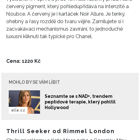
červený pigment,
který pohledu
přidává na
intenzitě a
hloubce.
A červený je i
kartáček
Noir Allure. Je
tenký,
ohebný a řasy rozdělí do tvaru vějíře.
Zamilujete si i
zacvakávací mechanismus zavírání,
to
jednoduché
luxusní kliknutí tak typické pro Chanel.
Cena: 1220 Kč
MOHLO BY SE VÁM LÍBIT
Seznamte se s NAD+, trendem
peptidové terapie, který pohltil
Hollywood
elle.cz
Thrill Seeker od Rimmel London