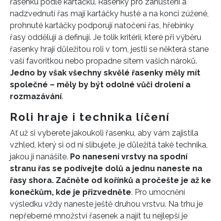
řasenku podle kartáčku. Řasenky pro zahuštění a
nadzvednutí řas mají kartáčky husté a na konci zúžené,
prohnuté kartáčky podporují natočení řas, hřebínky
řasy oddělují a definují. Je tolik kritérií, které při výběru
řasenky hrají důležitou roli v tom, jestli se některá stane
vaší favoritkou nebo propadne sítem vašich nároků.
Jedno by však všechny skvělé řasenky měly mít
společné – měly by být odolné vůči drolení a
rozmazávání
.
Roli hraje i technika líčení
Ať už si vyberete jakoukoli řasenku, aby vám zajistila
vzhled, který si od ní slibujete, je důležitá také technika,
jakou ji nanášíte.
Po nanesení vrstvy na spodní
stranu řas se podívejte dolů a jednu naneste na
řasy shora. Začněte od kořínků a pročešte je až ke
konečkům, kde je přizvedněte
. Pro umocnění
výsledku vždy naneste ještě druhou vrstvu. Na trhu je
nepřeberné množství řasenek a najít tu nejlepší je