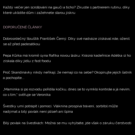
Každý večer jen scrollování na gauči a ticho? Zkuste s partnerem rutinu, díky
které uklidíte dům i zažehnete starou jiskru
DOPORUČENÉ ČLÁNKY
Dobrosrdečný tlouštík František Černý: Díky své nadváze získával role, oženil
se až před padesátkou
Pepa Kůrka má kromě syna Rafíka novou lásku: Krásná kadeřnice Adélka si ho
získala díky jídlu z fast foodu
Proč Skandinávky nikdy neříkají, že nemají co na sebe? Okopírujte jejich šatník
a pochopíte...
„Maminka si po rozvodu pořídila kočku, dnes se to vymklo kontrole a já nevím,
co s tím,“ svěřuje se Veronika
Švestky umí potrápit i pomoci. Vláknina prospívá trávení, sorbitol může
nadýmat a bílý povlak není plíseň ani špína
Bílý povlak na švestkách: Možná se mu vyhýbáte, jde však o záruku čerstvosti