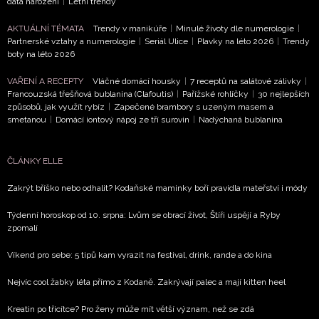
data narození
|
Letní trendy
AKTUÁLNÍ TÉMATA
Trendy v manikúře
|
Minulé životy dle numerologie
|
Partnerské vztahy a numerologie
|
Seriál Ulice
|
Plavky na léto 2026
|
Trendy
boty na léto 2026
VAŘENÍ A RECEPTY
Vláčné domácí housky
|
7 receptů na salátové zálivky
|
Francouzská třešňová bublanina (Clafoutis)
|
Pařížské rohlíčky
|
30 nejlepších
způsobů, jak využít rybíz
|
Zapečené brambory s uzeným masem a
smetanou
|
Domácí iontový nápoj ze tří surovin
|
Nadýchaná bublanina
ČLÁNKY ELLE
Zakrýt bříško nebo odhalit? Kodaňské maminky boří pravidla mateřství i módy
Týdenní horoskop od 10. srpna: Lvům se obrací život, Štíři uspějí a Ryby
zpomalí
Víkend pro sebe: 5 tipů kam vyrazit na festival, drink, rande a do kina
Nejvíc cool žabky léta přímo z Kodaně. Zakrývají palec a mají kitten heel
Kreatin po třicítce? Pro ženy může mít větší význam, než se zdá