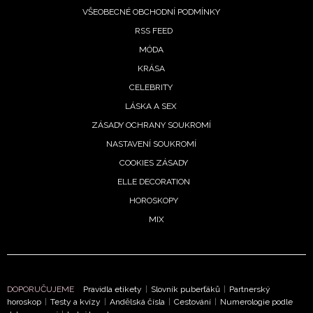
VŠEOBECNÉ OBCHODNÍ PODMÍNKY
RSS FEED
MÓDA
KRÁSA
CELEBRITY
LÁSKA A SEX
ZÁSADY OCHRANY SOUKROMÍ
NASTAVENÍ SOUKROMÍ
COOKIES ZÁSADY
ELLE DECORATION
HOROSKOPY
MIX
DOPORUČUJEME
Pravidla etikety
|
Slovník puberťáků
|
Partnerský
horoskop
|
Testy a kvízy
|
Andělská čísla
|
Cestování
|
Numerologie podle