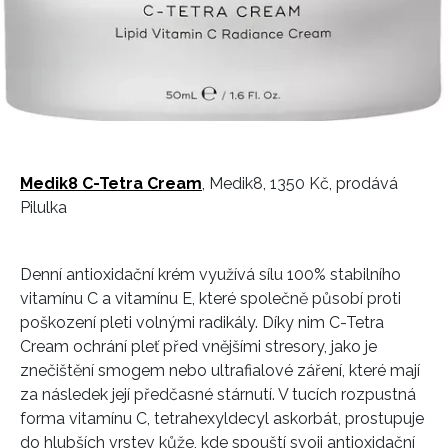
Medik8 C-Tetra Cream
, Medik8, 1350 Kč, prodává
Pilulka
Denní antioxidační krém využívá sílu 100% stabilního
vitamínu C a vitamínu E, které společně působí proti
poškození pleti volnými radikály. Díky nim C-Tetra
Cream ochrání pleť před vnějšími stresory, jako je
znečištění smogem nebo ultrafialové záření, které mají
za následek její předčasné stárnutí. V tucích rozpustná
forma vitamínu C, tetrahexyldecyl askorbát, prostupuje
do hlubších vrstev kůže, kde spouští svoji antioxidační