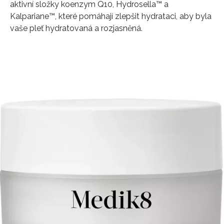
aktivní složky koenzym Q10, Hydrosella™ a
Kalpariane™, které pomáhají zlepšit hydrataci, aby byla
vaše pleť hydratovaná a rozjasněná.