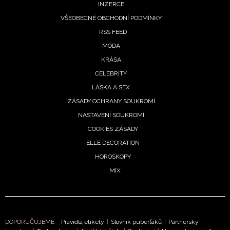
INZERCE
VŠEOBECNÉ OBCHODNÍ PODMÍNKY
RSS FEED
MÓDA
KRÁSA
CELEBRITY
LÁSKA A SEX
NEWSLETTER
ZÁSADY OCHRANY SOUKROMÍ
NASTAVENÍ SOUKROMÍ
ODESLAT
COOKIES ZÁSADY
ELLE DECORATION
Přihlášením k newsletteru souhlasíte s
Obchodními
HOROSKOPY
podmínkami společnosti BurdaMedia Extra s.r.o.
a
MIX
potvrzujete, že jste se seznámili se
Zásadami
ochrany soukromí
- BurdaMedia Extra s.r.o. bude s
Vašimi údaji pracovat zejména k organizaci a
vyhodnocení akce a zasílání novinek.
DOPORUČUJEME
Pravidla etikety
|
Slovník puberťáků
|
Partnerský
Chcete navíc dostávat i další zajímavé a exkluzivní