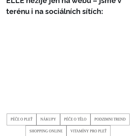
ELLE nežije jen na webu – jsme v
terénu i na sociálních sítích:
PÉČE O PLEŤ
NÁKUPY
PÉČE O TĚLO
PODZIMNI TREND
SHOPPING ONLINE
VITAMÍNY PRO PLEŤ