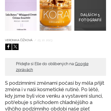
Přejít
do
HOME
galerie
VERONIKA ČÍŽKOVÁ
/
25. 10. 2023
Přidejte si Elle do oblíbených na
Google
zprávách
S podzimními změnami počasí by měla přijít
změna i v naší kosmetické rutině. Po létě,
kdy jsme byli více venku a vystaveni slunci,
potřebuje s příchodem chladnějšího a
vlhčího podzimního období naše pleť