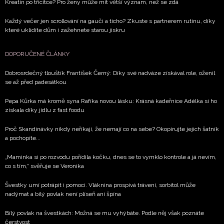
Kreatin po třicítce? Pro ženy může mít větší význam, než se zdá
Každý večer jen scrollování na gauči a ticho? Zkuste s partnerem rutinu, díky
které uklidíte dům i zažehnete starou jiskru
DOPORUČENÉ ČLÁNKY
Dobrosrdečný tlouštík František Černý: Díky své nadváze získával role, oženil
se až před padesátkou
Pepa Kůrka má kromě syna Rafíka novou lásku: Krásná kadeřnice Adélka si ho
získala díky jídlu z fast foodu
Proč Skandinávky nikdy neříkají, že nemají co na sebe? Okopírujte jejich šatník
a pochopíte...
„Maminka si po rozvodu pořídila kočku, dnes se to vymklo kontrole a já nevím,
co s tím,“ svěřuje se Veronika
Švestky umí potrápit i pomoci. Vláknina prospívá trávení, sorbitol může
nadýmat a bílý povlak není plíseň ani špína
Bílý povlak na švestkách: Možná se mu vyhýbáte. Podle něj však poznáte
čerstvost