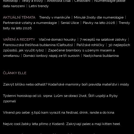
horoskop
|
Testy a kvízy
|
Andělská čísla
|
Cestování
|
Numerologie podle
informace od našich partnerů? Pokud souhlasíte se
data narození
|
Letní trendy
zpracováním údajů k tomuto účelu podle
Zásad ochrany
AKTUÁLNÍ TÉMATA
Trendy v manikúře
|
Minulé životy dle numerologie
|
soukromí BurdaMedia Extra s.r.o.
, zaškrtněte toto pole.
Partnerské vztahy a numerologie
|
Seriál Ulice
|
Plavky na léto 2026
|
Trendy
boty na léto 2026
VAŘENÍ A RECEPTY
Vláčné domácí housky
|
7 receptů na salátové zálivky
|
Francouzská třešňová bublanina (Clafoutis)
|
Pařížské rohlíčky
|
30 nejlepších
způsobů, jak využít rybíz
|
Zapečené brambory s uzeným masem a
smetanou
|
Domácí iontový nápoj ze tří surovin
|
Nadýchaná bublanina
ČLÁNKY ELLE
Zakrýt bříško nebo odhalit? Kodaňské maminky boří pravidla mateřství i módy
Týdenní horoskop od 10. srpna: Lvům se obrací život, Štíři uspějí a Ryby
zpomalí
Víkend pro sebe: 5 tipů kam vyrazit na festival, drink, rande a do kina
Nejvíc cool žabky léta přímo z Kodaně. Zakrývají palec a mají kitten heel