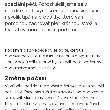
speciální péči. Porozhlédli jsme se v
nabídce pleťových krémů a přinášíme vám
několik tipů na produkty, které vám
pomohou zachovat pleť krásnou, svěží a
hydratovanou i během podzimu.
Podzimní pleťové péče by se od té, kterou jí
dopřáváme v létě, měla lišit z několika důvodů. Tady
jsou ty nejdůležitější, proč byste měli zvážit změnu své
podzimní kosmetické rutiny:
Změna počasí
V průběhu podzimu se počasí mění rychleji a razantněji
než v létě. Ráno nás sužují mrazíky a chlad, dopoledne
se rozsvítí slunce a navečer už zase studeně mrholí.
Mezitím sedíme v klimatizovaných nebo vytápěných
místnostech a vystavujeme svůj obličej záření z