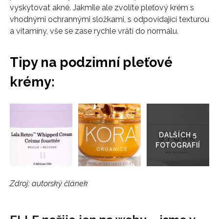
vyskytovat akné. Jakmile ale zvolíte pleťový krém s
vhodnými ochrannými složkami, s odpovídající texturou
a vitamíny, vše se zase rychle vrátí do normálu.
Tipy na podzimní pleťové
krémy:
Přejít
do
galerie
Zdroj: autorský článek
INFORMACE
REDAKCE