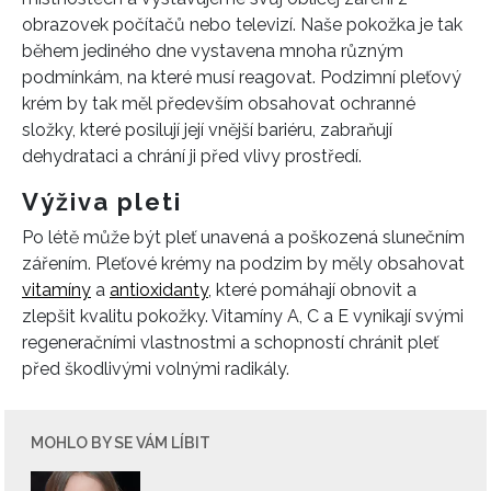
obrazovek počítačů nebo televizí. Naše pokožka je tak
během jediného dne vystavena mnoha různým
podmínkám, na které musí reagovat. Podzimní pleťový
krém by tak měl především obsahovat ochranné
složky, které posilují její vnější bariéru, zabraňují
dehydrataci a chrání ji před vlivy prostředí.
Výživa pleti
Po létě může být pleť unavená a poškozená slunečním
zářením. Pleťové krémy na podzim by měly obsahovat
vitamíny
a
antioxidanty
, které pomáhají obnovit a
zlepšit kvalitu pokožky. Vitamíny A, C a E vynikají svými
regeneračními vlastnostmi a schopností chránit pleť
před škodlivými volnými radikály.
MOHLO BY SE VÁM LÍBIT