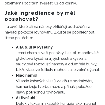
objemem i pocitem svěžesti už od kořínků.
Jaké ingredience by měl
obsahovat?
Takové, které cílí na nánosy, zklidňují podráždění a
navrací pokožce rovnováhu. Zkuste se poohlédnout
třeba po těchto:
AHA & BHA kyseliny
Jemní chemici vaší pokožky. Laktát, mandlová či
glykolová kyselina a jejich sestra kyselina
INFORMACE
salicylová rozpouští nánosy a odumřelé buňky,
takže vlasové folikuly mohou zase volně dýchat.
REDAKCE
Niacinamid
Vitamin krásných vlasů zklidňuje podráždění,
harmonizuje tvorbu mazu a přináší pokožce
hlavy potřebnou rovnováhu.
Aktivní uhlí
Detox v luxusním kabátě. Funguje jako magnet