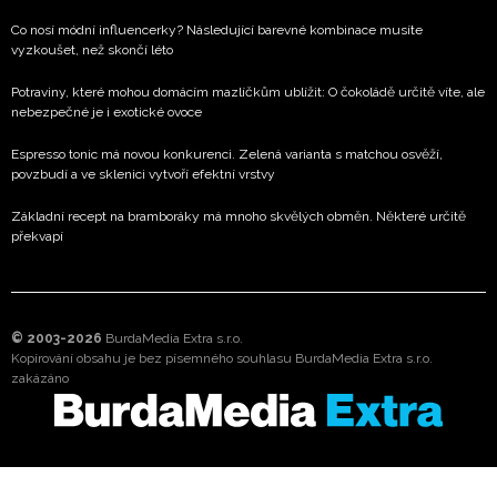
Co nosí módní influencerky? Následující barevné kombinace musíte
vyzkoušet, než skončí léto
Potraviny, které mohou domácím mazlíčkům ublížit: O čokoládě určitě víte, ale
nebezpečné je i exotické ovoce
Espresso tonic má novou konkurenci. Zelená varianta s matchou osvěží,
povzbudí a ve sklenici vytvoří efektní vrstvy
Základní recept na bramboráky má mnoho skvělých obměn. Některé určitě
překvapí
© 2003-2026
BurdaMedia Extra s.r.o.
Kopírování obsahu je bez písemného souhlasu BurdaMedia Extra s.r.o.
zakázáno