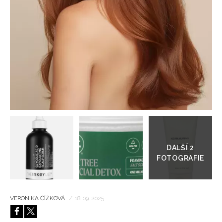
HOME
Přejít
do
galerie
VERONIKA ČÍŽKOVÁ
/
18. 09. 2025