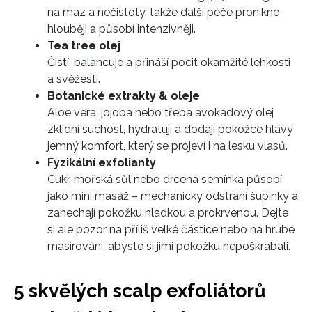
na maz a nečistoty, takže další péče pronikne
hlouběji a působí intenzivněji.
Tea tree olej
Čistí, balancuje a přináší pocit okamžité lehkosti
a svěžesti.
Botanické extrakty & oleje
Aloe vera, jojoba nebo třeba avokádový olej
zklidní suchost, hydratují a dodají pokožce hlavy
jemný komfort, který se projeví i na lesku vlasů.
Fyzikální exfolianty
Cukr, mořská sůl nebo drcená semínka působí
jako mini masáž – mechanicky odstraní šupinky a
zanechají pokožku hladkou a prokrvenou. Dejte
si ale pozor na příliš velké částice nebo na hrubé
masírování, abyste si jimi pokožku nepoškrábali.
5 skvělých scalp exfoliátorů