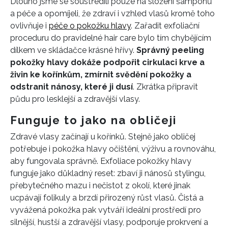
Dlouho jsme se soustředili pouze na složení šamponů
a péče a opomíjeli, že zdraví i vzhled vlasů kromě toho
ovlivňuje i
péče o pokožku hlavy
. Zařadit exfoliační
proceduru do pravidelné hair care bylo tím chybějícím
dílkem ve skládačce krásné hřívy.
Správný peeling
pokožky hlavy dokáže podpořit cirkulaci krve a
živin ke kořínkům, zmírnit svědění pokožky a
odstranit nánosy, které ji dusí
. Zkrátka připravit
půdu pro lesklejší a zdravější vlasy.
Funguje to jako na obličeji
Zdravé vlasy začínají u kořínků. Stejně jako obličej
potřebuje i pokožka hlavy očištění, výživu a rovnováhu,
aby fungovala správně. Exfoliace pokožky hlavy
funguje jako důkladný reset: zbaví ji nánosů stylingu,
přebytečného mazu i nečistot z okolí, které jinak
ucpávají folikuly a brzdí přirozený růst vlasů. Čistá a
vyvážená pokožka pak vytváří ideální prostředí pro
silnější, hustší a zdravější vlasy, podporuje prokrvení a