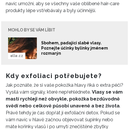
navíc umožní, aby se všechny vaše oblíbené hair-care
produkty lépe vstřebávaly a byly účinnější.
MOHLO BY SE VÁM LÍBIT
Sbohem, padající slabé vlasy.
Poznejte účinky bylinky jménem
rozmarýn
elle.cz
Kdy exfoliaci potřebujete?
Jak poznáte, že si vaše pokožka hlavy říká o extra péči?
Vysílá vám signály, které nepřehlédnete.
Vlasy se vám
mastí rychleji než obvykle, pokožka bezdůvodně
svědí nebo celkově působí unaveně a bez života
.
Právě tehdy je čas dopřát jí exfoliační detox. Pokud se
vám navíc v hlavě začnou objevovat šupinky nebo
máte kořínky vlasů i po umytí znečištěné zbytky