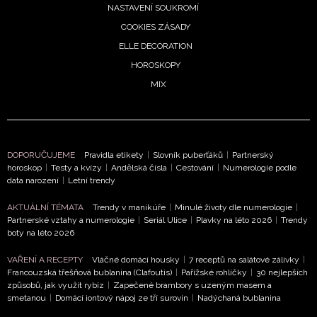
NASTAVENÍ SOUKROMÍ
COOKIES ZÁSADY
ELLE DECORATION
HOROSKOPY
MIX
DOPORUČUJEME
Pravidla etikety
|
Slovník puberťáků
|
Partnerský
horoskop
|
Testy a kvízy
|
Andělská čísla
|
Cestování
|
Numerologie podle
data narození
|
Letní trendy
AKTUÁLNÍ TÉMATA
Trendy v manikúře
|
Minulé životy dle numerologie
|
Partnerské vztahy a numerologie
|
Seriál Ulice
|
Plavky na léto 2026
|
Trendy
boty na léto 2026
VAŘENÍ A RECEPTY
Vláčné domácí housky
|
7 receptů na salátové zálivky
|
Francouzská třešňová bublanina (Clafoutis)
|
Pařížské rohlíčky
|
30 nejlepších
způsobů, jak využít rybíz
|
Zapečené brambory s uzeným masem a
smetanou
|
Domácí iontový nápoj ze tří surovin
|
Nadýchaná bublanina