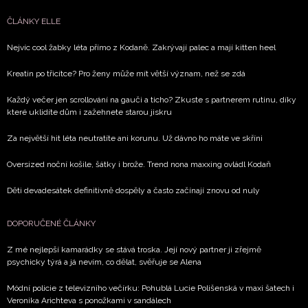
ČLÁNKY ELLE
Nejvíc cool žabky léta přímo z Kodaně. Zakrývají palec a mají kitten heel
Kreatin po třicítce? Pro ženy může mít větší význam, než se zdá
Každý večer jen scrollování na gauči a ticho? Zkuste s partnerem rutinu, díky
které uklidíte dům i zažehnete starou jiskru
Za největší hit léta neutratíte ani korunu. Už dávno ho máte ve skříni
Oversized noční košile, šátky i brože. Trend nona maxxing ovládl Kodaň
Děti devadesátek definitivně dospěly a často začínají znovu od nuly
DOPORUČENÉ ČLÁNKY
Z mé nejlepší kamarádky se stává troska. Její nový partner ji zřejmě
psychicky týrá a já nevím, co dělat, svěřuje se Alena
Módní policie z televizního večírku: Pohublá Lucie Polišenská v maxi šatech i
Veronika Arichteva s ponožkami v sandálech