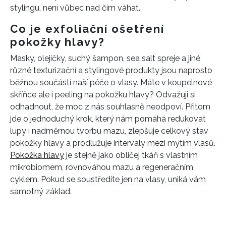
stylingu, není vůbec nad čím váhat.
Co je exfoliační ošetření
pokožky hlavy?
Masky, olejíčky, suchý šampon, sea salt spreje a jiné
různé texturizační a stylingové produkty jsou naprosto
běžnou součástí naší péče o vlasy. Máte v koupelnové
skříňce ale i peeling na pokožku hlavy? Odvažuji si
odhadnout, že moc z nás souhlasně neodpoví. Přitom
jde o jednoduchý krok, který nám pomáhá redukovat
lupy i nadměrnou tvorbu mazu, zlepšuje celkový stav
pokožky hlavy a prodlužuje intervaly mezi mytím vlasů.
Pokožka hlavy
je stejně jako obličej tkáň s vlastním
mikrobiomem, rovnováhou mazu a regeneračním
cyklem. Pokud se soustředíte jen na vlasy, uniká vám
samotný základ.