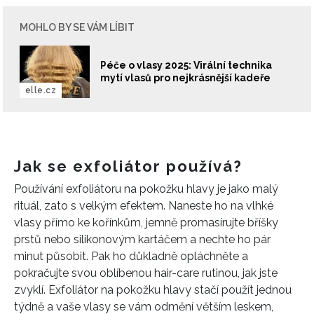
MOHLO BY SE VÁM LÍBIT
Péče o vlasy 2025: Virální technika
mytí vlasů pro nejkrásnější kadeře
elle.cz
Jak se exfoliátor používá?
Používání exfoliátoru na pokožku hlavy je jako malý
rituál, zato s velkým efektem. Naneste ho na vlhké
vlasy přímo ke kořínkům, jemně promasírujte bříšky
prstů nebo silikonovým kartáčem a nechte ho pár
minut působit. Pak ho důkladně opláchněte a
pokračujte svou oblíbenou hair-care rutinou, jak jste
zvyklí. Exfoliátor na pokožku hlavy stačí použít jednou
týdně a vaše vlasy se vám odmění větším leskem,