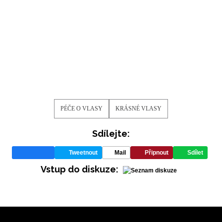
PÉČE O VLASY
KRÁSNÉ VLASY
Sdílejte:
Tweetnout
Mail
Připnout
Sdílet
Vstup do diskuze: