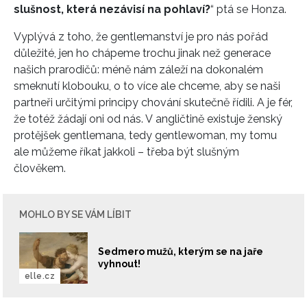
slušnost, která nezávisí na pohlaví?
“ ptá se Honza.
Vyplývá z toho, že gentlemanství je pro nás pořád
důležité, jen ho chápeme trochu jinak než generace
našich prarodičů: méně nám záleží na dokonalém
smeknutí klobouku, o to více ale chceme, aby se naši
partneři určitými principy chování skutečně řídili. A je fér,
že totéž žádají oni od nás. V angličtině existuje ženský
protějšek gentlemana, tedy gentlewoman, my tomu
ale můžeme říkat jakkoli – třeba být slušným
člověkem.
MOHLO BY SE VÁM LÍBIT
Sedmero mužů, kterým se na jaře
vyhnout!
elle.cz