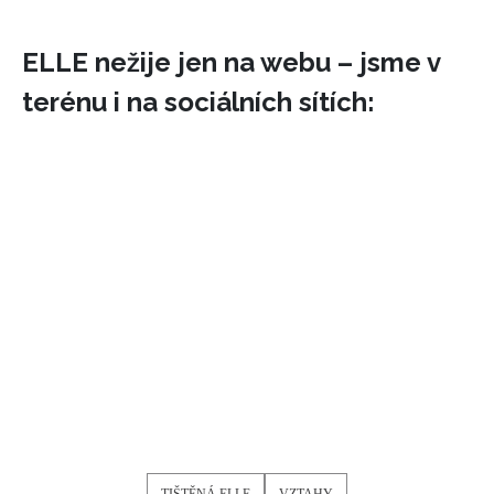
ELLE nežije jen na webu – jsme v
terénu i na sociálních sítích:
NEWSLETTER
ODESLAT
Přihlášením k newsletteru souhlasíte s
Obchodními
podmínkami společnosti BurdaMedia Extra s.r.o.
a
potvrzujete, že jste se seznámili se
Zásadami
ochrany soukromí
- BurdaMedia Extra s.r.o. bude s
Vašimi údaji pracovat zejména k organizaci a
vyhodnocení akce a zasílání novinek.
TIŠTĚNÁ ELLE
VZTAHY