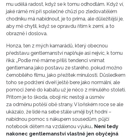
mu udělá radost, když se k tomu odhodlám. Když ví,
jaké rámě mi při společné chůzi po zledovatělém
chodníku má nabídnout, je to prima, ale důležitější je,
aby mě chytil, když se opravdu řítím k zemi, a to
obrazně i doslova.
Honza, ten z mých kamarádů, který obecnou
představu gentlemanství naplňuje asi nejvíc, k tomu
říká: „Podle mě máme příliš tendenci vnímat
gentlemana jako postavu ze starého, pokud možno
černobílého filmu, jako přežitek minulosti. Důsledkem
toho se podržení dveří ještě bere jako normální, ale
pomoci ženě do kabátu už je něco z minulého století.
Přitom je to škoda, obojí nic nestojí a úsměv
za odměnu potěší obě strany. V loňském roce se ale
ukázalo, že lidé na sebe stále umějí být hodní –
nabídnou pomoc s nákupem sousedům, půjčí
notebook dětem na vzdálenou výuku…
Není tedy
nakonec gentlemanství vlastně jen obyčejná