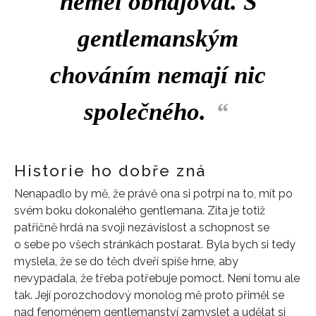
neměl obhajovat. S
gentlemanským
chováním nemají nic
společného.
“
Historie ho dobře zná
Nenapadlo by mě, že právě ona si potrpí na to, mít po
svém boku dokonalého gentlemana. Zita je totiž
patřičně hrdá na svoji nezávislost a schopnost se
o sebe po všech stránkách postarat. Byla bych si tedy
myslela, že se do těch dveří spíše hrne, aby
nevypadala, že třeba potřebuje pomoct. Není tomu ale
tak. Její porozchodový monolog mě proto přiměl se
nad fenoménem gentlemanství zamyslet a udělat si