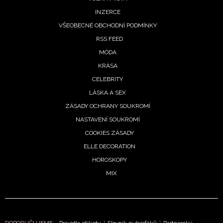
INZERCE
VŠEOBECNÉ OBCHODNÍ PODMÍNKY
RSS FEED
MÓDA
KRÁSA
CELEBRITY
LÁSKA A SEX
ZÁSADY OCHRANY SOUKROMÍ
NASTAVENÍ SOUKROMÍ
COOKIES ZÁSADY
ELLE DECORATION
HOROSKOPY
MIX
DOPORUČUJEME
Pravidla etikety
|
Slovník puberťáků
|
Partnerský