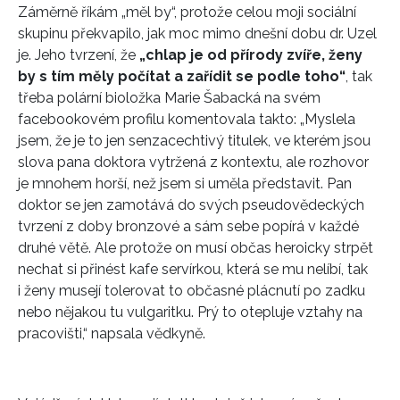
Záměrně říkám „měl by“, protože celou moji sociální
skupinu překvapilo, jak moc mimo dnešní dobu dr. Uzel
je. Jeho tvrzení, že
„chlap je od přírody zvíře, ženy
by s tím měly počítat a zařídit se podle toho“
, tak
třeba polární bioložka Marie Šabacká na svém
facebookovém profilu komentovala takto: „Myslela
jsem, že je to jen senzacechtivý titulek, ve kterém jsou
slova pana doktora vytržená z kontextu, ale rozhovor
je mnohem horší, než jsem si uměla představit. Pan
doktor se jen zamotává do svých pseudovědeckých
tvrzení z doby bronzové a sám sebe popírá v každé
druhé větě. Ale protože on musí občas heroicky strpět
nechat si přinést kafe servírkou, která se mu nelíbí, tak
i ženy musejí tolerovat to občasné plácnutí po zadku
nebo nějakou tu vulgaritku. Prý to otepluje vztahy na
pracovišti,“ napsala vědkyně.