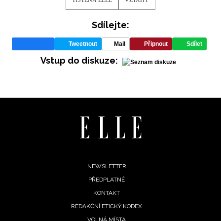
Chcete navíc dostávat i další zajímavé a exkluzivní
informace od našich partnerů? Pokud souhlasíte se
Sdílejte:
zpracováním údajů k tomuto účelu podle
Zásad ochrany
soukromí BurdaMedia Extra s.r.o.
, zaškrtněte toto pole.
Tweetnout
Mail
Připnout
Sdílet
Vstup do diskuze:
Footer
NEWSLETTER
PŘEDPLATNÉ
menu
KONTAKT
REDAKČNÍ ETICKÝ KODEX
VOLNÁ MÍSTA