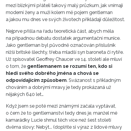
mezi blízkými přáteli takový malý průzkum, jak vnímají
moderní ženy a muži kolem mě pojem gentleman
a jakou mu dnes ve svých životech přikládají důležitost.
Nejprve přišla na řadu teoretická část, abych měla
na případnou debatu dostatek argumentační munice.
Jako gentleman byl původně označován příslušník
nižší britské šlechty, třeba mladší syn baroneta či rytíře.
Už spisovatel Geoffrey Chaucer ve 14. století ale mluví
o tom, že
gentlemanem se rozumí ten, kdo si
hledí svého dobrého jména a chová se
odpovídajícím způsobem
. Svázanost s příkladným
chováním a dobrými mravy je tedy prokázaná už
nějakých 640 let…
Když jsem se poté mezi známými začala vyptávat,
o čem že to gentlemanství tedy dnes je, manžel mé
kamarádky Lucie shrnul těch více než šest století
dvěma slovy: Nebýt... (doplňte si výraz z lidové mluvy