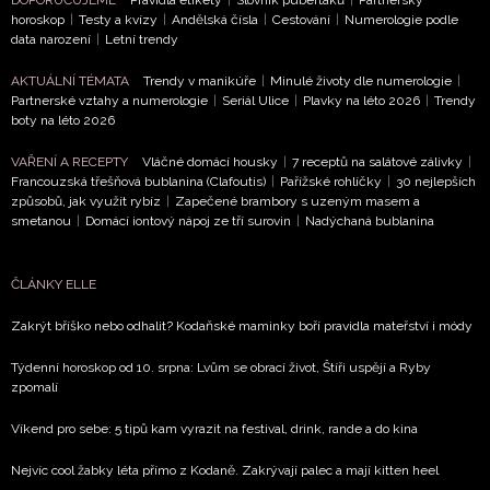
horoskop
|
Testy a kvízy
|
Andělská čísla
|
Cestování
|
Numerologie podle
data narození
|
Letní trendy
AKTUÁLNÍ TÉMATA
Trendy v manikúře
|
Minulé životy dle numerologie
|
Partnerské vztahy a numerologie
|
Seriál Ulice
|
Plavky na léto 2026
|
Trendy
boty na léto 2026
VAŘENÍ A RECEPTY
Vláčné domácí housky
|
7 receptů na salátové zálivky
|
Francouzská třešňová bublanina (Clafoutis)
|
Pařížské rohlíčky
|
30 nejlepších
způsobů, jak využít rybíz
|
Zapečené brambory s uzeným masem a
smetanou
|
Domácí iontový nápoj ze tří surovin
|
Nadýchaná bublanina
ČLÁNKY ELLE
Zakrýt bříško nebo odhalit? Kodaňské maminky boří pravidla mateřství i módy
Týdenní horoskop od 10. srpna: Lvům se obrací život, Štíři uspějí a Ryby
zpomalí
Víkend pro sebe: 5 tipů kam vyrazit na festival, drink, rande a do kina
Nejvíc cool žabky léta přímo z Kodaně. Zakrývají palec a mají kitten heel