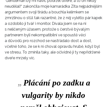
"Gentleman by mi navíc podržel dveře, a to on nikdy
neudělal!“ zakončila moje kamarádka Zita nejpádnějším
argumentem svoji tirádu a bouchla kelímkem se
zmrzlinou o stůl tak razantně, že z něj vylétlo pár kapek
a ozdobilo jí tvář i monitor. Dívala jsem se na ni
s nelíčeným úžasem, protože s čerstvě bývalým
partnerem byli nekompatibilní ve spoustě věcí
a důvodů pro rozchod se nastřádalo dost a dost,
včetně toho, že se k ní choval opravdu hrubě, když byl
ve stresu. To zmínila taky, ale očividně ji ty nepřidržené
dveře mrzely víc.
„
Plácání po zadku a
vulgarity by nikdo