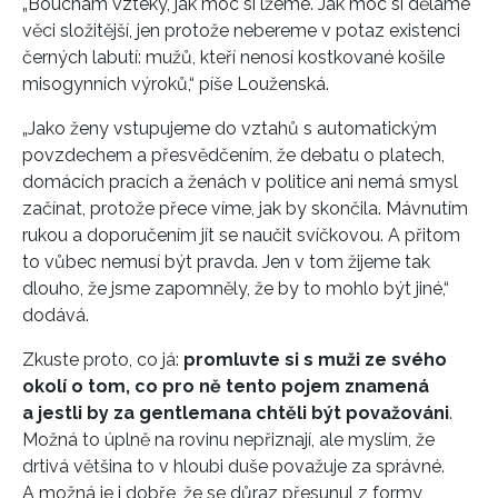
„Bouchám vzteky, jak moc si lžeme. Jak moc si děláme
věci složitější, jen protože nebereme v potaz existenci
černých labutí: mužů, kteří nenosí kostkované košile
misogynních výroků,“ píše Louženská.
„Jako ženy vstupujeme do vztahů s automatickým
povzdechem a přesvědčením, že debatu o platech,
domácích pracích a ženách v politice ani nemá smysl
začínat, protože přece víme, jak by skončila. Mávnutím
rukou a doporučením jít se naučit svíčkovou. A přitom
to vůbec nemusí být pravda. Jen v tom žijeme tak
dlouho, že jsme zapomněly, že by to mohlo být jiné,“
dodává.
Zkuste proto, co já:
promluvte si s muži ze svého
okolí o tom, co pro ně tento pojem znamená
a jestli by za gentlemana chtěli být považováni
.
INFORMACE
Možná to úplně na rovinu nepřiznají, ale myslím, že
drtivá většina to v hloubi duše považuje za správné.
REDAKCE
A možná je i dobře, že se důraz přesunul z formy