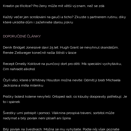
Kreatin po třicítce? Pro ženy může mít větší význam, než se zdá
Každý večer jen scrollování na gauči a ticho? Zkuste s partnerem rutinu, díky
které uklidíte dům i zažehnete starou jiskru
DOPORUČENÉ ČLÁNKY
Deník Bridget Jonesové slaví 25 let: Hugh Grant se nevyhnul skandálům,
Renée Zellweger konečně našla štěstí v lásce
Recept Ornelly Koktové na punčový dort pro děti: Má speciální vychytávku,
čím nahradit alkohol
Čtyři věci, které o Whitney Houston možná nevíte: Odmítl ji bratr Michaela
Jacksona a měla milenku
Prášky bolest kolene nevyřeší. Ortoped radí, co klouby doopravdy potřebují. Je
to i spánek
Švestky umí potrápit i pomoci. Vláknina prospívá trávení, sorbitol může
nadýmat a bílý povlak není plíseň ani špína
Bílý povlak na švestkách: Možná se mu vyhýbáte. Podle něj však poznáte