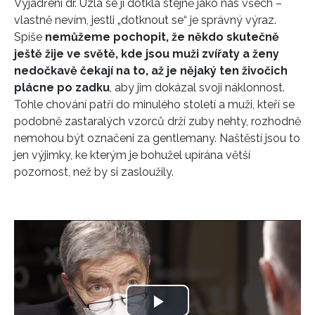
Vyjádření dr. Uzla se jí dotkla stejně jako nás všech –
vlastně nevím, jestli „dotknout se“ je správný výraz.
Spíše
nemůžeme pochopit, že někdo skutečně
ještě žije ve světě, kde jsou muži zvířaty a ženy
nedočkavě čekají na to, až je nějaký ten živočich
plácne po zadku
, aby jim dokázal svoji náklonnost.
Tohle chování patří do minulého století a muži, kteří se
podobně zastaralých vzorců drží zuby nehty, rozhodně
nemohou být označeni za gentlemany. Naštěstí jsou to
jen výjimky, ke kterým je bohužel upírána větší
pozornost, než by si zasloužily.