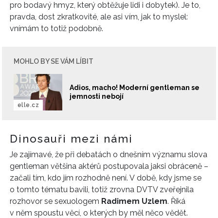
pro bodavý hmyz, který obtěžuje lidi i dobytek). Je to,
pravda, dost zkratkovité, ale asi vím, jak to myslel:
vnímám to totiž podobně.
MOHLO BY SE VÁM LÍBIT
Adios, macho! Moderní gentleman se
jemnosti nebojí
elle.cz
Dinosauři mezi námi
Je zajímavé, že při debatách o dnešním významu slova
gentleman většina aktérů postupovala jaksi obráceně –
začali tím, kdo jím rozhodně není. V době, kdy jsme se
o tomto tématu bavili, totiž zrovna DVTV zveřejnila
rozhovor se sexuologem
Radimem Uzlem
. Říká
v něm spoustu věcí, o kterých by měl něco vědět.