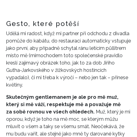
Gesto, které potěší
Udělá mi radost, když mi partner při odchodu z divadla
pomůže do kabátu, do restaurací automaticky vstupuje
jako první, aby případně schytal ránu letícím půllitrem
místo mě (mimochodem toto společenské pravidlo
kreslí zajímavý obrázek toho, jak to za dob Jiřího
Gutha-Jarkovského v žižkovských hostincích
vypadalo), či mi třeba k výročí – nebo jen tak – přinese
květiny.
Skutečným gentlemanem je ale pro mě muž,
který si mě váží, respektuje mě a považuje mě
za sobě rovnou ve všech ohledech.
Muž, který je mi
oporou, když je toho na mě moc, se kterým můžu
mluvit o všem a taky se všemu smát. Neočekává, že
mu budu vařit, ale stejně jako mně ty darované kytky