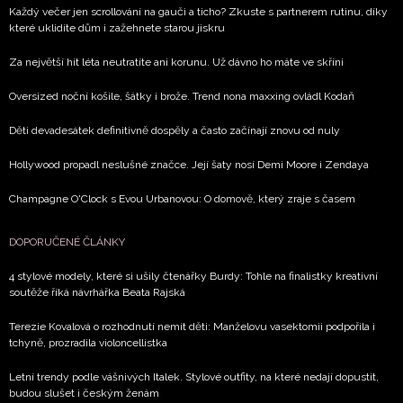
Každý večer jen scrollování na gauči a ticho? Zkuste s partnerem rutinu, díky
které uklidíte dům i zažehnete starou jiskru
Za největší hit léta neutratíte ani korunu. Už dávno ho máte ve skříni
Oversized noční košile, šátky i brože. Trend nona maxxing ovládl Kodaň
Děti devadesátek definitivně dospěly a často začínají znovu od nuly
Hollywood propadl neslušné značce. Její šaty nosí Demi Moore i Zendaya
Champagne O'Clock s Evou Urbanovou: O domově, který zraje s časem
DOPORUČENÉ ČLÁNKY
4 stylové modely, které si ušily čtenářky Burdy: Tohle na finalistky kreativní
soutěže říká návrhářka Beata Rajská
Terezie Kovalová o rozhodnutí nemít děti: Manželovu vasektomii podpořila i
tchyně, prozradila violoncellistka
Letní trendy podle vášnivých Italek. Stylové outfity, na které nedají dopustit,
budou slušet i českým ženám