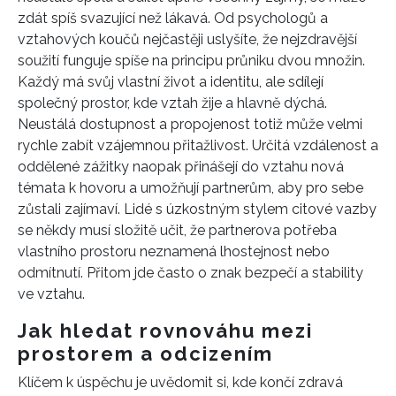
zdát spíš svazující než lákavá. Od psychologů a
vztahových koučů nejčastěji uslyšíte, že nejzdravější
soužití funguje spíše na principu průniku dvou množin.
Každý má svůj vlastní život a identitu, ale sdílejí
společný prostor, kde vztah žije a hlavně dýchá.
Neustálá dostupnost a propojenost totiž může velmi
rychle zabít vzájemnou přitažlivost. Určitá vzdálenost a
oddělené zážitky naopak přinášejí do vztahu nová
témata k hovoru a umožňují partnerům, aby pro sebe
zůstali zajímaví. Lidé s úzkostným stylem citové vazby
se někdy musí složitě učit, že partnerova potřeba
vlastního prostoru neznamená lhostejnost nebo
odmítnutí. Přitom jde často o znak bezpečí a stability
ve vztahu.
Jak hledat rovnováhu mezi
prostorem a odcizením
Klíčem k úspěchu je uvědomit si, kde končí zdravá