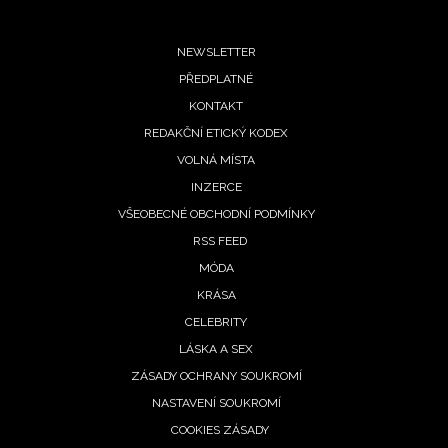
Footer
NEWSLETTER
PŘEDPLATNÉ
menu
KONTAKT
REDAKČNÍ ETICKÝ KODEX
VOLNÁ MÍSTA
INZERCE
NEWSLETTER
VŠEOBECNÉ OBCHODNÍ PODMÍNKY
RSS FEED
ODESLAT
MÓDA
KRÁSA
Přihlášením k newsletteru souhlasíte s
Obchodními
podmínkami společnosti BurdaMedia Extra s.r.o.
a
CELEBRITY
potvrzujete, že jste se seznámili se
Zásadami
LÁSKA A SEX
ochrany soukromí
- BurdaMedia Extra s.r.o. bude s
ZÁSADY OCHRANY SOUKROMÍ
Vašimi údaji pracovat zejména k organizaci a
NASTAVENÍ SOUKROMÍ
vyhodnocení akce a zasílání novinek.
COOKIES ZÁSADY