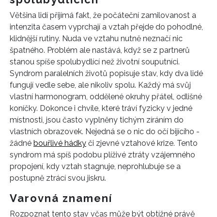
Většina lidí přijímá fakt, že počáteční zamilovanost a
intenzita časem vyprchají a vztah přejde do pohodlné,
klidnější rutiny. Nuda ve vztahu nutně neznačí nic
špatného. Problém ale nastává, když se z partnerů
stanou spíše spolubydlící než životní souputníci.
Syndrom paralelních životů popisuje stav, kdy dva lidé
fungují vedle sebe, ale nikoliv spolu. Každý má svůj
vlastní harmonogram, oddělené okruhy přátel, odlišné
koníčky. Dokonce i chvíle, které tráví fyzicky v jedné
místnosti, jsou často vyplněny tichým zíráním do
vlastních obrazovek. Nejedná se o nic do očí bijícího -
žádné
bouřlivé hádky
či zjevné vztahové krize. Tento
syndrom má spíš podobu plíživé ztráty vzájemného
propojení, kdy vztah stagnuje, neprohlubuje se a
postupně ztrácí svou jiskru.
Varovná znamení
Rozpoznat tento stav včas může být obtížné právě