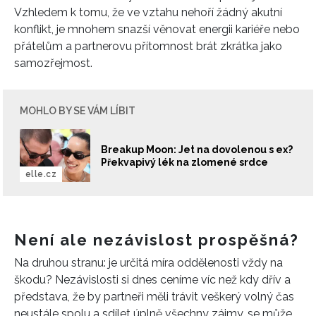
Vzhledem k tomu, že ve vztahu nehoří žádný akutní
konflikt, je mnohem snazší věnovat energii kariéře nebo
přátelům a partnerovu přítomnost brát zkrátka jako
samozřejmost.
MOHLO BY SE VÁM LÍBIT
Breakup Moon: Jet na dovolenou s ex?
Překvapivý lék na zlomené srdce
elle.cz
Není ale nezávislost prospěšná?
Na druhou stranu: je určitá míra oddělenosti vždy na
škodu? Nezávislosti si dnes ceníme víc než kdy dřív a
představa, že by partneři měli trávit veškerý volný čas
neustále spolu a sdílet úplně všechny zájmy, se může