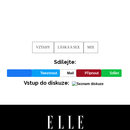
VZTAHY
LÁSKA A SEX
MIX
Sdílejte:
Tweetnout
Mail
Připnout
Sdílet
Vstup do diskuze: