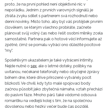
proto, že na první pohled není objektivně nic v
nepořádku. Jedním z prvních varovných signálů je
ztráta zvyku sdílet s partnerem svá rozhodnutí nebo
denní novinky. Místo toho, aby byl váš protějšek prvním
člověkem, se kterým všechno probíráte, začnete
plánovat svůj volný čas nebo řešit osobní milníky zcela
samostatně. Partnera pak o hotové věci informujete až
zpětně, čímž se pomalu vytrácí ono důležité pocitové
"my".
Spolehlivým ukazatelem je také vytrácení intimity.
Nejde nutně o
sex
, ale o letmé doteky, polibky na
uvítanou, nečekané telefonáty nebo obyčejné zprávy
během dne, které dříve přirozeně vytvářely pocit
blízkosti. Ve chvíli, kdy tyto malé spojovací body
začnou působit jako zbytečná námaha, vztah přechází
do pasivní fáze. Mnoho párů také vědomě odsouvá
romantiku na vedlejší kolej s tím, že na společnou
dovolenou nebo hezký večer bude čas později.