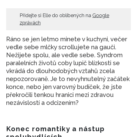
HOME
Přidejte si Elle do oblíbených na
Google
zprávách
Ráno se jen letmo minete v kuchyni, večer
vedle sebe mlčky scrollujete na gauči.
Nežijete spolu, ale vedle sebe. Syndrom
paralelních životů coby lupič blízkosti se
vkrádá do dlouhodobých vztahů zcela
nepozorovaně. Je to nevyhnutelný začátek
konce, nebo jen varovný budíček, že jste
překročili tenkou hranici mezi zdravou
nezávislostí a odcizením?
Konec romantiky a nástup
spolubydlících