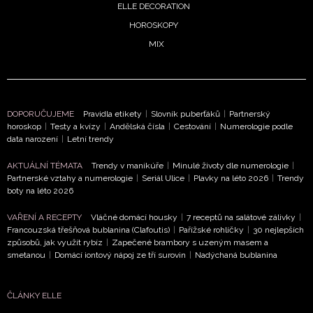
Chcete navíc dostávat i další zajímavé a exkluzivní
ELLE DECORATION
informace od našich partnerů? Pokud souhlasíte se
HOROSKOPY
zpracováním údajů k tomuto účelu podle
Zásad ochrany
MIX
soukromí BurdaMedia Extra s.r.o.
, zaškrtněte toto pole.
DOPORUČUJEME
Pravidla etikety
|
Slovník puberťáků
|
Partnerský
horoskop
|
Testy a kvízy
|
Andělská čísla
|
Cestování
|
Numerologie podle
data narození
|
Letní trendy
AKTUÁLNÍ TÉMATA
Trendy v manikúře
|
Minulé životy dle numerologie
|
Partnerské vztahy a numerologie
|
Seriál Ulice
|
Plavky na léto 2026
|
Trendy
boty na léto 2026
VAŘENÍ A RECEPTY
Vláčné domácí housky
|
7 receptů na salátové zálivky
|
Francouzská třešňová bublanina (Clafoutis)
|
Pařížské rohlíčky
|
30 nejlepších
způsobů, jak využít rybíz
|
Zapečené brambory s uzeným masem a
smetanou
|
Domácí iontový nápoj ze tří surovin
|
Nadýchaná bublanina
ČLÁNKY ELLE