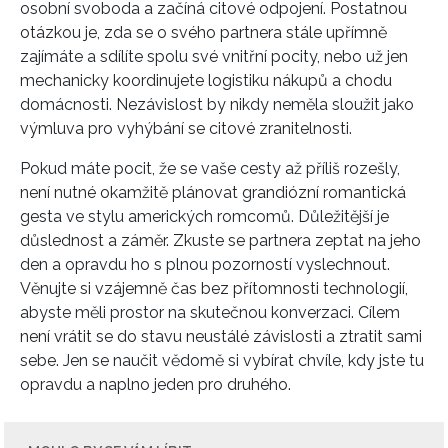
osobní svoboda a začíná citové odpojení. Postatnou
otázkou je, zda se o svého partnera stále upřímně
zajímáte a sdílíte spolu své vnitřní pocity, nebo už jen
mechanicky koordinujete logistiku nákupů a chodu
domácnosti. Nezávislost by nikdy neměla sloužit jako
výmluva pro vyhýbání se citové zranitelnosti.
Pokud máte pocit, že se vaše cesty až příliš rozešly,
není nutné okamžitě plánovat grandiózní romantická
gesta ve stylu amerických romcomů. Důležitější je
INFORMACE
důslednost a záměr. Zkuste se partnera zeptat na jeho
den a opravdu ho s plnou pozorností vyslechnout.
REDAKCE
Věnujte si vzájemně čas bez přítomnosti technologií,
abyste měli prostor na skutečnou konverzaci. Cílem
není vrátit se do stavu neustálé závislosti a ztratit sami
sebe. Jen se naučit vědomě si vybírat chvíle, kdy jste tu
opravdu a naplno jeden pro druhého.