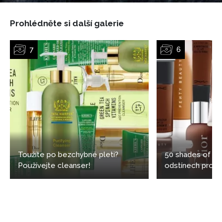
Prohlédněte si další galerie
Toužíte po bezchybné pleti?
50 shades of bl
Používejte cleanser!
odstínech pro t