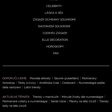
Chcete navíc dostávat i další zajímavé a exkluzivní
CELEBRITY
informace od našich partnerů? Pokud souhlasíte se
LÁSKA A SEX
zpracováním údajů k tomuto účelu podle
Zásad ochrany
soukromí BurdaMedia Extra s.r.o.
, zaškrtněte toto pole.
ZÁSADY OCHRANY SOUKROMÍ
NASTAVENÍ SOUKROMÍ
COOKIES ZÁSADY
ELLE DECORATION
HOROSKOPY
MIX
DOPORUČUJEME
Pravidla etikety
|
Slovník puberťáků
|
Partnerský
horoskop
|
Testy a kvízy
|
Andělská čísla
|
Cestování
|
Numerologie podle
data narození
|
Letní trendy
AKTUÁLNÍ TÉMATA
Trendy v manikúře
|
Minulé životy dle numerologie
|
Partnerské vztahy a numerologie
|
Seriál Ulice
|
Plavky na léto 2026
|
Trendy
boty na léto 2026