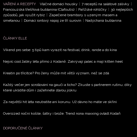
VAŘENÍ A RECEPTY
Vláčné domácí housky
|
7 receptů na salátové zálivky
|
Francouzská třešňová bublanina (Clafoutis)
|
Pařížské rohlíčky
|
30 nejlepších
způsobů, jak využít rybíz
|
Zapečené brambory s uzeným masem a
smetanou
|
Domácí iontový nápoj ze tří surovin
|
Nadýchaná bublanina
ČLÁNKY ELLE
Víkend pro sebe: 5 tipů kam vyrazit na festival, drink, rande a do kina
Nejvíc cool žabky léta přímo z Kodaně. Zakrývají palec a mají kitten heel
Kreatin po třicítce? Pro ženy může mít větší význam, než se zdá
Každý večer jen scrollování na gauči a ticho? Zkuste s partnerem rutinu, díky
které uklidíte dům i zažehnete starou jiskru
Za největší hit léta neutratíte ani korunu. Už dávno ho máte ve skříni
Oversized noční košile, šátky i brože. Trend nona maxxing ovládl Kodaň
DOPORUČENÉ ČLÁNKY