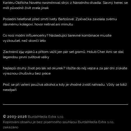
Kariéru Oldřicha Nového nasměroval strýc z Národního divadla: Slavný herec se
měl původně živit zcela jinak
Poslední telefonát před smrtí Ivety Bartošové: Zpěvačka zavolala svému
slavnému kolegovi, hovor netrval ani minutu
Co nosí módní influencerky? Následující barevné kombinace musíte
vyzkoušet, než skončí léto
Zachránil 194 vojáků a přitom vážil jen pár set gramů. Holub Cher Ami se stal
legendou první světové války
Nejlepší druhý život pro lák od okurek? Vložte do něj vejce a za pár dní získáte
výraznou chuťovku bez práce
Proč se při vaření používá alkohol a kdy je vhodné zvolit náhradu. Vždy se totiž
neodpaří
© 2003-2026
BurdaMedia Extra s.r.o.
Kopírování obsahu je bez písemného souhlasu BurdaMedia Extra s.r.o.
zakázáno