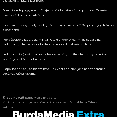
získala díky jídlu z fast foodu
Obecná škola po 35 letech: O tajemství fotografie z filmu promluvil Zdeněk
Svěrák až dlouho po natáčení
Proč Skandinávky nikdy neříkají, že nemají co na sebe? Okopírujte jejich šatník
a pochopíte...
Ikona českého rapu Vladimír 518: Utekl z „dobré rodiny“ do squatu na
Ladronku. 30 let ovlivňuje hudební scénu a dobyl svět kultury
Jednoduchá sýrová omáčka na těstoviny: Když máte v lednici sýr a mléko,
večeře je za 20 minut na stole
Frappuccino není jen ledová káva. Jak vzniklo a proč jeho název nemůže
používat každá kavárna
© 2003-2026
BurdaMedia Extra s.r.o.
Kopírování obsahu je bez písemného souhlasu BurdaMedia Extra s.r.o.
zakázáno