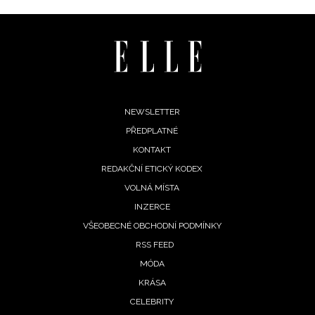
ochrany soukromí
- BurdaMedia Extra s.r.o. bude s
Vašimi údaji pracovat zejména k organizaci a
vyhodnocení akce a zasílání novinek.
Chcete navíc dostávat i další zajímavé a exkluzivní
informace od našich partnerů? Pokud souhlasíte se
zpracováním údajů k tomuto účelu podle
Zásad ochrany
Footer
NEWSLETTER
soukromí BurdaMedia Extra s.r.o.
, zaškrtněte toto pole.
PŘEDPLATNÉ
menu
KONTAKT
REDAKČNÍ ETICKÝ KODEX
VOLNÁ MÍSTA
INZERCE
VŠEOBECNÉ OBCHODNÍ PODMÍNKY
RSS FEED
MÓDA
KRÁSA
CELEBRITY