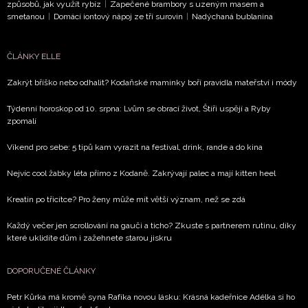
způsobů, jak využít rybíz
|
Zapečené brambory s uzeným masem a
smetanou
|
Domácí iontový nápoj ze tří surovin
|
Nadýchaná bublanina
ČLÁNKY ELLE
Zakrýt bříško nebo odhalit? Kodaňské maminky boří pravidla mateřství i módy
Týdenní horoskop od 10. srpna: Lvům se obrací život, Štíři uspějí a Ryby
zpomalí
Víkend pro sebe: 5 tipů kam vyrazit na festival, drink, rande a do kina
Nejvíc cool žabky léta přímo z Kodaně. Zakrývají palec a mají kitten heel
Kreatin po třicítce? Pro ženy může mít větší význam, než se zdá
Každý večer jen scrollování na gauči a ticho? Zkuste s partnerem rutinu, díky
které uklidíte dům i zažehnete starou jiskru
DOPORUČENÉ ČLÁNKY
Petr Kůrka má kromě syna Rafíka novou lásku: Krásná kadeřnice Adélka si ho