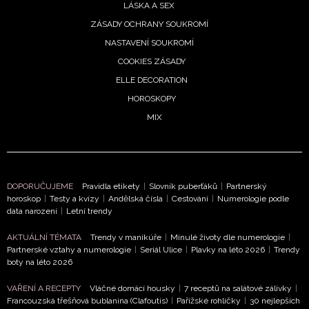
LÁSKA A SEX
ZÁSADY OCHRANY SOUKROMÍ
NASTAVENÍ SOUKROMÍ
COOKIES ZÁSADY
ELLE DECORATION
HOROSKOPY
MIX
DOPORUČUJEME
Pravidla etikety
|
Slovník puberťáků
|
Partnerský
horoskop
|
Testy a kvízy
|
Andělská čísla
|
Cestování
|
Numerologie podle
data narození
|
Letní trendy
AKTUÁLNÍ TÉMATA
Trendy v manikúře
|
Minulé životy dle numerologie
|
Partnerské vztahy a numerologie
|
Seriál Ulice
|
Plavky na léto 2026
|
Trendy
boty na léto 2026
VAŘENÍ A RECEPTY
Vláčné domácí housky
|
7 receptů na salátové zálivky
|
Francouzská třešňová bublanina (Clafoutis)
|
Pařížské rohlíčky
|
30 nejlepších