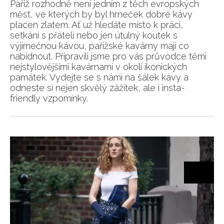
Paříž rozhodně není jedním z těch evropských
měst, ve kterých by byl hrneček dobré kávy
placen zlatem. Ať už hledáte místo k práci,
setkání s přáteli nebo jen útulný koutek s
výjimečnou kávou, pařížské kavárny mají co
INFORMACE
nabídnout. Připravili jsme pro vás průvodce těmi
nejstylovějšími kavárnami v okolí ikonických
REDAKCE
památek. Vydejte se s námi na šálek kávy a
odneste si nejen skvělý zážitek, ale i insta-
friendly vzpomínky.