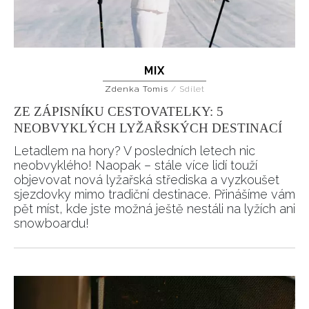
MIX
Zdenka Tomis
/
Sdílet
ZE ZÁPISNÍKU CESTOVATELKY: 5
NEOBVYKLÝCH LYŽAŘSKÝCH DESTINACÍ
Letadlem na hory? V posledních letech nic
neobvyklého! Naopak – stále více lidí touží
objevovat nová lyžařská střediska a vyzkoušet
sjezdovky mimo tradiční destinace. Přinášíme vám
pět míst, kde jste možná ještě nestáli na lyžích ani
snowboardu!