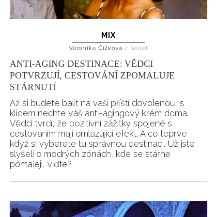
MIX
Veronika Čížková
/
Sdílet
ANTI-AGING DESTINACE: VĚDCI
POTVRZUJÍ, CESTOVÁNÍ ZPOMALUJE
STÁRNUTÍ
Až si budete balit na vaši příští dovolenou, s
klidem nechte váš anti-agingový krém doma.
Vědci tvrdí, že pozitivní zážitky spojené s
cestováním mají omlazující efekt. A co teprve
když si vyberete tu správnou destinaci. Už jste
slyšeli o modrých zónách, kde se stárne
pomaleji, viďte?