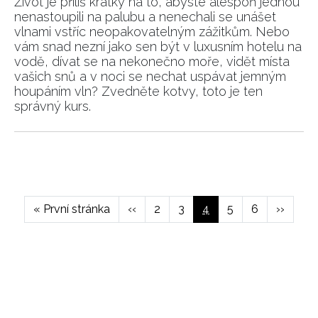
Život je příliš krátký na to, abyste alespoň jednou
nenastoupili na palubu a nenechali se unášet
vlnami vstříc neopakovatelným zážitkům. Nebo
vám snad nezní jako sen být v luxusním hotelu na
vodě, dívat se na nekonečno moře, vidět místa
vašich snů a v noci se nechat uspávat jemným
houpáním vln? Zvedněte kotvy, toto je ten
správný kurs.
NEWSLETTER
Pagination
ODESLAT
First
« První stránka
Předchozí
‹‹
Page
2
Page
3
Aktuální
4
Page
5
Page
6
Následuj
››
page
stránka
stránka
stránka
Přihlášením k newsletteru souhlasíte s
Obchodními
podmínkami společnosti BurdaMedia Extra s.r.o.
a
potvrzujete, že jste se seznámili se
Zásadami
ochrany soukromí
- BurdaMedia Extra s.r.o. bude s
Vašimi údaji pracovat zejména k organizaci a
vyhodnocení akce a zasílání novinek.