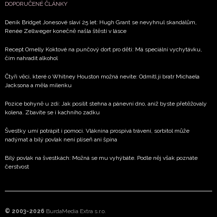
DOPORUČENÉ ČLÁNKY
Deník Bridget Jonesové slaví 25 let: Hugh Grant se nevyhnul skandálům,
Renée Zellweger konečně našla štěstí v lásce
Recept Ornelly Koktové na punčový dort pro děti: Má speciální vychytávku,
čím nahradit alkohol
Čtyři věci, které o Whitney Houston možná nevíte: Odmítl ji bratr Michaela
Jacksona a měla milenku
Pozice bohyně u zdi: Jak posílit stehna a pánevní dno, aniž byste přetěžovaly
kolena. Zbavíte se i kachního zadku
Švestky umí potrápit i pomoci. Vláknina prospívá trávení, sorbitol může
nadýmat a bílý povlak není plíseň ani špína
Bílý povlak na švestkách: Možná se mu vyhýbáte. Podle něj však poznáte
čerstvost
© 2003-2026
BurdaMedia Extra s.r.o.