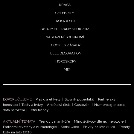
KRÁSA
CELEBRITY
LÁSKA A SEX
ZÁSADY OCHRANY SOUKROMÍ
NASTAVENÍ SOUKROMÍ
COOKIES ZÁSADY
ELLE DECORATION
HOROSKOPY
MIX
DOPORUČUJEME
Pravidla etikety
|
Slovník puberťáků
|
Partnerský
horoskop
|
Testy a kvízy
|
Andělská čísla
|
Cestování
|
Numerologie podle
data narození
|
Letní trendy
AKTUÁLNÍ TÉMATA
Trendy v manikúře
|
Minulé životy dle numerologie
|
Partnerské vztahy a numerologie
|
Seriál Ulice
|
Plavky na léto 2026
|
Trendy
boty na léto 2026