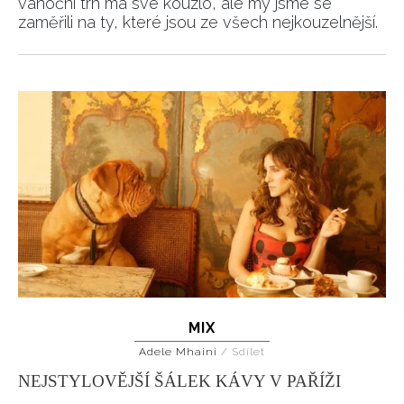
vánoční trh má své kouzlo, ale my jsme se
zaměřili na ty, které jsou ze všech nejkouzelnější.
MIX
Adele Mhaini
/
Sdílet
NEJSTYLOVĚJŠÍ ŠÁLEK KÁVY V PAŘÍŽI