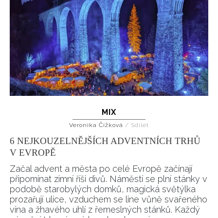
MIX
Veronika Čížková
/
Sdílet
6 NEJKOUZELNĚJŠÍCH ADVENTNÍCH TRHŮ
V EVROPĚ
Začal advent a města po celé Evropě začínají
připomínat zimní říši divů. Náměstí se plní stánky v
podobě starobylých domků, magická světýlka
prozařují ulice, vzduchem se line vůně svařeného
vína a žhavého uhlí z řemeslných stánků. Každý