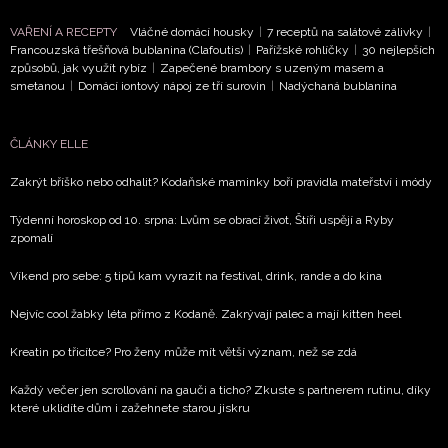
VAŘENÍ A RECEPTY
Vláčné domácí housky
|
7 receptů na salátové zálivky
|
Francouzská třešňová bublanina (Clafoutis)
|
Pařížské rohlíčky
|
30 nejlepších
způsobů, jak využít rybíz
|
Zapečené brambory s uzeným masem a
smetanou
|
Domácí iontový nápoj ze tří surovin
|
Nadýchaná bublanina
ČLÁNKY ELLE
Zakrýt bříško nebo odhalit? Kodaňské maminky boří pravidla mateřství i módy
Týdenní horoskop od 10. srpna: Lvům se obrací život, Štíři uspějí a Ryby
zpomalí
Víkend pro sebe: 5 tipů kam vyrazit na festival, drink, rande a do kina
Nejvíc cool žabky léta přímo z Kodaně. Zakrývají palec a mají kitten heel
Kreatin po třicítce? Pro ženy může mít větší význam, než se zdá
Každý večer jen scrollování na gauči a ticho? Zkuste s partnerem rutinu, díky
které uklidíte dům i zažehnete starou jiskru