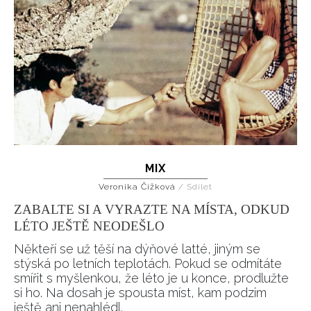
MIX
Veronika Čížková
/
Sdílet
ZABALTE SI A VYRAZTE NA MÍSTA, ODKUD
LÉTO JEŠTĚ NEODEŠLO
Někteří se už těší na dýňové latté, jiným se
stýská po letních teplotách. Pokud se odmítáte
smířit s myšlenkou, že léto je u konce, prodlužte
si ho. Na dosah je spousta míst, kam podzim
ještě ani nenahlédl.