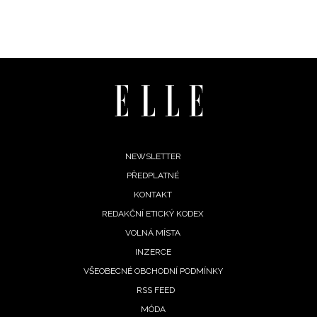
Chcete navíc dostávat i další zajímavé a exkluzivní
informace od našich partnerů? Pokud souhlasíte se
zpracováním údajů k tomuto účelu podle
Zásad ochrany
soukromí BurdaMedia Extra s.r.o.
, zaškrtněte toto pole.
Footer
NEWSLETTER
PŘEDPLATNÉ
menu
KONTAKT
REDAKČNÍ ETICKÝ KODEX
VOLNÁ MÍSTA
INZERCE
VŠEOBECNÉ OBCHODNÍ PODMÍNKY
RSS FEED
MÓDA