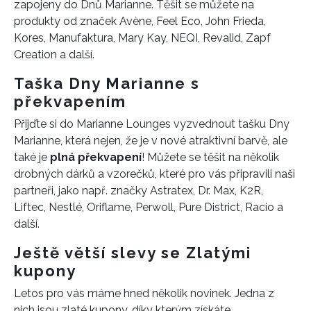
zapojeny do Dnů Marianne. Těšit se můžete na
produkty od značek Avène, Feel Eco, John Frieda,
Kores, Manufaktura, Mary Kay, NEQI, Revalid, Zapf
Creation a další.
Taška Dny Marianne s
překvapením
Přijďte si do Marianne Lounges vyzvednout tašku Dny
Marianne, která nejen, že je v nové atraktivní barvě, ale
také je
plná překvapení
! Můžete se těšit na několik
drobných dárků a vzorečků, které pro vás připravili naši
partneři, jako např. značky Astratex, Dr. Max, K2R,
Liftec, Nestlé, Oriflame, Perwoll, Pure District, Racio a
další.
Ještě větší slevy se Zlatými
kupony
INFORMACE
Letos pro vás máme hned několik novinek. Jedna z
nich jsou zlaté kupony, díky kterým získáte