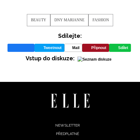
BEAUTY
DNY MARIANNE
FASHION
Sdílejte:
Tweetnout
Mail
Připnout
Sdílet
Vstup do diskuze:
Footer
NEWSLETTER
PŘEDPLATNÉ
menu