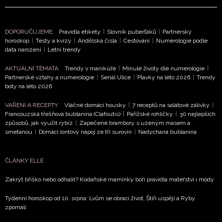
zasílání novinek.
Chcete navíc dostávat i další zajímavé a exkluzivní
DOPORUČUJEME
Pravidla etikety
|
Slovník puberťáků
|
Partnerský
informace od našich partnerů? Pokud souhlasíte se
horoskop
|
Testy a kvízy
|
Andělská čísla
|
Cestování
|
Numerologie podle
data narození
|
Letní trendy
zpracováním údajů k tomuto účelu podle
Zásad ochrany
soukromí BurdaMedia Extra s.r.o.
, zaškrtněte toto pole.
AKTUÁLNÍ TÉMATA
Trendy v manikúře
|
Minulé životy dle numerologie
|
Partnerské vztahy a numerologie
|
Seriál Ulice
|
Plavky na léto 2026
|
Trendy
boty na léto 2026
VAŘENÍ A RECEPTY
Vláčné domácí housky
|
7 receptů na salátové zálivky
|
Francouzská třešňová bublanina (Clafoutis)
|
Pařížské rohlíčky
|
30 nejlepších
způsobů, jak využít rybíz
|
Zapečené brambory s uzeným masem a
smetanou
|
Domácí iontový nápoj ze tří surovin
|
Nadýchaná bublanina
ČLÁNKY ELLE
Zakrýt bříško nebo odhalit? Kodaňské maminky boří pravidla mateřství i módy
Týdenní horoskop od 10. srpna: Lvům se obrací život, Štíři uspějí a Ryby
zpomalí