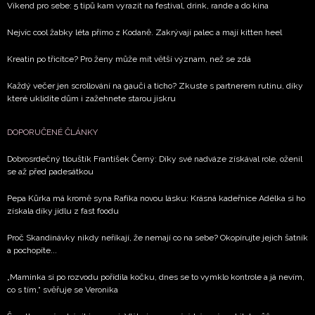
Víkend pro sebe: 5 tipů kam vyrazit na festival, drink, rande a do kina
Nejvíc cool žabky léta přímo z Kodaně. Zakrývají palec a mají kitten heel
Kreatin po třicítce? Pro ženy může mít větší význam, než se zdá
Každý večer jen scrollování na gauči a ticho? Zkuste s partnerem rutinu, díky
které uklidíte dům i zažehnete starou jiskru
DOPORUČENÉ ČLÁNKY
Dobrosrdečný tlouštík František Černý: Díky své nadváze získával role, oženil
se až před padesátkou
Pepa Kůrka má kromě syna Rafíka novou lásku: Krásná kadeřnice Adélka si ho
získala díky jídlu z fast foodu
Proč Skandinávky nikdy neříkají, že nemají co na sebe? Okopírujte jejich šatník
a pochopíte...
„Maminka si po rozvodu pořídila kočku, dnes se to vymklo kontrole a já nevím,
co s tím,“ svěřuje se Veronika