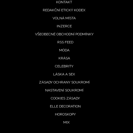
KONTAKT
REDAKČNÍ ETICKÝ KODEX
VOLNÁ MÍSTA
INZERCE
VŠEOBECNÉ OBCHODNÍ PODMÍNKY
RSS FEED
MÓDA
KRÁSA
CELEBRITY
NEWSLETTER
LÁSKA A SEX
ZÁSADY OCHRANY SOUKROMÍ
ODESLAT
NASTAVENÍ SOUKROMÍ
COOKIES ZÁSADY
Přihlášením k newsletteru souhlasíte s
Obchodními
ELLE DECORATION
podmínkami společnosti BurdaMedia Extra s.r.o.
a
HOROSKOPY
potvrzujete, že jste se seznámili se
Zásadami ochrany
MIX
soukromí
- BurdaMedia Extra s.r.o. bude s Vašimi údaji
pracovat zejména k organizaci a vyhodnocení akce a