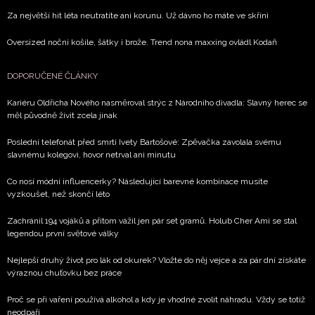
Za největší hit léta neutratíte ani korunu. Už dávno ho máte ve skříni
Oversized noční košile, šátky i brože. Trend nona maxxing ovládl Kodaň
DOPORUČENÉ ČLÁNKY
Kariéru Oldřicha Nového nasměroval strýc z Národního divadla: Slavný herec se
měl původně živit zcela jinak
Poslední telefonát před smrtí Ivety Bartošové: Zpěvačka zavolala svému
slavnému kolegovi, hovor netrval ani minutu
Co nosí módní influencerky? Následující barevné kombinace musíte
vyzkoušet, než skončí léto
Zachránil 194 vojáků a přitom vážil jen pár set gramů. Holub Cher Ami se stal
legendou první světové války
Nejlepší druhý život pro lák od okurek? Vložte do něj vejce a za pár dní získáte
výraznou chuťovku bez práce
Proč se při vaření používá alkohol a kdy je vhodné zvolit náhradu. Vždy se totiž
neodpaří