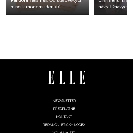
Pandora Talisman: Od starověkých
Čím menší, tím s
mincí k moderní identitě
návrat žhavých 
NEWSLETTER
ODESLAT
Přihlášením k newsletteru souhlasíte s
Obchodními
podmínkami společnosti BurdaMedia Extra s.r.o.
a
potvrzujete, že jste se seznámili se
Zásadami
ochrany soukromí
- BurdaMedia Extra s.r.o. bude s
Vašimi údaji pracovat zejména k organizaci a
vyhodnocení akce a zasílání novinek.
Footer
Chcete navíc dostávat i další zajímavé a exkluzivní
NEWSLETTER
informace od našich partnerů? Pokud souhlasíte se
PŘEDPLATNÉ
menu
zpracováním údajů k tomuto účelu podle
Zásad ochrany
KONTAKT
soukromí BurdaMedia Extra s.r.o.
, zaškrtněte toto pole.
REDAKČNÍ ETICKÝ KODEX
VOLNÁ MÍSTA