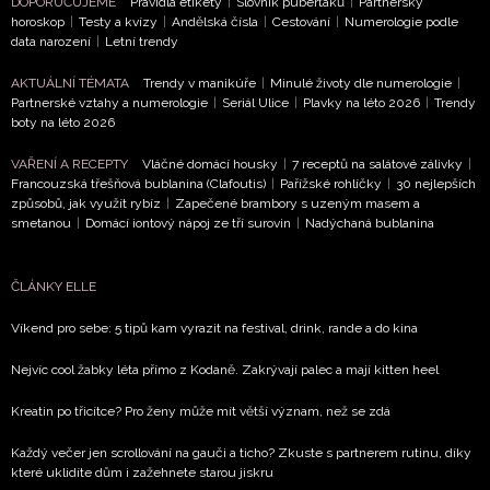
DOPORUČUJEME
Pravidla etikety
|
Slovník puberťáků
|
Partnerský
horoskop
|
Testy a kvízy
|
Andělská čísla
|
Cestování
|
Numerologie podle
data narození
|
Letní trendy
AKTUÁLNÍ TÉMATA
Trendy v manikúře
|
Minulé životy dle numerologie
|
Partnerské vztahy a numerologie
|
Seriál Ulice
|
Plavky na léto 2026
|
Trendy
boty na léto 2026
VAŘENÍ A RECEPTY
Vláčné domácí housky
|
7 receptů na salátové zálivky
|
Francouzská třešňová bublanina (Clafoutis)
|
Pařížské rohlíčky
|
30 nejlepších
způsobů, jak využít rybíz
|
Zapečené brambory s uzeným masem a
smetanou
|
Domácí iontový nápoj ze tří surovin
|
Nadýchaná bublanina
ČLÁNKY ELLE
Víkend pro sebe: 5 tipů kam vyrazit na festival, drink, rande a do kina
Nejvíc cool žabky léta přímo z Kodaně. Zakrývají palec a mají kitten heel
Kreatin po třicítce? Pro ženy může mít větší význam, než se zdá
Každý večer jen scrollování na gauči a ticho? Zkuste s partnerem rutinu, díky
které uklidíte dům i zažehnete starou jiskru