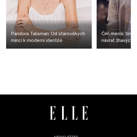
Pandora Talisman: Od starověkých
Čím menší, tím s
mincí k moderní identitě
návrat žhavých 