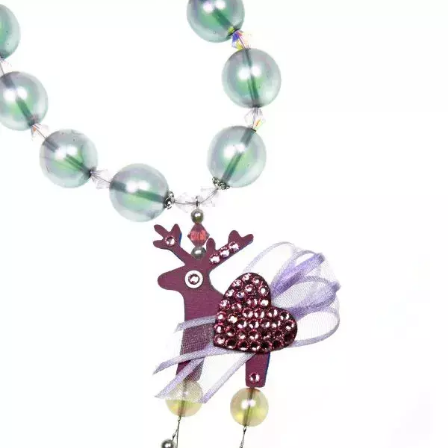
NEWSLETTER
ODESLAT
Přihlášením k newsletteru souhlasíte s
Obchodními
podmínkami společnosti BurdaMedia Extra s.r.o.
a
potvrzujete, že jste se seznámili se
Zásadami
ochrany soukromí
- BurdaMedia Extra s.r.o. bude s