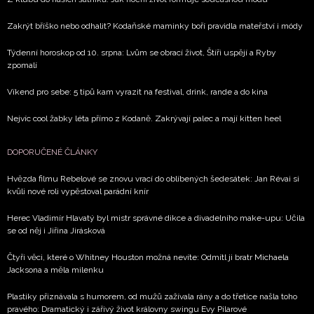
Zakrýt bříško nebo odhalit? Kodaňské maminky boří pravidla mateřství i módy
Týdenní horoskop od 10. srpna: Lvům se obrací život, Štíři uspějí a Ryby
zpomalí
Víkend pro sebe: 5 tipů kam vyrazit na festival, drink, rande a do kina
Nejvíc cool žabky léta přímo z Kodaně. Zakrývají palec a mají kitten heel
DOPORUČENÉ ČLÁNKY
Hvězda filmu Rebelové se znovu vrací do oblíbených šedesátek: Jan Révai si
kvůli nové roli vypěstoval parádní knír
Herec Vladimír Hlavatý byl mistr správné dikce a divadelního make-upu: Učila
se od něj i Jiřina Jirásková
Čtyři věci, které o Whitney Houston možná nevíte: Odmítl ji bratr Michaela
Jacksona a měla milenku
Plastiky přiznávala s humorem, od mužů zažívala rány a do třetice našla toho
pravého: Dramatický i zářivý život královny swingu Evy Pilarové