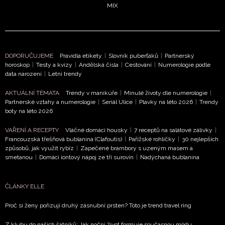
MIX
DOPORUČUJEME
Pravidla etikety
|
Slovník puberťáků
|
Partnerský
horoskop
|
Testy a kvízy
|
Andělská čísla
|
Cestování
|
Numerologie podle
data narození
|
Letní trendy
AKTUÁLNÍ TÉMATA
Trendy v manikúře
|
Minulé životy dle numerologie
|
Partnerské vztahy a numerologie
|
Seriál Ulice
|
Plavky na léto 2026
|
Trendy
boty na léto 2026
VAŘENÍ A RECEPTY
Vláčné domácí housky
|
7 receptů na salátové zálivky
|
Francouzská třešňová bublanina (Clafoutis)
|
Pařížské rohlíčky
|
30 nejlepších
způsobů, jak využít rybíz
|
Zapečené brambory s uzeným masem a
smetanou
|
Domácí iontový nápoj ze tří surovin
|
Nadýchaná bublanina
ČLÁNKY ELLE
Proč si ženy pořizují druhý zásnubní prsten? Toto je trend travel ring
Z klubu do našich šatníků: Jak noční život formuje současnou módu