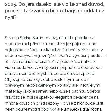
2025. Do jara daleko, ale vidíte snad důvod,
proč se takzvaným bijoux bags neoddat už
nyní?
Sezona Spring Summer 2025 nám dle predikce z
módních mol přinese trend, který je spojením toho
nejlepšího ze šperku a kabelky. Drobné i velké kabelky
budou nabývat nejrůznějších tvarů a vyrobeny budou z
různých druhů materiálů. Kov, plast, kůže i látka, k
vidění bude vše. A v nejlepším případě za doprovodu
drahých kamenů, krystalů, perel a dalších aplikací.
Objevují se kabelky zdobené složitými brožemi,
dřevěnými nebo skleněnými korálky, ale i neotřelými
materiály, jako je samet nebo kůže s patinou. Špetka
hravosti se mísí se špetkou elegantní dekadence na
mnoha kouscích příští sezony. To vše z nich bude činit
nejen pouhé módní doplňky, ale
umělecká díla hodná