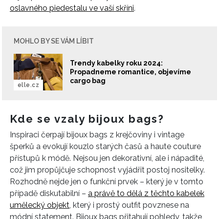
oslavného piedestalu ve vaší skříni
.
MOHLO BY SE VÁM LÍBIT
Trendy kabelky roku 2024:
Propadneme romantice, objevíme
cargo bag
elle.cz
Kde se vzaly bijoux bags?
Inspiraci čerpají bijoux bags z krejčoviny i vintage
šperků a evokují kouzlo starých časů a haute couture
přístupů k módě. Nejsou jen dekorativní, ale i nápadité,
což jim propůjčuje schopnost vyjádřit postoj nositelky.
Rozhodně nejde jen o funkční prvek – který je v tomto
případě diskutabilní –
a právě to dělá z těchto kabelek
umělecký objekt
, který i prostý outfit povznese na
módní statement. Bijoux bags přitahují pohledy, takže