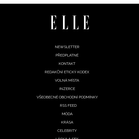
Footer
NEWSLETTER
PŘEDPLATNÉ
menu
KONTAKT
REDAKČNÍ ETICKÝ KODEX
VOLNÁ MÍSTA
INZERCE
VŠEOBECNÉ OBCHODNÍ PODMÍNKY
RSS FEED
MÓDA
NEWSLETTER
KRÁSA
CELEBRITY
ODESLAT
LÁSKA A SEX