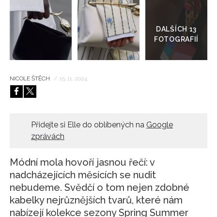
Přejít
do
HOME
galerie
NICOLE ŠTĚCH
/
15. 11. 2024
Přidejte si Elle do oblíbených na
Google
zprávách
Módní mola hovoří jasnou řečí: v
nadcházejících měsících se nudit
nebudeme. Svědčí o tom nejen zdobné
kabelky nejrůznějších tvarů, které nám
nabízejí kolekce sezony Spring Summer