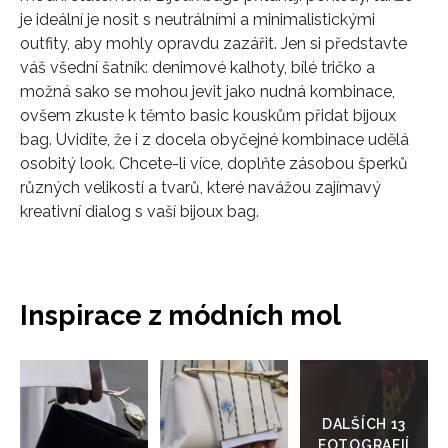
je ideální je nosit s neutrálními a minimalistickými
outfity, aby mohly opravdu zazářit. Jen si představte
váš všední šatník: denimové kalhoty, bílé tričko a
možná sako se mohou jevit jako nudná kombinace,
ovšem zkuste k těmto basic kouskům přidat bijoux
bag. Uvidíte, že i z docela obyčejné kombinace udělá
osobitý look. Chcete-li více, doplňte zásobou šperků
různých velikostí a tvarů, které navážou zajímavý
kreativní dialog s vaší bijoux bag.
Inspirace z módních mol
Přejít
do
galerie