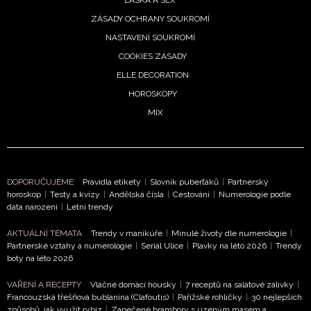
ZÁSADY OCHRANY SOUKROMÍ
Přihlášením k newsletteru souhlasíte s
Obchodními
NASTAVENÍ SOUKROMÍ
podmínkami společnosti BurdaMedia Extra s.r.o.
a
COOKIES ZÁSADY
potvrzujete, že jste se seznámili se
Zásadami
ochrany soukromí
- BurdaMedia Extra s.r.o. bude s
ELLE DECORATION
Vašimi údaji pracovat zejména k organizaci a
HOROSKOPY
vyhodnocení akce a zasílání novinek.
MIX
Chcete navíc dostávat i další zajímavé a exkluzivní
informace od našich partnerů? Pokud souhlasíte se
zpracováním údajů k tomuto účelu podle
Zásad ochrany
soukromí BurdaMedia Extra s.r.o.
, zaškrtněte toto pole.
DOPORUČUJEME
Pravidla etikety
|
Slovník puberťáků
|
Partnerský
horoskop
|
Testy a kvízy
|
Andělská čísla
|
Cestování
|
Numerologie podle
data narození
|
Letní trendy
AKTUÁLNÍ TÉMATA
Trendy v manikúře
|
Minulé životy dle numerologie
|
Partnerské vztahy a numerologie
|
Seriál Ulice
|
Plavky na léto 2026
|
Trendy
boty na léto 2026
VAŘENÍ A RECEPTY
Vláčné domácí housky
|
7 receptů na salátové zálivky
|
Francouzská třešňová bublanina (Clafoutis)
|
Pařížské rohlíčky
|
30 nejlepších
způsobů, jak využít rybíz
|
Zapečené brambory s uzeným masem a