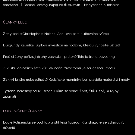
smetanou
|
Domácí iontový nápoj ze tří surovin
|
Nadýchaná bublanina
ČLÁNKY ELLE
Ženy podle Christophera Nolana: Achillova pata kultovního tvůrce
Burgundy kabelka: Stylová investice na podzim, kterou vynosíte už teď
Proč si ženy pořizují druhý zásnubní prsten? Toto je trend travel ring
Z klubu do našich šatníků: Jak noční život formuje současnou módu
Zakrýt bříško nebo odhalit? Kodaňské maminky boří pravidla mateřství i módy
Týdenní horoskop od 10. srpna: Lvům se obrací život, Štíři uspějí a Ryby
zpomalí
DOPORUČENÉ ČLÁNKY
Lucie Polišenská se pochlubila štíhlejší figurou: Kila shazuje ze zdravotních
důvodů