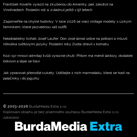
František Kovářík vyrazil na zkušenou do Ameriky, pak zakotvil na
Vinohradech: Poslední roli si zvládnul ještě v 97 letech
Zapomeňte na chytré hodinky: V roce 2026 se vrací vintage modely s úzkým
řemínkem, které pozvednou váš outfit
Neodolatelný švihák Josef Laufer: Don José lámal srdce na potkání a mluvil
několika světovými jazyky. Poslední roky života strávil v kómatu
Kozí sýr mnozí odmítají kvůli výrazné chuti. Přitom má méně laktózy, dostatek
bílkovin a lépe se tráví
Jak zpracovat přerostlé cukety: Udělejte z nich marmeládu, která se hodí na
palačinky i do jogurtu
© 2003-2026
BurdaMedia Extra s.r.o.
Kopírování obsahu je bez písemného souhlasu BurdaMedia Extra s.r.o.
zakázáno