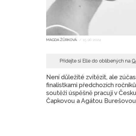
MAGDA ŽŮRKOVÁ
/
15. 06. 2024
Přidejte si Elle do oblíbených na
G
Není důležité zvítězit, ale zúča
finalistkami předchozích ročníků
soutěži úspěšně pracují v Česku
Čapkovou a Agátou Burešovou