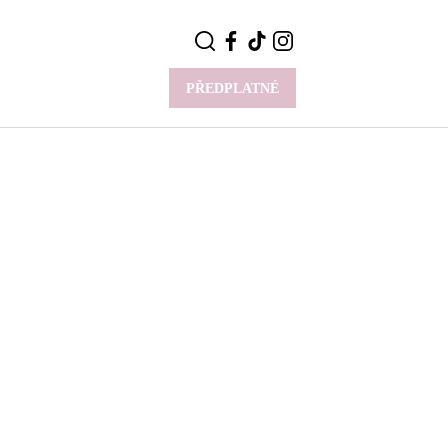
PŘEDPLATNÉ
VÍCE
Y
CELEBRITY
Novinky
Styl slavných
Rozhovory
ie