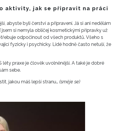
 aktivity, jak se připravit na práci
ší, abyste byli čerství a připravení. Já si ani nedělám
ď jsem si nemyla obličej kosmetickými přípravky už
j potřebuje odpočinout od všech produktů. Všeho s
ící fyzicky i psychicky. Lidé hodně často netuší, že
S léty praxe je člověk uvolněnější. A také je dobré
 sám sebe.
tit, jakou máš lepší stranu…
(směje se)