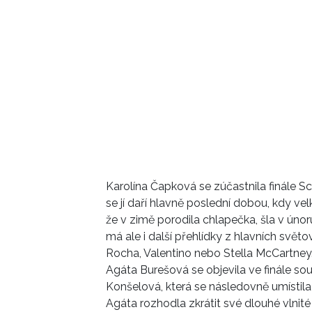
Karolína Čapková se zúčastnila finále S
se jí daří hlavně poslední dobou, kdy vel
že v zimě porodila chlapečka, šla v úno
má ale i další přehlídky z hlavních sv
Rocha, Valentino nebo Stella McCartney.
Agáta Burešová se objevila ve finále so
Konšelová, která se následovně umístila
Agáta rozhodla zkrátit své dlouhé vlnité v