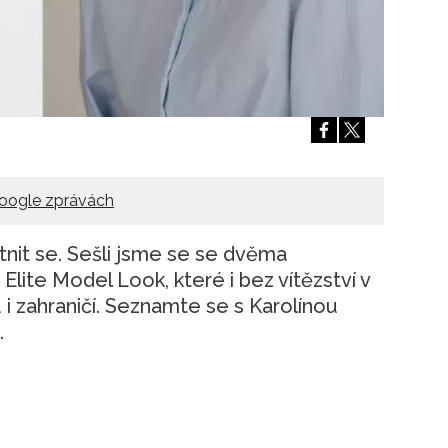
Přihlášením k newsletteru souhlasíte s
Obcho
společnosti BurdaMedia Extra s.r.o.
a potv
Zásadami ochrany soukromí
- BurdaMedia E
pracovat zejména k organizaci a vyhodnocení 
Chcete navíc dostávat i další zajímavé a exkluz
Pokud souhlasíte se zpracováním údajů k tom
soukromí BurdaMedia Extra s.r.o.
, zaškrtnět
oogle zprávách
stnit se. Sešli jsme se se dvěma
 Elite Model Look, které i bez vítězství v
 i zahraničí. Seznamte se s Karolínou
.