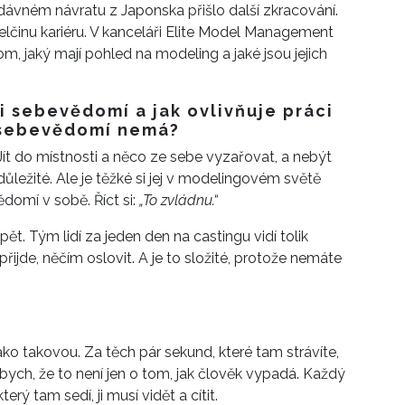
dávném návratu z Japonska přišlo další zkracování.
činu kariéru. V kanceláři Elite Model Management
m, jaký mají pohled na modeling a jaké jsou jejich
ci sebevědomí a jak ovlivňuje práci
 sebevědomí nemá?
Jít do místnosti a něco ze sebe vyzařovat, a nebýt
ležité. Ale je těžké si jej v modelingovém světě
domí v sobě. Říct si:
„To zvládnu.“
. Tým lidí za jeden den na castingu vidí tolik
přijde, něčím oslovit. A je to složité, protože nemáte
ako takovou. Za těch pár sekund, které tam strávíte,
bych, že to není jen o tom, jak člověk vypadá. Každý
erý tam sedí, ji musí vidět a cítit.