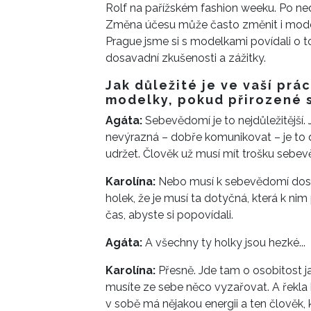
Rolf na pařížském fashion weeku. Po ne
Změna účesu může často změnit i model
Prague jsme si s modelkami povídali o to
dosavadní zkušenosti a zážitky.
Jak důležité je ve vaší prá
modelky, pokud přirozené
Agáta:
Sebevědomí je to nejdůležitější. 
nevýrazná – dobře komunikovat – je to dů
udržet. Člověk už musí mít trošku sebevě
Karolína:
Nebo musí k sebevědomí dospět
holek, že je musí ta dotyčná, která k nim 
čas, abyste si popovídali.
Agáta:
A všechny ty holky jsou hezké...
Karolína:
Přesně. Jde tam o osobitost j
musíte ze sebe něco vyzařovat. A řekla 
v sobě má nějakou energii a ten člověk, kt