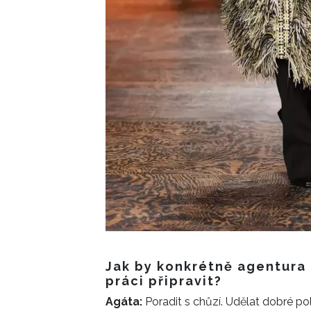
Jak by konkrétně agentura
práci připravit?
Agáta:
Poradit s chůzí. Udělat dobré po