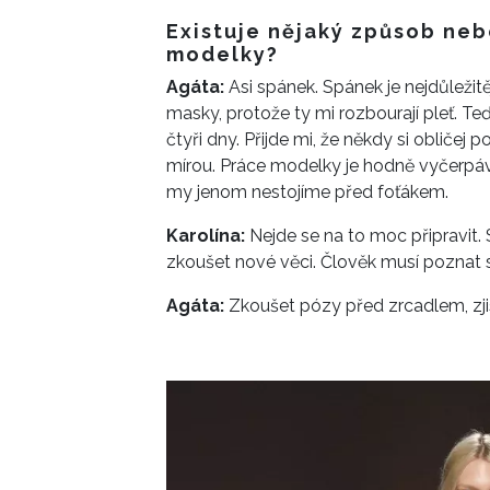
Existuje nějaký způsob nebo
modelky?
Agáta:
Asi spánek. Spánek je nejdůležitěj
masky, protože ty mi rozbourají pleť. Te
čtyři dny. Přijde mi, že někdy si obliče
mírou. Práce modelky je hodně vyčerpávaj
my jenom nestojíme před foťákem.
Karolína:
Nejde se na to moc připravit. 
zkoušet nové věci. Člověk musí poznat
Agáta:
Zkoušet pózy před zrcadlem, zjis