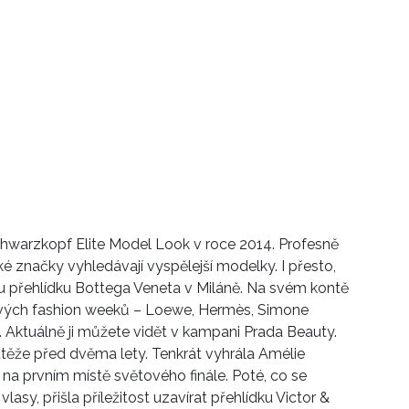
chwarzkopf Elite Model Look v roce 2014. Profesně
ké značky vyhledávají vyspělejší modelky. I přesto,
ru přehlídku Bottega Veneta v Miláně. Na svém kontě
ětových fashion weeků – Loewe, Hermès, Simone
 Aktuálně ji můžete vidět v kampani Prada Beauty.
utěže před dvěma lety. Tenkrát vyhrála Amélie
 na prvním místě světového finále. Poté, co se
lasy, přišla příležitost uzavírat přehlídku Victor &