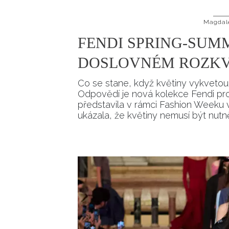
Magdal
FENDI SPRING-SUMM
DOSLOVNÉM ROZK
Co se stane, když květiny vykvetou
Odpovědí je nová kolekce Fendi pro j
představila v rámci Fashion Weeku v
ukázala, že květiny nemusí být nu