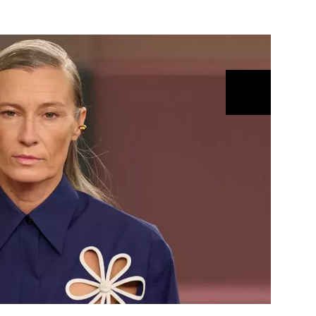
ÁSKA A SEX
ELLEPHORIA
ELLE STOR
ingles
y a on
ex
vatba
OME
NEWSLETTER