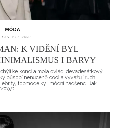
MÓDA
a Cao Thi
/
Sdílet
AN: K VIDĚNÍ BYL
INIMALISMUS I BARVY
hýlí ke konci a mola ovládl devadesátkový
ky působí nenuceně cool a vyvažují ruch
elebrity, topmodelky i módní nadšenci. Jak
z NYFW?