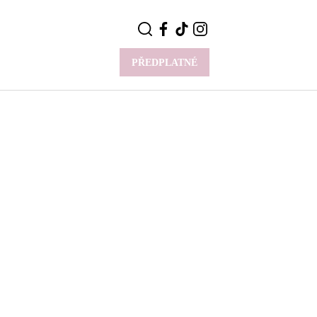
PŘEDPLATNÉ
VÍCE
Y
CELEBRITY
Novinky
Styl slavných
Rozhovory
ie