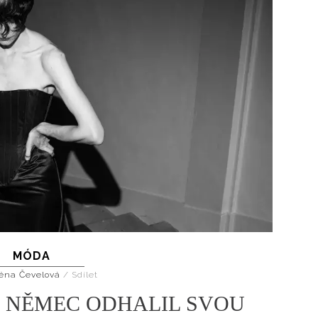
MÓDA
éna Čevelová
/
Sdílet
Š NĚMEC ODHALIL SVOU