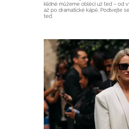
klidně můžeme obléci už teď – od v
až po dramatické kápě. Podívejte se,
teď.