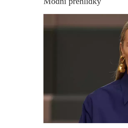
Módní přehlídky
ELLE BEAUTY LOUNGE
L
S
V
S
S
ELLE DECORATION
H
INFORMACE
REDAKCE