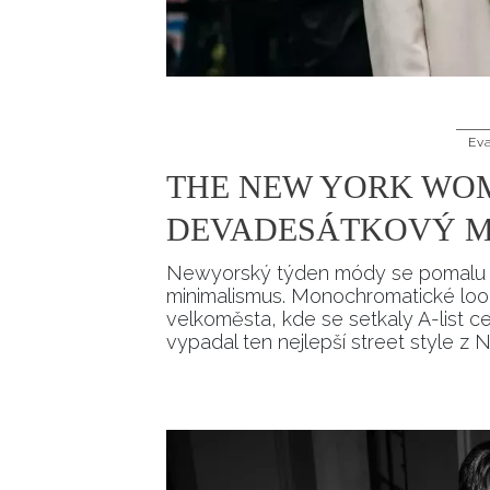
Ev
THE NEW YORK WOM
DEVADESÁTKOVÝ M
Newyorský týden módy se pomalu c
minimalismus. Monochromatické loo
velkoměsta, kde se setkaly A-list c
vypadal ten nejlepší street style 