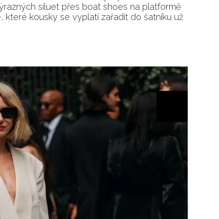
ýrazných siluet přes boat shoes na platformě
 které kousky se vyplatí zařadit do šatníku už