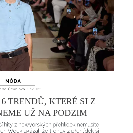
MÓDA
éna Čevelová
/
Sdílet
6 TRENDŮ, KTERÉ SI Z
EME UŽ NA PODZIM
í hity z newyorských přehlídek nemusíte
on Week ukázal, že trendy z přehlídek si