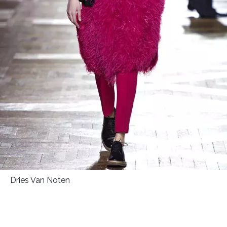
Dries Van Noten