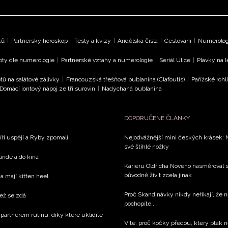
ků
|
Partnerský horoskop
|
Testy a kvízy
|
Andělská čísla
|
Cestování
|
Numerologi
oty dle numerologie
|
Partnerské vztahy a numerologie
|
Seriál Ulice
|
Plavky na 
tů na salátové zálivky
|
Francouzská třešňová bublanina (Clafoutis)
|
Pařížské rohl
Domácí iontový nápoj ze tří surovin
|
Nadýchaná bublanina
DOPORUČENÉ ČLÁNKY
íři uspějí a Ryby zpomalí
Nejodvážnější mini českých krásek: 
své štíhlé nožky
rande a do kina
Kariéru Oldřicha Nového nasměroval s
původně živit zcela jinak
a mají kitten heel
Proč Skandinávky nikdy neříkají, že n
než se zdá
pochopíte...
 partnerem rutinu, díky které uklidíte
Víte, proč kočky předou, který pták n