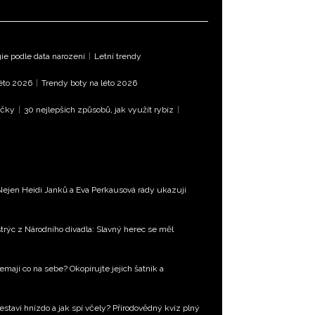
e podle data narození
|
Letní trendy
léto 2026
|
Trendy boty na léto 2026
íčky
|
30 nejlepších způsobů, jak využít rybíz
|
Nejen Heidi Janků a Eva Perkausová rády ukazují
trýc z Národního divadla: Slavný herec se měl
emají co na sebe? Okopírujte jejich šatník a
estaví hnízdo a jak spí včely? Přírodovědný kvíz plný