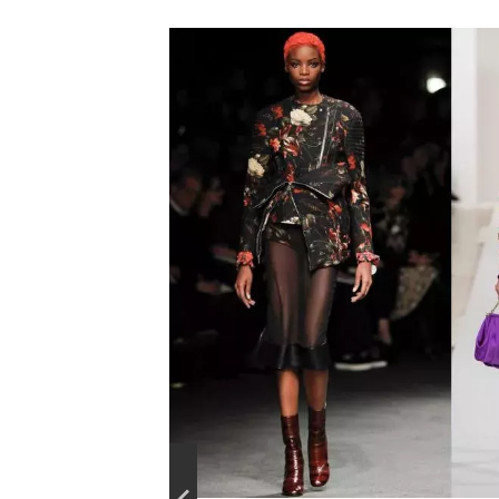
temné
květinové
vzory