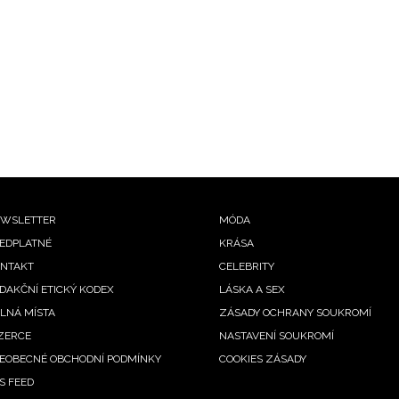
ooter
WSLETTER
MÓDA
EDPLATNÉ
KRÁSA
enu
NTAKT
CELEBRITY
DAKČNÍ ETICKÝ KODEX
LÁSKA A SEX
LNÁ MÍSTA
ZÁSADY OCHRANY SOUKROMÍ
ZERCE
NASTAVENÍ SOUKROMÍ
EOBECNÉ OBCHODNÍ PODMÍNKY
COOKIES ZÁSADY
S FEED