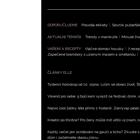
DOPORUČUJEME
Pravidla etikety
|
Slovník puberťá
AKTUÁLNÍ TÉMATA
Trendy v manikúře
|
Minulé živ
VAŘENÍ A RECEPTY
Vláčné domácí housky
|
7 recep
Zapečené brambory s uzeným masem a smetanou
|
ČLÁNKY ELLE
Týdenní horoskop od 10. srpna: Lvům se obrací život, Št
Víkend pro sebe: 5 tipů kam vyrazit na festival, drink, 
Nejvíc cool žabky léta přímo z Kodaně. Zakrývají palec 
Kreatin po třicítce? Pro ženy může mít větší význam, 
Každý večer jen scrollování na gauči a ticho? Zkuste s
dům i zažehnete starou jiskru