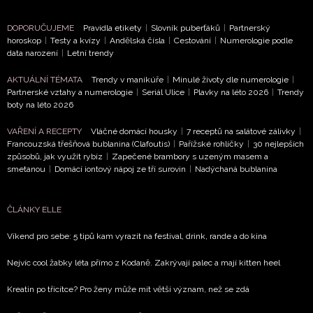
DOPORUČUJEME
Pravidla etikety
|
Slovník puberťáků
|
Partnerský
horoskop
|
Testy a kvízy
|
Andělská čísla
|
Cestování
|
Numerologie podle
data narození
|
Letní trendy
AKTUÁLNÍ TÉMATA
Trendy v manikúře
|
Minulé životy dle numerologie
|
Partnerské vztahy a numerologie
|
Seriál Ulice
|
Plavky na léto 2026
|
Trendy
boty na léto 2026
VAŘENÍ A RECEPTY
Vláčné domácí housky
|
7 receptů na salátové zálivky
|
Francouzská třešňová bublanina (Clafoutis)
|
Pařížské rohlíčky
|
30 nejlepších
způsobů, jak využít rybíz
|
Zapečené brambory s uzeným masem a
smetanou
|
Domácí iontový nápoj ze tří surovin
|
Nadýchaná bublanina
ČLÁNKY ELLE
Víkend pro sebe: 5 tipů kam vyrazit na festival, drink, rande a do kina
Nejvíc cool žabky léta přímo z Kodaně. Zakrývají palec a mají kitten heel
Kreatin po třicítce? Pro ženy může mít větší význam, než se zdá