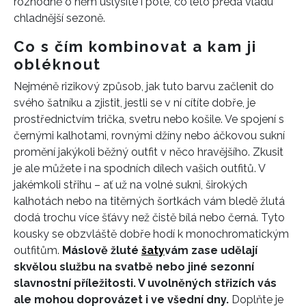
rozhodně o něm uslyšíte i poté, co léto předá vládu
chladnější sezoně.
Co s čím kombinovat a kam ji
obléknout
N
ejméně rizikový způsob, jak
tuto barvu začlenit do
svého šatníku a zjistit, jestli se v ní cítíte dobře
, je
prostřednictvím trička, svetru nebo košile. Ve spojení s
INFORMACE
černými kalhotami, rovnými džín
y
nebo áč
kovou
sukní
REDAKCE
promění jakýkoli běžný outfit v něco hravějšího.
Zkusit
je ale můžete i na spodních dílech vašich outfitů.
V
jakémkoli střihu –
ať už na
volné sukn
i
, š
irokých
kalhotá
ch nebo na titěrných
šortká
ch vám
bledě žlutá
dodá trochu více šťá
vy
než č
istě
bílá nebo černá. Tyto
kousky se obzvláště dobře hodí k monochromatický
m
outfitům
.
Máslově žluté
šat
y
vám zase udělají
skvělou službu na svatbě nebo jiné sezonní
slavnostní příležitosti. V uvolněných střizích vás
ale mohou doprovázet i ve všední dny.
Doplňte je