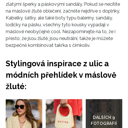
zlatými šperky a páskovými sandály. Pokud se necítíte
na máslově žluté oblečení, začněte nejdříve s doplňky.
Kabelky, šátky, ale také boty typu b
aleríny, sandály,
lodičky na pásku, všechny tyto kousky vypadají v
máslové neobyčejně cool. Nezapomínejte na to, že i
přesto, že jsou žluté, jsou neutrální, takže je můžete
bezpečně kombinovat takřka s čímkoliv.
Stylingová inspirace z ulic a
módních přehlídek v máslově
žluté:
Přejít
do
galerie