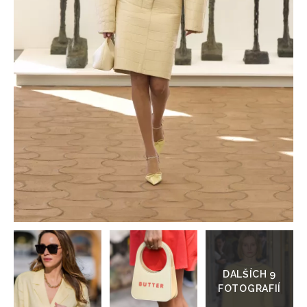
HOME
Přejít
do
galerie