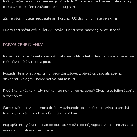
Každý večer jen scrollování na gauči a ticho? Zkuste s partnerem rutinu, díky
které uklidíte dům i zažehnete starou jiskru
Za největší hit léta neutratíte ani korunu. Už dávno ho máte ve skříni
Oversized noční košile, šátky i brože. Trend nona maxxing ovládl Kodaň
DOPORUČENÉ ČLÁNKY
Kariéru Oldřicha Nového nasměroval strýc z Národního divadla: Slavný herec se
měl původně živit zcela jinak
Poslední telefonát před smrtí Ivety Bartošové: Zpěvačka zavolala svému
slavnému kolegovi, hovor netrval ani minutu
Proč Skandinávky nikdy neříkají, že nemají co na sebe? Okopírujte jejich šatník
a pochopíte...
Sametové tlapky a tajemná duše: Mezinárodní den koček odkrývá tajemství
fascinujících šelem i lásku Čechů ke kočkám
Nejlepší druhý život pro lák od okurek? Vložte do něj vejce a za pár dní získáte
výraznou chuťovku bez práce