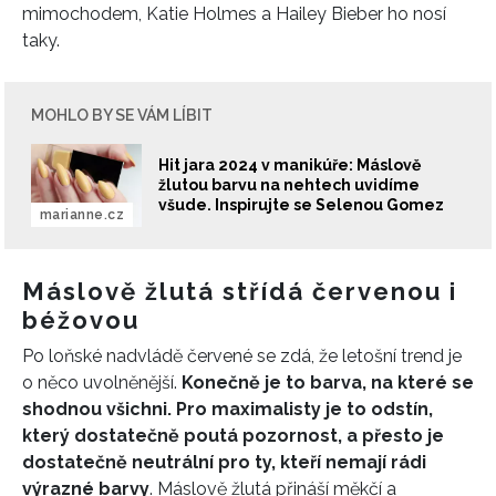
mimochodem, Katie Holmes a Hailey Bieber ho nosí
taky.
MOHLO BY SE VÁM LÍBIT
Hit jara 2024 v manikúře: Máslově
žlutou barvu na nehtech uvidíme
všude. Inspirujte se Selenou Gomez
marianne.cz
Máslově žlutá střídá červenou i
béžovou
Po loňské nadvládě červené se zdá, že letošní trend je
o něco uvolněnější.
Konečně je to barva, na které se
shodnou všichni. Pro maximalisty je to odstín,
který dostatečně poutá pozornost, a přesto je
dostatečně neutrální pro ty, kteří nemají rádi
výrazné barvy
.
Máslově žlutá přináší měkčí a