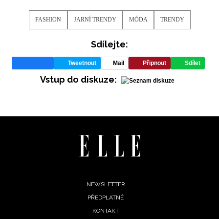
FASHION
JARNÍ TRENDY
MÓDA
TRENDY
Sdílejte:
Tweetnout
Mail
Připnout
Sdílet
Vstup do diskuze:
NEWSLETTER
Footer
NEWSLETTER
ODESLAT
PŘEDPLATNÉ
menu
Přihlášením k newsletteru souhlasíte s
Obchodními
KONTAKT