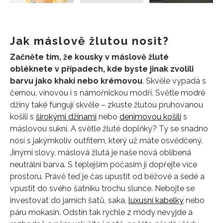
Jak máslově žlutou nosit?
Začněte tím, že kousky v máslově žluté
obléknete v případech, kde byste jinak zvolili
barvu jako khaki nebo krémovou
. Skvěle vypadá s
černou, vínovou i s námořnickou modří. Světle modré
džíny také fungují skvěle – zkuste žlutou pruhovanou
košili s
širokými džínami
nebo
denimovou košili
s
máslovou sukní. A světle žluté doplňky? Ty se snadno
nosí s jakýmkoliv outfitem, který už máte osvědčený.
Jinými slovy, máslová žlutá je naše nová oblíbená
neutrální barva. S teplejším počasím jí dopřejte více
prostoru. Právě teď je čas upustit od béžové a šedé a
vpustit do svého šatníku trochu slunce. Nebojte se
investovat do jarních šatů, saka,
luxusní kabelky
nebo
páru mokasín. Odstín tak rychle z módy nevyjde a