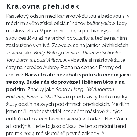
Královna přehlídek
Pastelový odstín mezi kanárkově žlutou a béžovou si v
módním světě získal oficiální název
butter yellow,
tedy
máslová žlutá. V poslední době si poctivě vyšlapal
svou cestičku až na vrchol popularity a teď se na něm
zaslouženě vyhřívá. Zabydlel se na jarních přehlídkách
značek jako
Bally, Bottega Veneta, Proenza Schouler,
Tory Burch
a
Louis Vuitton
. A vybavíte si máslově žluté
šaty na herečce Aubrey Plaza na cenách Emmy od
Loewe
?
Barva to ale nezabalí spolu s koncem jarní
sezóny. Bude nás doprovázet i během léta a na
podzim
. Značky jako
Sandy Liang, JW Anderson,
Burberry, Bevza
a
Skall Studio
představily tento měkký
žlutý odstín na svých podzimních přehlídkách. Mezitím
jsme měli možnost vidět nespočet máslově žlutých
outfitů na hostech fashion weeků v Kodani, New Yorku
a Londýně. Berte to jako důkaz, že tento módní trend
pro rok 2024 má skutečně pevné základy. A