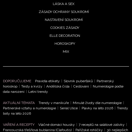
ochrany soukromí
- BurdaMedia Extra s.r.o. bude s
LÁSKA A SEX
Vašimi údaji pracovat zejména k organizaci a
ZÁSADY OCHRANY SOUKROMÍ
vyhodnocení akce a zasílání novinek.
NASTAVENÍ SOUKROMÍ
Chcete navíc dostávat i další zajímavé a exkluzivní
COOKIES ZÁSADY
informace od našich partnerů? Pokud souhlasíte se
ELLE DECORATION
zpracováním údajů k tomuto účelu podle
Zásad ochrany
HOROSKOPY
soukromí BurdaMedia Extra s.r.o.
, zaškrtněte toto pole.
MIX
DOPORUČUJEME
Pravidla etikety
|
Slovník puberťáků
|
Partnerský
horoskop
|
Testy a kvízy
|
Andělská čísla
|
Cestování
|
Numerologie podle
data narození
|
Letní trendy
AKTUÁLNÍ TÉMATA
Trendy v manikúře
|
Minulé životy dle numerologie
|
Partnerské vztahy a numerologie
|
Seriál Ulice
|
Plavky na léto 2026
|
Trendy
boty na léto 2026
VAŘENÍ A RECEPTY
Vláčné domácí housky
|
7 receptů na salátové zálivky
|
Francouzská třešňová bublanina (Clafoutis)
|
Pařížské rohlíčky
|
30 nejlepších