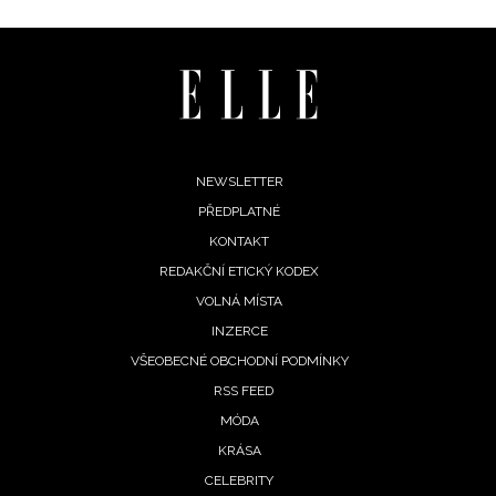
Footer
NEWSLETTER
PŘEDPLATNÉ
menu
KONTAKT
REDAKČNÍ ETICKÝ KODEX
VOLNÁ MÍSTA
NEWSLETTER
INZERCE
VŠEOBECNÉ OBCHODNÍ PODMÍNKY
ODESLAT
RSS FEED
Přihlášením k newsletteru souhlasíte s
Obchodními
MÓDA
podmínkami společnosti BurdaMedia Extra s.r.o.
a
KRÁSA
potvrzujete, že jste se seznámili se
Zásadami
CELEBRITY