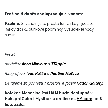
Proč se ti dobře spolupracuje s Ivanem:
Paulína:
S Ivanem je to prostě fun, a i když jsou to
někdy trošku punkové podmínky, výsledek je vždy
super!
Kredit:
modelky:
Anna Mimieux
a
TTApple
INFORMACE
fotografové:
Ivan Kašša
a
Paulína Maťová
REDAKCE
Děkujeme za poskytnutí prostoru k focení
Hauch Gallery.
Kolekce Moschino (tv) H&M bude dostupná v
Nákupní Galerii Myslbek a on-line na
HM.com
od 8.
listopadu.