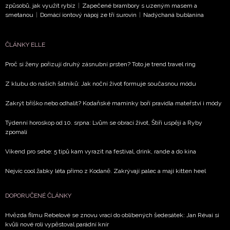
způsobů, jak využít rybíz
|
Zapečené brambory s uzeným masem a
smetanou
|
Domácí iontový nápoj ze tří surovin
|
Nadýchaná bublanina
ČLÁNKY ELLE
Proč si ženy pořizují druhý zásnubní prsten? Toto je trend travel ring
Z klubu do našich šatníků: Jak noční život formuje současnou módu
Zakrýt bříško nebo odhalit? Kodaňské maminky boří pravidla mateřství i módy
Týdenní horoskop od 10. srpna: Lvům se obrací život, Štíři uspějí a Ryby
zpomalí
Víkend pro sebe: 5 tipů kam vyrazit na festival, drink, rande a do kina
Nejvíc cool žabky léta přímo z Kodaně. Zakrývají palec a mají kitten heel
DOPORUČENÉ ČLÁNKY
Hvězda filmu Rebelové se znovu vrací do oblíbených šedesátek: Jan Révai si
kvůli nové roli vypěstoval parádní knír