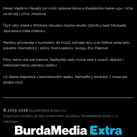
Herec Vladimír Hlavatý byl mistr správné dikce a divadelního make-upu: Učila
se od něj i Jiřina Jirásková
Čtyři věci, které o Whitney Houston možná nevíte: Odmítl ji bratr Michaela
Jacksona a měla milenku
Plastiky přiznávala s humorem, od mužů zažívala rány a do třetice našla toho
pravého: Dramatický i zářivý život královny swingu Evy Pilarové
Pitný režim má své hranice. Nadbytek vody může vést k únavě, otokům i
nebezpečnému poklesu sodíku
Už žádná majonéza v bramborovém salátu. Nahraďte ji odvarem z masa pro
plnější chuť
© 2003-2026
BurdaMedia Extra s.r.o.
Kopírování obsahu je bez písemného souhlasu BurdaMedia Extra s.r.o.
zakázáno