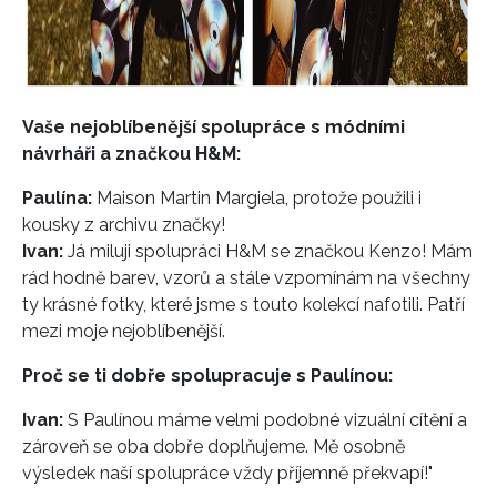
Vaše nejoblíbenější spolupráce s módními
návrháři a značkou H&M:
Paulína:
Maison Martin Margiela, protože použili i
kousky z archivu značky!
Ivan:
Já miluji spolupráci H&M se značkou Kenzo! Mám
rád hodně barev, vzorů a stále vzpomínám na všechny
ty krásné fotky, které jsme s touto kolekcí nafotili. Patří
mezi moje nejoblíbenější.
Proč se ti dobře spolupracuje s Paulínou:
Ivan:
S Paulínou máme velmi podobné vizuální cítění a
zároveň se oba dobře doplňujeme. Mě osobně
výsledek naší spolupráce vždy příjemně překvapí!"