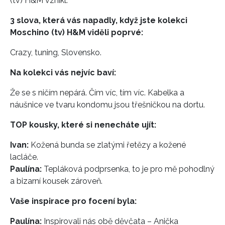
(tv) H&M vznikl.
3 slova, která vás napadly, když jste kolekci
Moschino (tv) H&M viděli poprvé:
Crazy, tuning, Slovensko.
Na kolekci vás nejvíc baví:
Že se s ničím nepárá. Čím víc, tím víc. Kabelka a
náušnice ve tvaru kondomu jsou třešničkou na dortu.
TOP kousky, které si nenecháte ujít:
Ivan:
Kožená bunda se zlatými řetězy a kožené
lacláče.
Paulína:
Tepláková podprsenka, to je pro mě pohodlný
a bizarní kousek zároveň.
Vaše inspirace pro focení byla:
Paulína:
Inspirovali nás obě děvčata – Anička