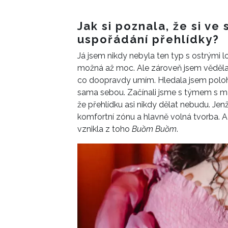
Jak si poznala, že si ve
uspořádání přehlídky?
Já jsem nikdy nebyla ten typ s ostrými l
možná až moc. Ale zároveň jsem věděla, ž
co doopravdy umím. Hledala jsem poloh
sama sebou. Začínali jsme s týmem s ma
že přehlídku asi nikdy dělat nebudu. J
komfortní zónu a hlavně volná tvorba. A 
vznikla z toho
Buồm Buồm
.