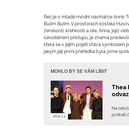
Řeč je o mladé módní návrhářce Anně Tr
Buồm Buồm
. V prostorách kostela Husova
ženskosti, křehkosti a síle. Anna, jejíž vi
rukodělném přístupu, je známá předevš
která se v jejím pojetí stává symbolem p
jakým její první přehlídka byla, jsme spo
MOHLO BY SE VÁM LÍBIT
Thea 
odvaz
Na leto
potkali 
elle.cz
magazín
módního 