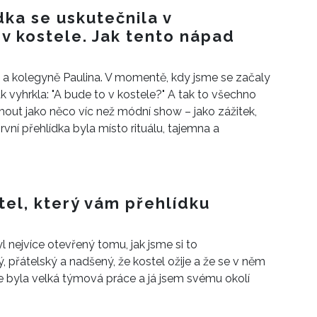
dka se uskutečnila v
 v kostele. Jak tento nápad
 a kolegyně Paulina. V momentě, kdy jsme se začaly
ak vyhrkla: "A bude to v kostele?" A tak to všechno
mout jako něco víc než módní show – jako zážitek,
rvní přehlídka byla místo rituálu, tajemna a
tel, který vám přehlídku
yl nejvíce otevřený tomu, jak jsme si to
, přátelský a nadšený, že kostel ožije a že se v něm
e byla velká týmová práce a já jsem svému okolí