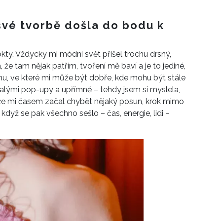
 své tvorbě došla do bodu k
okty. Vždycky mi módní svět přišel trochu drsný,
e tam nějak patřím, tvoření mě baví a je to jediné,
u, ve které mi může být dobře, kde mohu být stále
lými pop-upy a upřímně – tehdy jsem si myslela,
enže mi časem začal chybět nějaký posun, krok mimo
když se pak všechno sešlo – čas, energie, lidi –