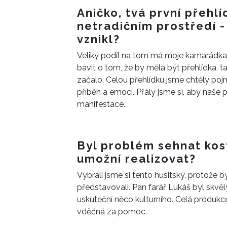
svém.
Aničko, tvá první přehlí
netradičním prostředí -
vznikl?
Veliký podíl na tom má moje kamarádka
bavit o tom, že by měla být přehlídka, t
začalo. Celou přehlídku jsme chtěly poj
příběh a emoci. Přály jsme si, aby naše p
manifestace.
Byl problém sehnat kos
umožní realizovat?
Vybrali jsme si tento husitský, protože b
představovali. Pan farář Lukáš byl skvělý
uskuteční něco kulturního. Celá produkc
vděčná za pomoc.