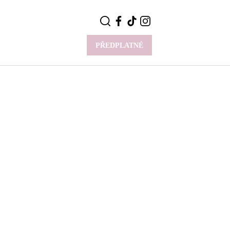
PŘEDPLATNÉ
VÍCE
Y
CELEBRITY
Novinky
Styl slavných
Rozhovory
ie