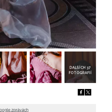
Přejít
do
galerie
oogle zprávách