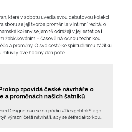
an, která v sobotu uvedla svou debutovou kolekci
 sboru se její tvorba proměnila v intimní recitál o
etnamské kořeny se jemně odrážejí v její estetice i
ím žabičkováním – časově náročnou technikou,
éče a proměny. O své cestě ke spirituálnímu zážitku,
lu mluvily dvě hodiny den poté.
Prokop zpovídá české návrháře o
e a proměnách našich šatníků
šním Designbloku se na pódiu #DesignblokStage
čtyři výrazní čeští návrháři, aby se šéfredaktorkou
u ELLE Theou Prokop debatovali o proměnách
průmyslu, vzdělávání i odvaze dělat věci po