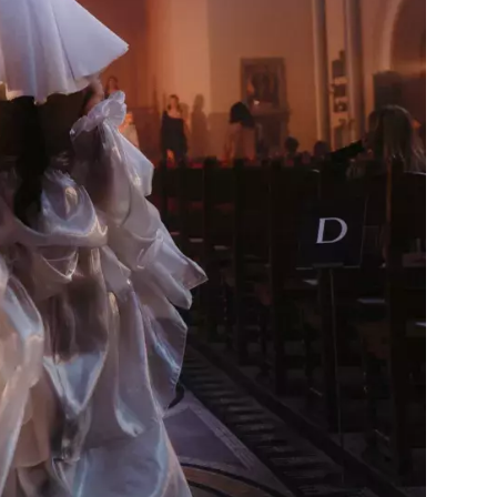
Přihlášením k newsletteru souhlasíte s
Obcho
společnosti BurdaMedia Extra s.r.o.
a potv
Zásadami ochrany soukromí
- BurdaMedia E
pracovat zejména k organizaci a vyhodnocení 
Chcete navíc dostávat i další zajímavé a exkluz
Pokud souhlasíte se zpracováním údajů k tom
soukromí BurdaMedia Extra s.r.o.
, zaškrtnět