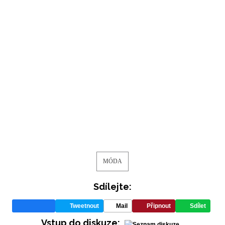
MÓDA
Sdílejte:
Tweetnout
Mail
Připnout
Sdílet
NEWSLETTER
Vstup do diskuze: