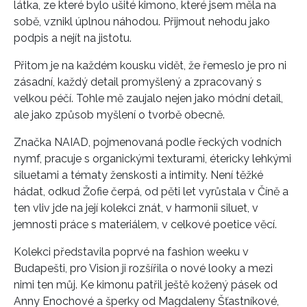
látka, ze které bylo ušité kimono, které jsem měla na
sobě, vznikl úplnou náhodou. Přijmout nehodu jako
podpis a nejít na jistotu.
Přitom je na každém kousku vidět, že řemeslo je pro ni
zásadní, každý detail promyšlený a zpracovaný s
velkou péčí. Tohle mě zaujalo nejen jako módní detail,
ale jako způsob myšlení o tvorbě obecně.
Značka NAIAD, pojmenovaná podle řeckých vodních
nymf, pracuje s organickými texturami, étericky lehkými
siluetami a tématy ženskosti a intimity. Není těžké
hádat, odkud Žofie čerpá, od pěti let vyrůstala v Číně a
ten vliv jde na její kolekci znát, v harmonii siluet, v
jemnosti práce s materiálem, v celkové poetice věcí.
Kolekci představila poprvé na fashion weeku v
Budapešti, pro Vision ji rozšířila o nové looky a mezi
nimi ten můj. Ke kimonu patřil ještě kožený pásek od
Anny Enochové a šperky od Magdaleny Šťastníkové,