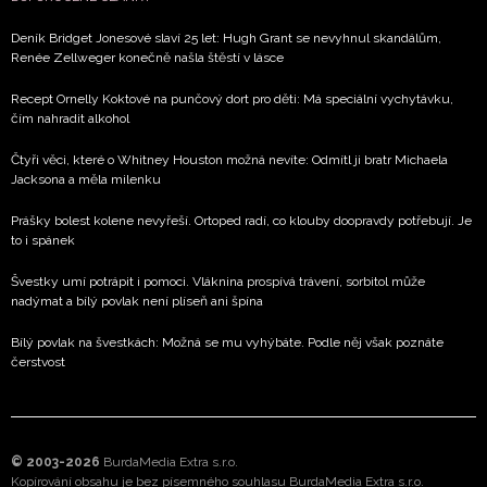
Deník Bridget Jonesové slaví 25 let: Hugh Grant se nevyhnul skandálům,
Renée Zellweger konečně našla štěstí v lásce
Recept Ornelly Koktové na punčový dort pro děti: Má speciální vychytávku,
čím nahradit alkohol
Čtyři věci, které o Whitney Houston možná nevíte: Odmítl ji bratr Michaela
Jacksona a měla milenku
Prášky bolest kolene nevyřeší. Ortoped radí, co klouby doopravdy potřebují. Je
to i spánek
Švestky umí potrápit i pomoci. Vláknina prospívá trávení, sorbitol může
nadýmat a bílý povlak není plíseň ani špína
Bílý povlak na švestkách: Možná se mu vyhýbáte. Podle něj však poznáte
čerstvost
© 2003-2026
BurdaMedia Extra s.r.o.
Kopírování obsahu je bez písemného souhlasu BurdaMedia Extra s.r.o.