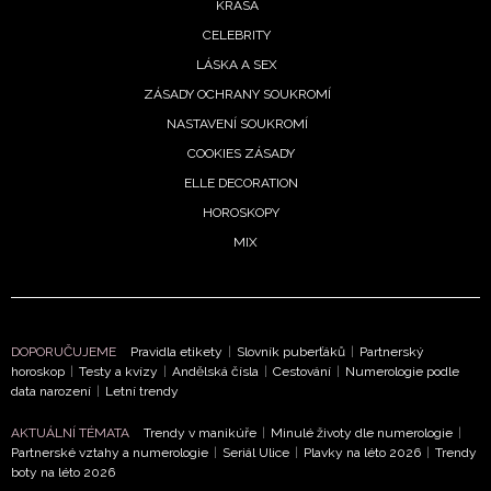
KRÁSA
CELEBRITY
LÁSKA A SEX
ZÁSADY OCHRANY SOUKROMÍ
NASTAVENÍ SOUKROMÍ
COOKIES ZÁSADY
ELLE DECORATION
HOROSKOPY
MIX
DOPORUČUJEME
Pravidla etikety
|
Slovník puberťáků
|
Partnerský
horoskop
|
Testy a kvízy
|
Andělská čísla
|
Cestování
|
Numerologie podle
data narození
|
Letní trendy
AKTUÁLNÍ TÉMATA
Trendy v manikúře
|
Minulé životy dle numerologie
|
Partnerské vztahy a numerologie
|
Seriál Ulice
|
Plavky na léto 2026
|
Trendy
boty na léto 2026