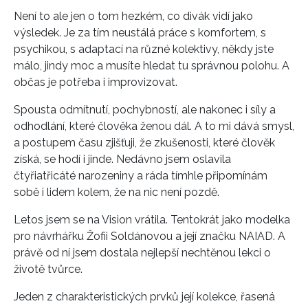
Není to ale jen o tom hezkém, co divák vidí jako
výsledek. Je za tím neustálá práce s komfortem, s
psychikou, s adaptací na různé kolektivy, někdy jste
málo, jindy moc a musíte hledat tu správnou polohu. A
občas je potřeba i improvizovat.
Spousta odmítnutí, pochybností, ale nakonec i síly a
odhodlání, které člověka ženou dál. A to mi dává smysl,
a postupem času zjišťuji, že zkušenosti, které člověk
získá, se hodí i jinde. Nedávno jsem oslavila
čtyřiatřicáté narozeniny a ráda tímhle připomínám
sobě i lidem kolem, že na nic není pozdě.
Letos jsem se na Vision vrátila. Tentokrát jako modelka
pro návrhářku Žofii Soldánovou a její značku NAIAD. A
právě od ní jsem dostala nejlepší nechtěnou lekci o
životě tvůrce.
Jeden z charakteristických prvků její kolekce, řasená