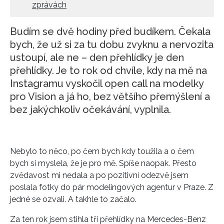
zprávách
Budím se dvě hodiny před budíkem. Čekala
bych, že už si za tu dobu zvyknu a nervozita
ustoupí, ale ne – den přehlídky je den
přehlídky. Je to rok od chvíle, kdy na mě na
Instagramu vyskočil open call na modelky
pro Vision a já ho, bez většího přemýšlení a
bez jakýchkoliv očekávání, vyplnila.
Nebylo to něco, po čem bych kdy toužila a o čem
bych si myslela, že je pro mě. Spíše naopak. Přesto
zvědavost mi nedala a po pozitivní odezvě jsem
poslala fotky do pár modelingových agentur v Praze. Z
jedné se ozvali. A takhle to začalo.
Za ten rok jsem stihla tři přehlídky na Mercedes-Benz