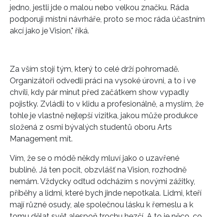
jedno, jestli jde o malou nebo velkou značku. Ráda
podporuji místní návrháře, proto se moc ráda účastním
akcí jako je Vision," říká.
Za vším stojí tým, který to celé drží pohromadě.
Organizátoři odvedli práci na vysoké úrovni, a to i ve
chvíli, kdy pár minut před začátkem show vypadly
pojistky. Zvládli to v klidu a profesionálně, a myslím, že
tohle je vlastně nejlepší vizitka, jakou může produkce
složená z osmi bývalých studentů oboru Arts
Management mít.
Vím, že se o módě někdy mluví jako o uzavřené
bublině. Já ten pocit, obzvlášť na Vision, rozhodně
nemám. Vždycky odtud odcházím s novými zážitky,
příběhy a lidmi, které bych jinde nepotkala. Lidmi, kteří
mají různé osudy, ale společnou lásku k řemeslu a k
tomu dělat svět alespoň trochu hezčí. A to je něco, co