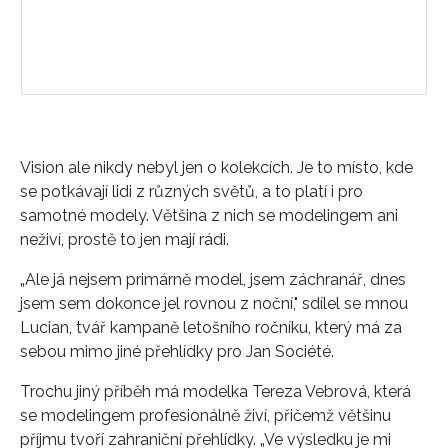
INFORMACE
REDAKCE
Vision ale nikdy nebyl jen o kolekcích. Je to místo, kde
se potkávají lidi z různých světů, a to platí i pro
samotné modely. Většina z nich se modelingem ani
neživí, prostě to jen mají rádi.
„Ale já nejsem primárně model, jsem záchranář, dnes
jsem sem dokonce jel rovnou z noční," sdílel se mnou
Lucian, tvář kampaně letošního ročníku, který má za
sebou mimo jiné přehlídky pro Jan Société.
Trochu jiný příběh má modelka Tereza Vebrová, která
se modelingem profesionálně živí, přičemž většinu
příjmu tvoří zahraniční přehlídky. „Ve výsledku je mi