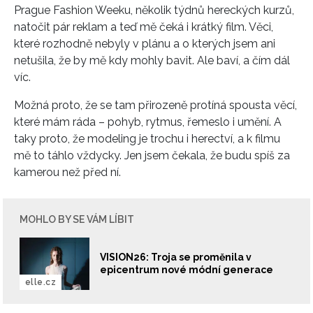
Prague Fashion Weeku, několik týdnů hereckých kurzů,
natočit pár reklam a teď mě čeká i krátký film. Věci,
které rozhodně nebyly v plánu a o kterých jsem ani
netušila, že by mě kdy mohly bavit. Ale baví, a čím dál
víc.
Možná proto, že se tam přirozeně protíná spousta věcí,
které mám ráda – pohyb, rytmus, řemeslo i umění. A
taky proto, že modeling je trochu i herectví, a k filmu
mě to táhlo vždycky. Jen jsem čekala, že budu spíš za
kamerou než před ní.
MOHLO BY SE VÁM LÍBIT
VISION26: Troja se proměnila v
epicentrum nové módní generace
elle.cz