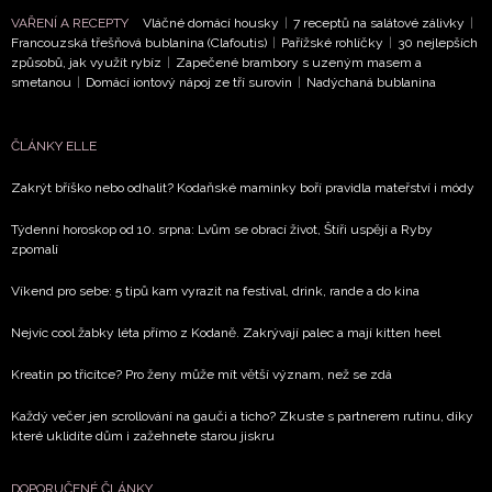
VAŘENÍ A RECEPTY
Vláčné domácí housky
|
7 receptů na salátové zálivky
|
Francouzská třešňová bublanina (Clafoutis)
|
Pařížské rohlíčky
|
30 nejlepších
způsobů, jak využít rybíz
|
Zapečené brambory s uzeným masem a
smetanou
|
Domácí iontový nápoj ze tří surovin
|
Nadýchaná bublanina
ČLÁNKY ELLE
Zakrýt bříško nebo odhalit? Kodaňské maminky boří pravidla mateřství i módy
Týdenní horoskop od 10. srpna: Lvům se obrací život, Štíři uspějí a Ryby
zpomalí
Víkend pro sebe: 5 tipů kam vyrazit na festival, drink, rande a do kina
Nejvíc cool žabky léta přímo z Kodaně. Zakrývají palec a mají kitten heel
Kreatin po třicítce? Pro ženy může mít větší význam, než se zdá
Každý večer jen scrollování na gauči a ticho? Zkuste s partnerem rutinu, díky
které uklidíte dům i zažehnete starou jiskru
DOPORUČENÉ ČLÁNKY