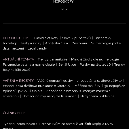
HOROSKOPY
MIX
DOPORUČUJEME
Pravidla etikety
|
Slovník puberťáků
|
Partnerský
horoskop
|
Testy a kvízy
|
Andělská čísla
|
Cestování
|
Numerologie podle
data narození
|
Letní trendy
AKTUÁLNÍ TÉMATA
Trendy v manikúře
|
Minulé životy dle numerologie
|
Partnerské vztahy a numerologie
|
Seriál Ulice
|
Plavky na léto 2026
|
Trendy
boty na léto 2026
VAŘENÍ A RECEPTY
Vláčné domácí housky
|
7 receptů na salátové zálivky
|
Francouzská třešňová bublanina (Clafoutis)
|
Pařížské rohlíčky
|
30 nejlepších
způsobů, jak využít rybíz
|
Zapečené brambory s uzeným masem a
smetanou
|
Domácí iontový nápoj ze tří surovin
|
Nadýchaná bublanina
ČLÁNKY ELLE
Týdenní horoskop od 10. srpna: Lvům se obrací život, Štíři uspějí a Ryby
zpomalí