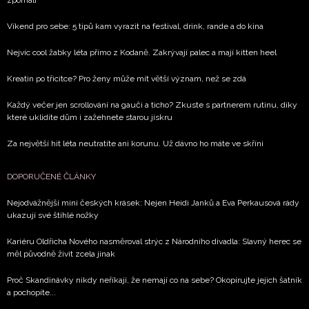
Víkend pro sebe: 5 tipů kam vyrazit na festival, drink, rande a do kina
Nejvíc cool žabky léta přímo z Kodaně. Zakrývají palec a mají kitten heel
Kreatin po třicítce? Pro ženy může mít větší význam, než se zdá
Každý večer jen scrollování na gauči a ticho? Zkuste s partnerem rutinu, díky
které uklidíte dům i zažehnete starou jiskru
Za největší hit léta neutratíte ani korunu. Už dávno ho máte ve skříni
DOPORUČENÉ ČLÁNKY
Nejodvážnější mini českých krásek: Nejen Heidi Janků a Eva Perkausová rády
ukazují své štíhlé nožky
Kariéru Oldřicha Nového nasměroval strýc z Národního divadla: Slavný herec se
měl původně živit zcela jinak
Proč Skandinávky nikdy neříkají, že nemají co na sebe? Okopírujte jejich šatník
a pochopíte...