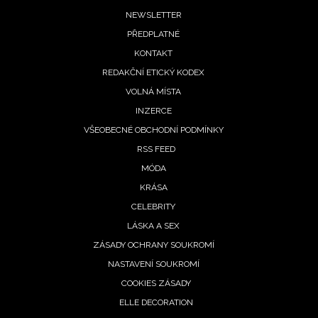
potvrzujete, že jste se seznámili se
Zásadami
Footer
NEWSLETTER
ochrany soukromí
- BurdaMedia Extra s.r.o. bude s
PŘEDPLATNÉ
menu
Vašimi údaji pracovat zejména k organizaci a
KONTAKT
vyhodnocení akce a zasílání novinek.
REDAKČNÍ ETICKÝ KODEX
Chcete navíc dostávat i další zajímavé a exkluzivní
VOLNÁ MÍSTA
informace od našich partnerů? Pokud souhlasíte se
INZERCE
zpracováním údajů k tomuto účelu podle
Zásad ochrany
VŠEOBECNÉ OBCHODNÍ PODMÍNKY
soukromí BurdaMedia Extra s.r.o.
, zaškrtněte toto pole.
RSS FEED
MÓDA
KRÁSA
CELEBRITY
LÁSKA A SEX
ZÁSADY OCHRANY SOUKROMÍ
NASTAVENÍ SOUKROMÍ
COOKIES ZÁSADY
ELLE DECORATION