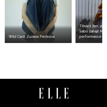
Třináct žen, jede
Sabo zahájil M
Wild Card: Zuzana Pecková
performance
NEWSLETTER
ODESLAT
Přihlášením k newsletteru souhlasíte s
Obchodními
podmínkami společnosti BurdaMedia Extra s.r.o.
a