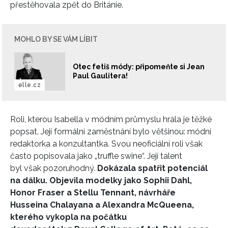
přestěhovala zpět do Británie.
MOHLO BY SE VÁM LÍBIT
Otec fetiš módy: připomeňte si Jean
Paul Gaulitera!
elle.cz
Roli, kterou Isabella v módním průmyslu hrála je těžké
popsat. Její formální zaměstnání bylo většinou: módní
redaktorka a konzultantka. Svou neoficiální roli však
často popisovala jako „truffle swine“. Její talent
byl však pozoruhodný.
Dokázala spatřit potenciál
na dálku. Objevila modelky jako Sophii Dahl,
Honor Fraser a Stellu Tennant, návrháře
Husseina Chalayana a Alexandra McQueena,
kterého vykopla na počátku