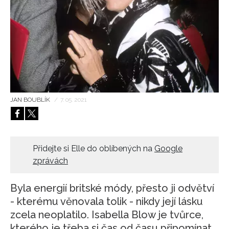
HOME
JAN BOUBLÍK
/
7. 05. 2021
Přidejte si Elle do oblíbených na
Google
zprávách
Byla energií britské módy, přesto ji odvětví
- kterému věnovala tolik - nikdy její lásku
zcela neoplatilo. Isabella Blow je tvůrce,
kterého je třeba si čas od času připomínat.