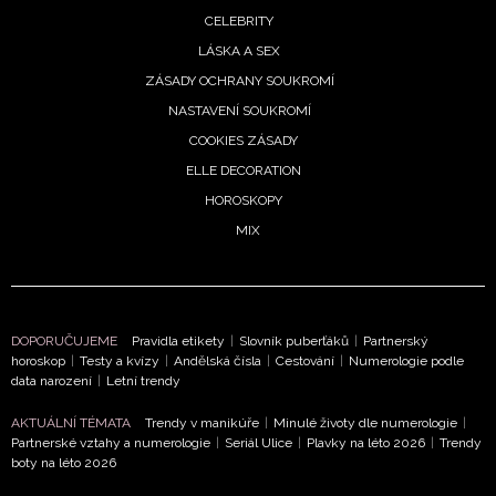
CELEBRITY
LÁSKA A SEX
ZÁSADY OCHRANY SOUKROMÍ
NASTAVENÍ SOUKROMÍ
COOKIES ZÁSADY
ELLE DECORATION
HOROSKOPY
MIX
DOPORUČUJEME
Pravidla etikety
|
Slovník puberťáků
|
Partnerský
horoskop
|
Testy a kvízy
|
Andělská čísla
|
Cestování
|
Numerologie podle
data narození
|
Letní trendy
AKTUÁLNÍ TÉMATA
Trendy v manikúře
|
Minulé životy dle numerologie
|
Partnerské vztahy a numerologie
|
Seriál Ulice
|
Plavky na léto 2026
|
Trendy
boty na léto 2026