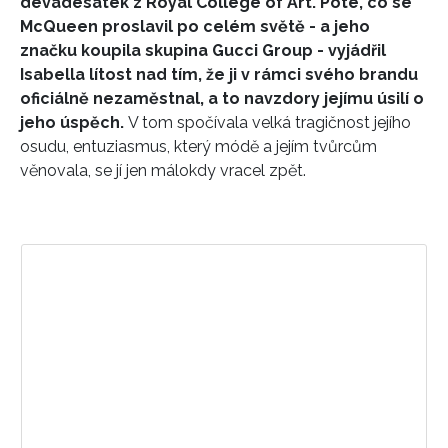
devadesátek z Royal College of Art. Poté, co se
McQueen proslavil po celém světě - a jeho
značku koupila skupina Gucci Group - vyjádřil
Isabella lítost nad tím, že ji v rámci svého brandu
oficiálně nezaměstnal, a to navzdory jejímu úsilí o
jeho úspěch.
V tom spočívala velká tragičnost jejího
osudu, entuziasmus, který módě a jejím tvůrcům
věnovala, se jí jen málokdy vracel zpět.