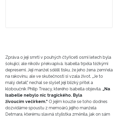
Zpráva o její smrti v pouhých čtyřiceti osmi letech byla
šokující, ale nikoliv překvapivá. Isabella trpěla těžkými
depresemi. Její manžel sdělil tisku, že jeho žena zemřela
na rakovinu, ale ve skutečnosti si vzala život. „Je to
malý detail," nechal se slyšet její blízký přítel a
kloboučník Philip Treacy, kterého Isabella objevila.
„Na
Isabelle nebylo nic tragického. Byla
živoucím večírkem.“
O jejím kouzle se toho dodnes
dozvídáme spoustu z memoárů jejího manžela
Detmara, kterému slavná stylistka změnila, jak on sám