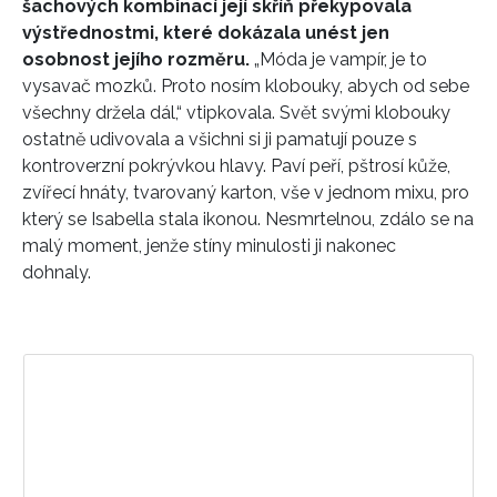
šachových kombinací její skříň překypovala
výstřednostmi, které dokázala unést jen
osobnost jejího rozměru.
„Móda je vampír, je to
vysavač mozků. Proto nosím klobouky, abych od sebe
všechny držela dál,“ vtipkovala. Svět svými klobouky
ostatně udivovala a všichni si ji pamatují pouze s
kontroverzní pokrývkou hlavy. Paví peří, pštrosí kůže,
zvířecí hnáty, tvarovaný karton, vše v jednom mixu, pro
který se Isabella stala ikonou. Nesmrtelnou, zdálo se na
malý moment, jenže stíny minulosti ji nakonec
dohnaly.