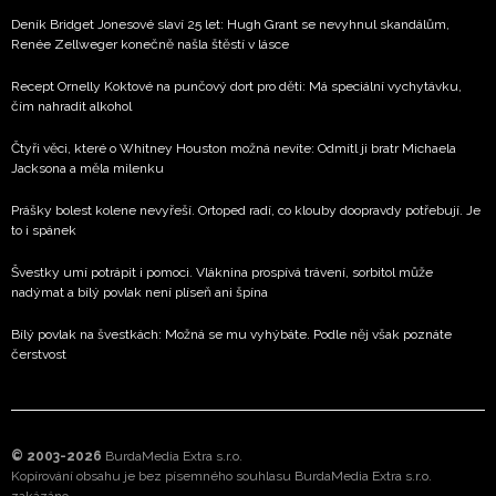
Deník Bridget Jonesové slaví 25 let: Hugh Grant se nevyhnul skandálům,
Renée Zellweger konečně našla štěstí v lásce
Recept Ornelly Koktové na punčový dort pro děti: Má speciální vychytávku,
čím nahradit alkohol
Čtyři věci, které o Whitney Houston možná nevíte: Odmítl ji bratr Michaela
Jacksona a měla milenku
Prášky bolest kolene nevyřeší. Ortoped radí, co klouby doopravdy potřebují. Je
to i spánek
Švestky umí potrápit i pomoci. Vláknina prospívá trávení, sorbitol může
nadýmat a bílý povlak není plíseň ani špína
Bílý povlak na švestkách: Možná se mu vyhýbáte. Podle něj však poznáte
čerstvost
© 2003-2026
BurdaMedia Extra s.r.o.
Kopírování obsahu je bez písemného souhlasu BurdaMedia Extra s.r.o.