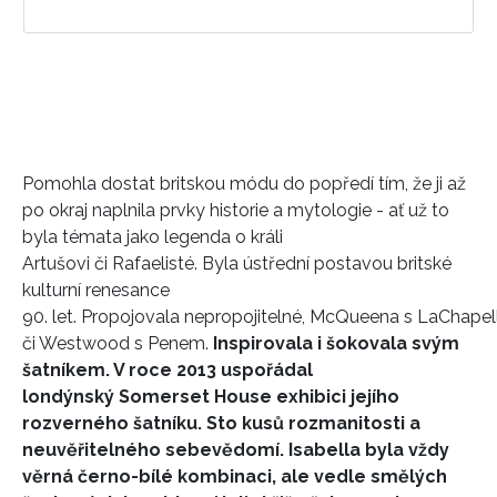
Pomohla dostat britskou módu do popředí tím, že ji až
po okraj naplnila prvky historie a mytologie - ať už to
byla témata jako legenda o králi
Artušovi či Rafaelisté. Byla ústřední postavou britské
kulturní renesance
90. let. Propojovala nepropojitelné, McQueena s LaChape
či Westwood s Penem.
Inspirovala i šokovala svým
šatníkem. V roce 2013 uspořádal
londýnský Somerset House exhibici jejího
rozverného šatníku. Sto kusů rozmanitosti a
neuvěřitelného sebevědomí. Isabella byla vždy
věrná černo-bílé kombinaci, ale vedle smělých