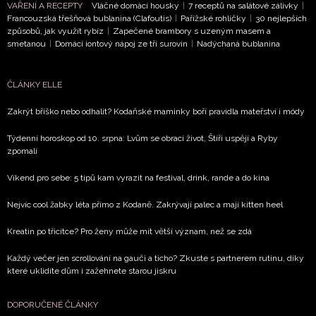
VAŘENÍ A RECEPTY
Vláčné domácí housky
|
7 receptů na salátové zálivky
|
Francouzská třešňová bublanina (Clafoutis)
|
Pařížské rohlíčky
|
30 nejlepších
způsobů, jak využít rybíz
|
Zapečené brambory s uzeným masem a
smetanou
|
Domácí iontový nápoj ze tří surovin
|
Nadýchaná bublanina
ČLÁNKY ELLE
Zakrýt bříško nebo odhalit? Kodaňské maminky boří pravidla mateřství i módy
Týdenní horoskop od 10. srpna: Lvům se obrací život, Štíři uspějí a Ryby
zpomalí
Víkend pro sebe: 5 tipů kam vyrazit na festival, drink, rande a do kina
Nejvíc cool žabky léta přímo z Kodaně. Zakrývají palec a mají kitten heel
Kreatin po třicítce? Pro ženy může mít větší význam, než se zdá
Každý večer jen scrollování na gauči a ticho? Zkuste s partnerem rutinu, díky
které uklidíte dům i zažehnete starou jiskru
DOPORUČENÉ ČLÁNKY