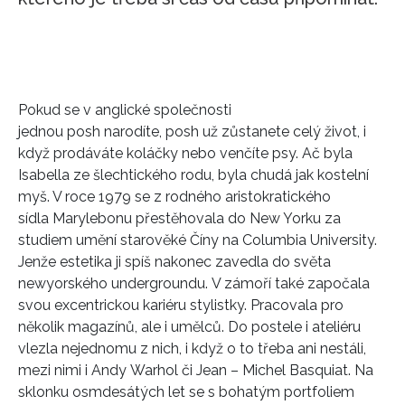
Pokud se v anglické společnosti
jednou posh narodíte, posh už zůstanete celý život, i
když prodáváte koláčky nebo venčíte psy. Ač byla
Isabella ze šlechtického rodu, byla chudá jak kostelní
myš. V roce 1979 se z rodného aristokratického
sídla Marylebonu přestěhovala do New Yorku za
studiem umění starověké Číny na Columbia University.
Jenže estetika ji spíš nakonec zavedla do světa
newyorského undergroundu. V zámoří také započala
svou excentrickou kariéru stylistky. Pracovala pro
několik magazínů, ale i umělců. Do postele i ateliéru
vlezla nejednomu z nich, i když o to třeba ani nestáli,
mezi nimi i Andy Warhol či Jean – Michel Basquiat. Na
sklonku osmdesátých let se s bohatým portfoliem