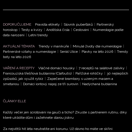
DOPORUČUJEME
Pravidla etikety
|
Slovník puberťáků
|
Partnerský
horoskop
|
Testy a kvízy
|
Andělská čísla
|
Cestování
|
Numerologie podle
data narození
|
Letní trendy
AKTUÁLNÍ TÉMATA
Trendy v manikúře
|
Minulé životy dle numerologie
|
Partnerské vztahy a numerologie
|
Seriál Ulice
|
Plavky na léto 2026
|
Trendy
boty na léto 2026
VAŘENÍ A RECEPTY
Vláčné domácí housky
|
7 receptů na salátové zálivky
|
Francouzská třešňová bublanina (Clafoutis)
|
Pařížské rohlíčky
|
30 nejlepších
způsobů, jak využít rybíz
|
Zapečené brambory s uzeným masem a
smetanou
|
Domácí iontový nápoj ze tří surovin
|
Nadýchaná bublanina
ČLÁNKY ELLE
Každý večer jen scrollování na gauči a ticho? Zkuste s partnerem rutinu, díky
které uklidíte dům i zažehnete starou jiskru
Za největší hit léta neutratíte ani korunu. Už dávno ho máte ve skříni