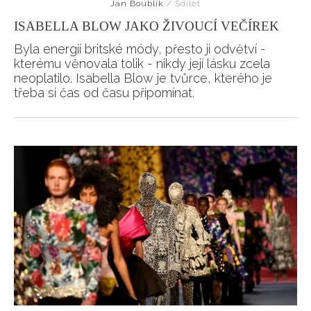
Jan Boublík
/
Sdílet
REDAKCE
ISABELLA BLOW JAKO ŽIVOUCÍ VEČÍREK
Byla energií britské módy, přesto ji odvětví -
kterému věnovala tolik - nikdy její lásku zcela
neoplatilo. Isabella Blow je tvůrce, kterého je
třeba si čas od času připomínat.