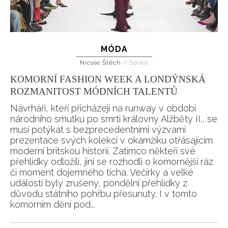
MÓDA
Nicole Štěch
/
Sdílet
KOMORNÍ FASHION WEEK A LONDÝNSKÁ
ROZMANITOST MÓDNÍCH TALENTŮ
Návrháři, kteří přicházejí na runway v období
národního smutku po smrti královny Alžběty II., se
musí potýkat s bezprecedentními výzvami
prezentace svých kolekcí v okamžiku otřásajícím
moderní britskou historií. Zatímco někteří své
přehlídky odložili, jiní se rozhodli o komornější ráz
či moment dojemného ticha. Večírky a velké
události byly zrušeny, pondělní přehlídky z
důvodu státního pohřbu přesunuty. I v tomto
komorním dění pod...