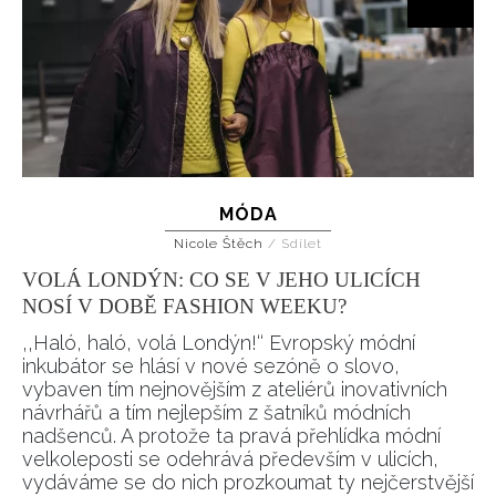
MÓDA
Nicole Štěch
/
Sdílet
VOLÁ LONDÝN: CO SE V JEHO ULICÍCH
NOSÍ V DOBĚ FASHION WEEKU?
‚‚Haló, haló, volá Londýn!‘‘ Evropský módní
inkubátor se hlásí v nové sezóně o slovo,
vybaven tím nejnovějším z ateliérů inovativních
návrhářů a tím nejlepším z šatníků módních
nadšenců. A protože ta pravá přehlídka módní
velkoleposti se odehrává především v ulicích,
vydáváme se do nich prozkoumat ty nejčerstvější