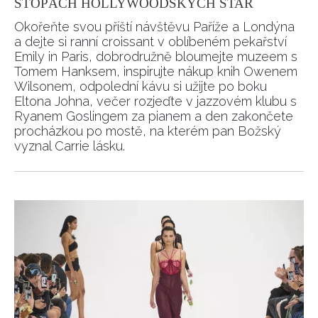
STOPÁCH HOLLYWOODSKÝCH STAR
Okořeňte svou příští návštěvu Paříže a Londýna
a dejte si ranní croissant v oblíbeném pekařství
Emily in Paris, dobrodružně bloumejte muzeem s
Tomem Hanksem, inspirujte nákup knih Owenem
Wilsonem, odpolední kávu si užijte po boku
Eltona Johna, večer rozjeďte v jazzovém klubu s
Ryanem Goslingem za pianem a den zakončete
procházkou po mostě, na kterém pan Božský
vyznal Carrie lásku.