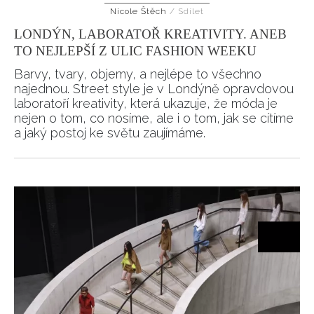
Nicole Štěch
/
Sdílet
HOME
LONDÝN, LABORATOŘ KREATIVITY. ANEB
TO NEJLEPŠÍ Z ULIC FASHION WEEKU
Barvy, tvary, objemy, a nejlépe to všechno
najednou. Street style je v Londýně opravdovou
laboratoří kreativity, která ukazuje, že móda je
nejen o tom, co nosíme, ale i o tom, jak se cítíme
a jaký postoj ke světu zaujímáme.