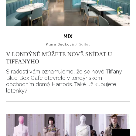
MIX
Klára Dedková
/
Sdílet
V LONDÝNĚ MŮŽETE NOVĚ SNÍDAT U
TIFFANYHO
S radostí vám oznamujeme, že se nové Tiffany
Blue Box Cafe otevřelo v londýnském
obchodním domě Harrods. Také už kupujete
letenky?