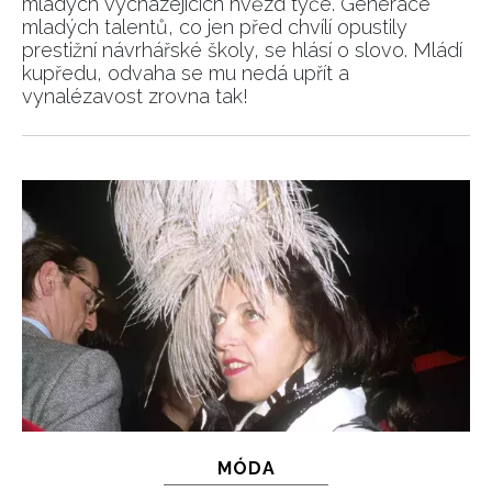
mladých vycházejících hvězd týče. Generace
mladých talentů, co jen před chvílí opustily
prestižní návrhářské školy, se hlásí o slovo. Mládí
kupředu, odvaha se mu nedá upřít a
vynalézavost zrovna tak!
INFORMACE
MÓDA