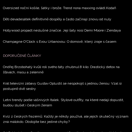
Oversized noční košile, šátky i brože. Trend nona maxxing ovládl Kodaň
Děti devadesátek definitivně dospěly a často začínají znovu od nuly
Hollywood propadl neslušné značce. Její šaty nosí Demi Moore i Zendaya
Champagne O'Clock s Evou Urbanovou: O domově, který zraje s časem
DOPORUČENÉ ČLÁNKY
Ondřej Brzobohatý kvůli roli svého táty zhubnul 8 kilo: Drastický detox na
šťávách, masu a zelenině
Král televizní zábavy Gustav Oplustil se nespokojil s jednou ženou: Vzal si
postupně dvě sestry
Letní trendy podle vášnivých Italek. Stylové outfity, na které nedají dopustit,
budou slušet i českým ženám
Kvíz z českých frazémů: Každý je někdy používá, ale jejich skutečný význam
zná málokdo. Obstojíte bez jediné chyby?