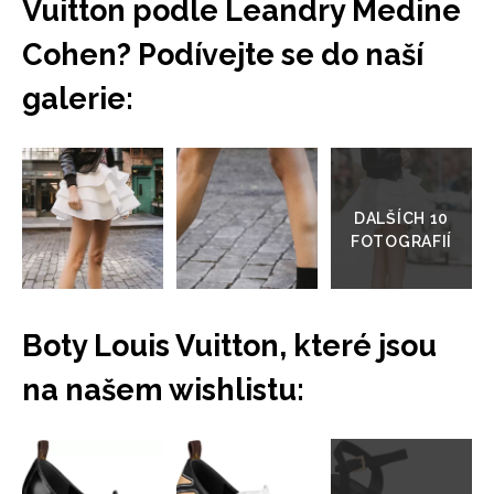
Vuitton podle Leandry Medine
Cohen? Podívejte se do naší
galerie:
Přejít
do
galerie
INFORMACE
REDAKCE
Boty Louis Vuitton, které jsou
na našem wishlistu:
Přejít
do