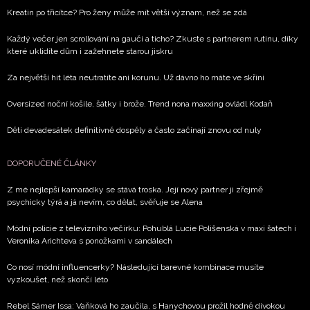
Kreatin po třicítce? Pro ženy může mít větší význam, než se zdá
Každý večer jen scrollování na gauči a ticho? Zkuste s partnerem rutinu, díky
které uklidíte dům i zažehnete starou jiskru
Za největší hit léta neutratíte ani korunu. Už dávno ho máte ve skříni
Oversized noční košile, šátky i brože. Trend nona maxxing ovládl Kodaň
Děti devadesátek definitivně dospěly a často začínají znovu od nuly
DOPORUČENÉ ČLÁNKY
Z mé nejlepší kamarádky se stává troska. Její nový partner ji zřejmě
psychicky týrá a já nevím, co dělat, svěřuje se Alena
Módní policie z televizního večírku: Pohublá Lucie Polišenská v maxi šatech i
Veronika Arichteva s ponožkami v sandálech
Co nosí módní influencerky? Následující barevné kombinace musíte
vyzkoušet, než skončí léto
Rebel Sámer Issa: Vaňková ho zaučila, s Hanychovou prožil hodně divokou