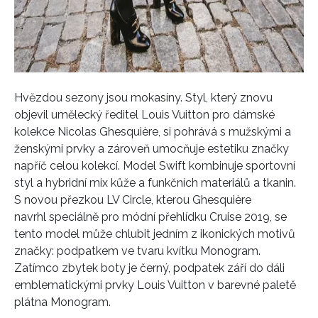
Hvězdou sezony jsou mokasíny. Styl, který znovu
objevil umělecký ředitel Louis Vuitton pro dámské
kolekce Nicolas Ghesquière, si pohrává s mužskými a
ženskými prvky a zároveň umocňuje estetiku značky
napříč celou kolekcí. Model Swift kombinuje sportovní
styl a hybridní mix kůže a funkčních materiálů a tkanin.
S novou přezkou LV Circle, kterou Ghesquière
navrhl speciálně pro módní přehlídku Cruise 2019, se
tento model může chlubit jedním z ikonických motivů
značky: podpatkem ve tvaru kvítku Monogram.
Zatímco zbytek boty je černý, podpatek září do dáli
emblematickými prvky Louis Vuitton v barevné paletě
plátna Monogram.