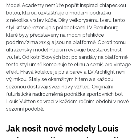
Model Academy nemůže popřít inspiraci chlapeckou
botou, kterou ozvláštňuje o moderní podrážku
z několika vrstev kůže. Díky velkorysému tvaru tento
styl krásně rezonuje s polobotkami LV Beaubourg,
které byly představeny na módní přehlídce
podzim/zima 2019 a jsou na platformě. Oproti tomu
ultraženský model Podium evokuje bezstarostnost
70. let. Od kotníčkových bot po sandály na platformě,
tento styl umně kombinuje teletinu a semiš pro vintage
efekt. Hravá kolekce je plná barev a LV Archlight není
výjimkou. Staly se okamžitým hitem a s každou
sezonou dostávají svěží nový vzhled. Originální
futuristická nadrozměrná podrážka sportovních bot
Louis Vuitton se vrací v každém ročním období v nové
sezonní podobě.
Jak nosit nové modely Louis