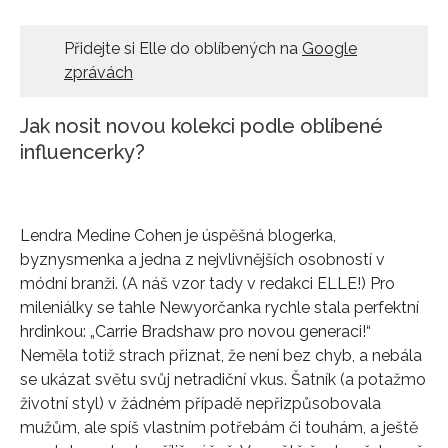
HOME
Přidejte si Elle do oblíbených na
Google
zprávách
Jak nosit novou kolekci podle oblíbené
influencerky?
Lendra Medine Cohen je úspěšná blogerka,
byznysmenka a jedna z nejvlivnějších osobností v
módní branži. (A náš vzor tady v redakci ELLE!) Pro
mileniálky se tahle Newyorčanka rychle stala perfektní
hrdinkou: „Carrie Bradshaw pro novou generaci!“
Neměla totiž strach přiznat, že není bez chyb, a nebála
se ukázat světu svůj netradiční vkus. Šatník (a potažmo
životní styl) v žádném případě nepřizpůsobovala
mužům, ale spíš vlastním potřebám či touhám, a ještě