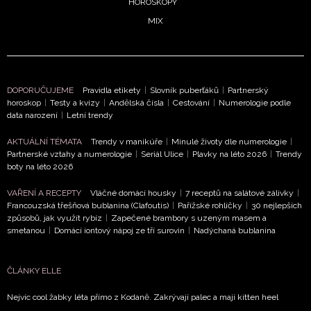
HOROSKOPY
informace od našich partnerů? Pokud souhlasíte se
zpracováním údajů k tomuto účelu podle
Zásad ochrany
MIX
soukromí BurdaMedia Extra s.r.o.
, zaškrtněte toto pole.
DOPORUČUJEME
Pravidla etikety
|
Slovník puberťáků
|
Partnerský
horoskop
|
Testy a kvízy
|
Andělská čísla
|
Cestování
|
Numerologie podle
data narození
|
Letní trendy
AKTUÁLNÍ TÉMATA
Trendy v manikúře
|
Minulé životy dle numerologie
|
Partnerské vztahy a numerologie
|
Seriál Ulice
|
Plavky na léto 2026
|
Trendy
boty na léto 2026
VAŘENÍ A RECEPTY
Vláčné domácí housky
|
7 receptů na salátové zálivky
|
Francouzská třešňová bublanina (Clafoutis)
|
Pařížské rohlíčky
|
30 nejlepších
způsobů, jak využít rybíz
|
Zapečené brambory s uzeným masem a
smetanou
|
Domácí iontový nápoj ze tří surovin
|
Nadýchaná bublanina
ČLÁNKY ELLE
Nejvíc cool žabky léta přímo z Kodaně. Zakrývají palec a mají kitten heel