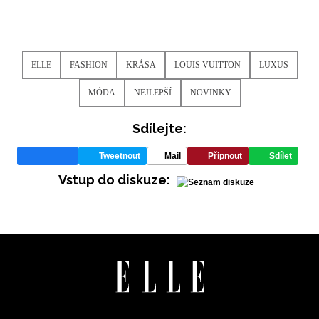
ELLE
FASHION
KRÁSA
LOUIS VUITTON
LUXUS
MÓDA
NEJLEPŠÍ
NOVINKY
Sdílejte:
Tweetnout
Mail
Připnout
Sdílet
Vstup do diskuze: