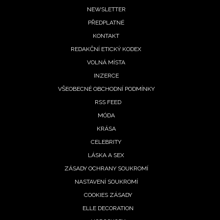
Footer
NEWSLETTER
PŘEDPLATNÉ
menu
KONTAKT
REDAKČNÍ ETICKÝ KODEX
VOLNÁ MÍSTA
INZERCE
NEWSLETTER
VŠEOBECNÉ OBCHODNÍ PODMÍNKY
RSS FEED
ODESLAT
MÓDA
KRÁSA
Přihlášením k newsletteru souhlasíte s
Obchodními
CELEBRITY
podmínkami společnosti BurdaMedia Extra s.r.o.
a
LÁSKA A SEX
potvrzujete, že jste se seznámili se
Zásadami
ZÁSADY OCHRANY SOUKROMÍ
ochrany soukromí
- BurdaMedia Extra s.r.o. bude s
Vašimi údaji pracovat zejména k organizaci a
NASTAVENÍ SOUKROMÍ
vyhodnocení akce a zasílání novinek.
COOKIES ZÁSADY
ELLE DECORATION
Chcete navíc dostávat i další zajímavé a exkluzivní