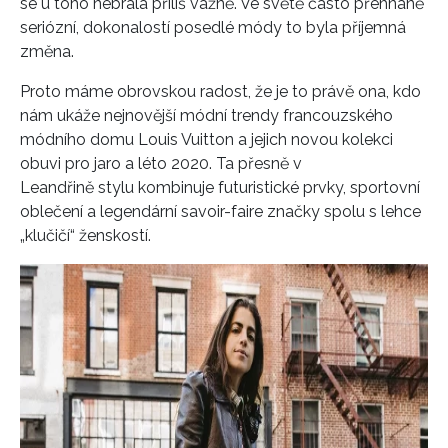
se u toho nebrala příliš vážně. Ve světě často přehnaně
seriózní, dokonalostí posedlé módy to byla příjemná
změna.
Proto máme obrovskou radost, že je to právě ona, kdo
nám ukáže nejnovější módní trendy francouzského
módního domu Louis Vuitton a jejich novou kolekci
obuvi pro jaro a léto 2020. Ta přesně v
Leandřině stylu kombinuje futuristické prvky, sportovní
oblečení a legendární savoir-faire značky spolu s lehce
„klučičí“ ženskostí.