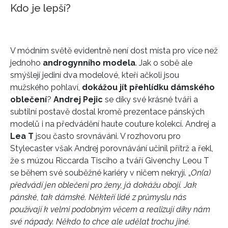
Kdo je lepší?
V módním světě evidentně není dost místa pro více než
jednoho
androgynního modela
. Jak o sobě ale
smýšlejí jediní dva modelové, kteří ačkoli jsou
mužského pohlaví,
dokážou jít přehlídku dámského
oblečení
?
Andrej Pejic
se díky své krásné tváři a
subtilní postavě dostal kromě prezentace pánských
modelů i na předvádění haute couture kolekcí. Andrej a
Lea T
jsou často srovnáváni. V rozhovoru pro
Stylecaster však Andrej porovnávání učinil přítrž a řekl,
že s múzou Riccarda Tisciho a tváří Givenchy Leou T
se během své souběžné kariéry v ničem nekryjí. „
On(a)
předvádí jen oblečení pro ženy, já dokážu obojí. Jak
pánské, tak dámské. Někteří lidé z průmyslu nás
používají k velmi podobným věcem a realizují díky nám
své nápady. Někdo to chce ale udělat trochu jiné.