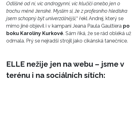
Odlišné od ní, víc androgynní, víc klučičí anebo jen o
trochu méně ženské. Myslím si, že z profesního hlediska
jsem schopný být univerzálnější,
“ řekl Andrej, který se
mimo jiné objevil i v kampani Jeana Paula Gaultiera
po
boku Karolíny Kurkové
. Sám říká, že se rád obléká už
odmala. Prý se nejradši strojil jako cikánská tanečnice.
ELLE nežije jen na webu – jsme v
terénu i na sociálních sítích: