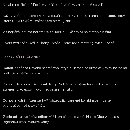
Kreatin po třicítce? Pro ženy může mít větší význam, než se zdá
soukromí BurdaMedia Extra s.r.o.
, zaškrtněte toto pole.
Každý večer jen scrollování na gauči a ticho? Zkuste s partnerem rutinu, díky
které uklidíte dům i zažehnete starou jiskru
Za největší hit léta neutratíte ani korunu. Už dávno ho máte ve skříni
Oversized noční košile, šátky i brože. Trend nona maxxing ovládl Kodaň
DOPORUČENÉ ČLÁNKY
Kariéru Oldřicha Nového nasměroval strýc z Národního divadla: Slavný herec se
měl původně živit zcela jinak
Poslední telefonát před smrtí Ivety Bartošové: Zpěvačka zavolala svému
slavnému kolegovi, hovor netrval ani minutu
Co nosí módní influencerky? Následující barevné kombinace musíte
vyzkoušet, než skončí léto
Zachránil 194 vojáků a přitom vážil jen pár set gramů. Holub Cher Ami se stal
legendou první světové války