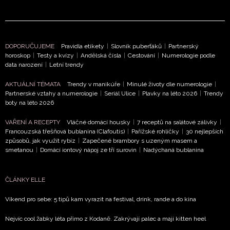
DOPORUČUJEME
Pravidla etikety
|
Slovník puberťáků
|
Partnerský
horoskop
|
Testy a kvízy
|
Andělská čísla
|
Cestování
|
Numerologie podle
data narození
|
Letní trendy
NEWSLETTER
AKTUÁLNÍ TÉMATA
Trendy v manikúře
|
Minulé životy dle numerologie
|
Partnerské vztahy a numerologie
|
Seriál Ulice
|
Plavky na léto 2026
|
Trendy
ODESLAT
boty na léto 2026
VAŘENÍ A RECEPTY
Vláčné domácí housky
|
7 receptů na salátové zálivky
|
Přihlášením k newsletteru souhlasíte s
Obchodními
Francouzská třešňová bublanina (Clafoutis)
|
Pařížské rohlíčky
|
30 nejlepších
podmínkami společnosti BurdaMedia Extra s.r.o.
a
způsobů, jak využít rybíz
|
Zapečené brambory s uzeným masem a
potvrzujete, že jste se seznámili se
Zásadami
smetanou
|
Domácí iontový nápoj ze tří surovin
|
Nadýchaná bublanina
ochrany soukromí
- BurdaMedia Extra s.r.o. bude s
Vašimi údaji pracovat zejména k organizaci a
ČLÁNKY ELLE
vyhodnocení akce a zasílání novinek.
Víkend pro sebe: 5 tipů kam vyrazit na festival, drink, rande a do kina
Chcete navíc dostávat i další zajímavé a exkluzivní
informace od našich partnerů? Pokud souhlasíte se
Nejvíc cool žabky léta přímo z Kodaně. Zakrývají palec a mají kitten heel
zpracováním údajů k tomuto účelu podle
Zásad ochrany