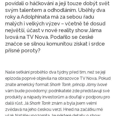
povídali o háčkování a její touze dobýt svět
svým talentem a odhodláním. Uběhly dva
roky a Adolphinata má za sebou řadu
malých i velkých výzev – včetně té dosud
největší, účast v nové reality show Jáma
lvová na TV Nova. Podařilo se české
značce se silnou komunitou získat i srdce
přísné poroty?
Naše setkání proběhlo dva týdny před tím, než se její
epizoda poprvé objevila na obrazovce TV Nova. Pokud
znáte americký formát
Shark Tank
, princip
Jámy lvové
vám bude povědomý: podnikatelé zde představují své
produkty a nápady investorům a doufají v podporu pro
další růst. Já
Shark Tank
znám a byla jsem velmi
zvědavá na jeho českou verzi. Hned na začátku mě
však Natálie upozornila, že některé detaily o show