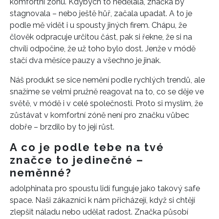
komfortní zónu. Kdybych to nedělala, značka by
stagnovala – nebo ještě hůř, začala upadat. A to je
podle mě vidět i u spousty jiných firem. Chápu, že
člověk odpracuje určitou část, pak si řekne, že si na
chvíli odpočine, že už toho bylo dost. Jenže v módě
stačí dva měsíce pauzy a všechno je jinak.
Náš produkt se sice nemění podle rychlých trendů, ale
snažíme se velmi pružně reagovat na to, co se děje ve
světě, v módě i v celé společnosti. Proto si myslím, že
zůstávat v komfortní zóně není pro značku vůbec
dobře – brzdilo by to její růst.
A co je podle tebe na tvé
značce to jedinečné –
neměnné?
adolphinata pro spoustu lidí funguje jako takový safe
space. Naši zákazníci k nám přicházejí, když si chtějí
zlepšit náladu nebo udělat radost. Značka působí