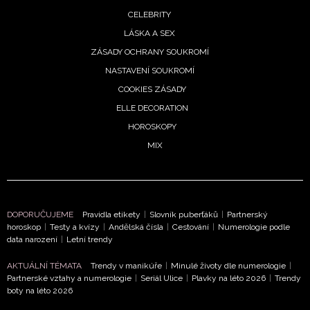
CELEBRITY
LÁSKA A SEX
ZÁSADY OCHRANY SOUKROMÍ
NASTAVENÍ SOUKROMÍ
COOKIES ZÁSADY
ELLE DECORATION
HOROSKOPY
MIX
DOPORUČUJEME
Pravidla etikety
|
Slovník puberťáků
|
Partnerský
horoskop
|
Testy a kvízy
|
Andělská čísla
|
Cestování
|
Numerologie podle
data narození
|
Letní trendy
AKTUÁLNÍ TÉMATA
Trendy v manikúře
|
Minulé životy dle numerologie
|
Partnerské vztahy a numerologie
|
Seriál Ulice
|
Plavky na léto 2026
|
Trendy
boty na léto 2026