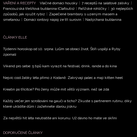
VAŘENÍ A RECEPTY
Vláčné domácí housky
|
7 receptů na salátové zálivky
|
Francouzská třešňová bublanina (Clafoutis)
|
Pařížské rohlíčky
|
30 nejlepších
způsobů, jak využít rybíz
|
Zapečené brambory s uzeným masem a
smetanou
|
Domácí iontový nápoj ze tří surovin
|
Nadýchaná bublanina
ČLÁNKY ELLE
Týdenní horoskop od 10. srpna: Lvům se obrací život, Štíři uspějí a Ryby
zpomalí
Víkend pro sebe: 5 tipů kam vyrazit na festival, drink, rande a do kina
Nejvíc cool žabky léta přímo z Kodaně. Zakrývají palec a mají kitten heel
Kreatin po třicítce? Pro ženy může mít větší význam, než se zdá
Každý večer jen scrollování na gauči a ticho? Zkuste s partnerem rutinu, díky
které uklidíte dům i zažehnete starou jiskru
Za největší hit léta neutratíte ani korunu. Už dávno ho máte ve skříni
DOPORUČENÉ ČLÁNKY