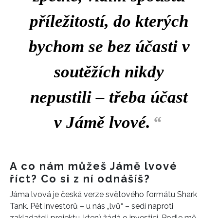
příležitostí, do kterých
bychom se bez účasti v
soutěžích nikdy
nepustili – třeba účast
v Jámě lvové.
“
A co nám můžeš Jámě lvové
říct? Co si z ní odnášíš?
Jáma lvová je česká verze světového formátu Shark
Tank. Pět investorů – u nás „lvů“ – sedí naproti
zakladateli projektu, který žádá o investici. Podle mě