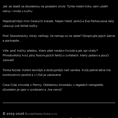
Jak se sbalit na dovolenou na poslední chvíli: Tyhle módní triky vám ušetří
nervy i místo v kufru
Nejodvážnější mini českých krásek: Nejen Heidi Janků a Eva Perkausová rády
ukazují své štíhlé nožky
Proč Skandinávky nikdy neříkají, že nemají co na sebe? Okopírujte jejich šatník
a pochopíte...
Víte, proč kočky předou, který pták nestaví hnízdo a jak spí včely?
Přírodovědný kvíz plný fascinujících faktů o zvířatech, který pobaví a poučí
zároveň
Tonka fazole: Koření levnější a dostupnější než vanilka. Kvůli jedné látce má
kontroverzní pověst a v USA je zakázané
Coca-Cola zmizela z Penny. Oblíbenou limonádu v regálech nenajdete,
důvodem je spor s výrobcem a „hra nervů“
© 2003-2026
BurdaMedia Extra s.r.o.