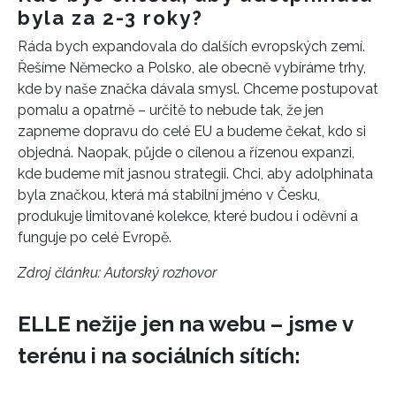
byla za 2-3 roky?
Chcete navíc dostávat i další zajímavé a exkluzivní
Ráda bych expandovala do dalších evropských zemí.
informace od našich partnerů? Pokud souhlasíte se
Řešíme Německo a Polsko, ale obecně vybíráme trhy,
zpracováním údajů k tomuto účelu podle
Zásad ochrany
soukromí BurdaMedia Extra s.r.o.
, zaškrtněte toto pole.
kde by naše značka dávala smysl. Chceme postupovat
pomalu a opatrně – určitě to nebude tak, že jen
zapneme dopravu do celé EU a budeme čekat, kdo si
objedná. Naopak, půjde o cílenou a řízenou expanzi,
kde budeme mít jasnou strategii. Chci, aby adolphinata
byla značkou, která má stabilní jméno v Česku,
produkuje limitované kolekce, které budou i oděvní a
funguje po celé Evropě.
Zdroj článku:
Autorský rozhovor
ELLE nežije jen na webu – jsme v
terénu i na sociálních sítích: