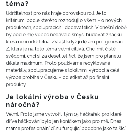
téma?
Udržitelnost pro nás hraje obrovskou roli. Je to
kritérium, podle kterého rozhoduji o všem – o nových
produktech, spolupracích i dodavatelích. V dnešní době
by podle mě vůbec nedávalo smysl budovat značku,
která není udržitelná. Zvlášť když ji dělám pro generaci
Z, která je na toto téma velmi citlivá. Chci mít čisté
svědomí, chci si za deset let říct, že jsem pro planetu
dělala maximum. Proto používáme recyklované
materiály, spolupracujeme s lokálními výrobci a celá
výroba probíhá v Česku – od etiket až po finální
produkty.
Je lokální výroba v Česku
náročná?
Velmi. Proto jsme vytvořili tým 15 háčkařek, pro které
dříve háčkování bylo jen koníčkem jako pro mě. Dnes
máme profesionální dílnu fungující podobně jako ta šicí,