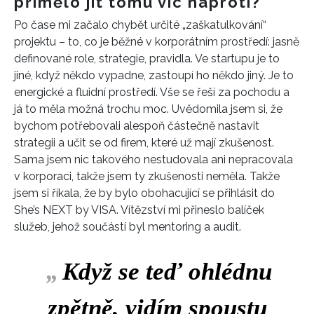
přimělo jít tomu víc naproti?
Po čase mi začalo chybět určité „zaškatulkování“
projektu – to, co je běžné v korporátním prostředí: jasně
definované role, strategie, pravidla. Ve startupu je to
jiné, když někdo vypadne, zastoupí ho někdo jiný. Je to
energické a fluidní prostředí. Vše se řeší za pochodu a
já to měla možná trochu moc. Uvědomila jsem si, že
bychom potřebovali alespoň částečně nastavit
strategii a učit se od firem, které už mají zkušenost.
Sama jsem nic takového nestudovala ani nepracovala
v korporaci, takže jsem ty zkušenosti neměla. Takže
jsem si říkala, že by bylo obohacující se přihlásit do
She’s NEXT by VISA. Vítězství mi přineslo balíček
služeb, jehož součástí byl mentoring a audit.
„
Když se teď ohlédnu
zpětně, vidím spoustu