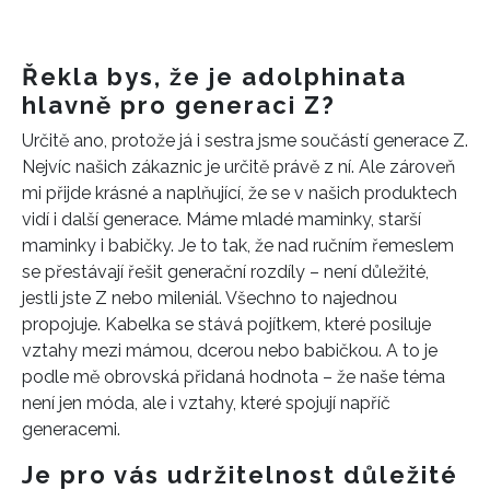
Řekla bys, že je adolphinata
hlavně pro generaci Z?
Určitě ano, protože já i sestra jsme součástí generace Z.
Nejvíc našich zákaznic je určitě právě z ní. Ale zároveň
mi přijde krásné a naplňující, že se v našich produktech
vidí i další generace. Máme mladé maminky, starší
maminky i babičky. Je to tak, že nad ručním řemeslem
se přestávají řešit generační rozdíly – není důležité,
jestli jste Z nebo mileniál. Všechno to najednou
propojuje. Kabelka se stává pojítkem, které posiluje
vztahy mezi mámou, dcerou nebo babičkou. A to je
podle mě obrovská přidaná hodnota – že naše téma
není jen móda, ale i vztahy, které spojují napříč
generacemi.
Je pro vás udržitelnost důležité