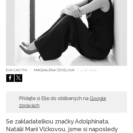
HOME
EVA CAO THI
/
MAGDALÉNA ČEVELOVÁ
/
4. 09. 2025
Přidejte si Elle do oblíbených na
Google
zprávách
Se zakladatelkou značky Adolphinata,
Natálií Marií Vlčkovou, jsme si naposledy