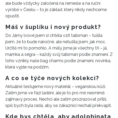
ale bude vždycky založená na řemesle a na ruční
výrobě v Česku – to je základ, který nikdy nechceme
opustit.
Máš v šuplíku i nový produkt?
Do Jámy lvové jsem si chtěla vzít talisman – tušila
jsem, že to bude náročné, ale netušila jsem, jak moc.
Určitě mi to pomohlo. A měly jsme je všechny tři – já,
mamka a ségra – každý svůj talisman podle znamení. Z
NEWSLETTER
toho vznikly naše bag charms podle znamení, novinka,
která vyjde na podzim.
ODESLAT
A co se týče nových kolekcí?
Přihlášením k newsletteru souhlasíte s
Obchodními
Aktuálně testujeme nový materiál – veganskou kůži.
podmínkami společnosti BurdaMedia Extra s.r.o.
a
Zatím jsme ve fázi ladění, ale je to pro mě nesmírně
potvrzujete, že jste se seznámili se
Zásadami
zajímavý proces. Nechci ale zatím prozrazovat příliš,
ochrany soukromí
- BurdaMedia Extra s.r.o. bude s
spíš bych byla ráda, aby se zákazníci nechali překvapit.
Vašimi údaji pracovat zejména k organizaci a
Kde bys chtěla, aby adolphinata
vyhodnocení akce a zasílání novinek.