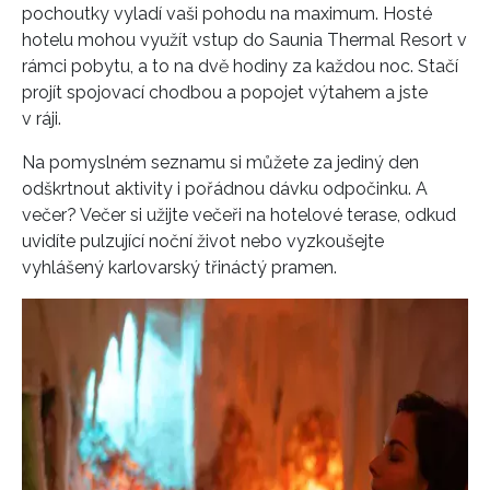
pochoutky vyladí vaši pohodu na maximum. Hosté
INFORMACE
hotelu mohou využít vstup do Saunia Thermal Resort v
rámci pobytu, a to na dvě hodiny za každou noc. Stačí
REDAKCE
projít spojovací chodbou a popojet výtahem a jste
v ráji.
Na pomyslném seznamu si můžete za jediný den
odškrtnout aktivity i pořádnou dávku odpočinku. A
večer? Večer si užijte večeři na hotelové terase, odkud
uvidíte pulzující noční život nebo vyzkoušejte
vyhlášený karlovarský třináctý pramen.