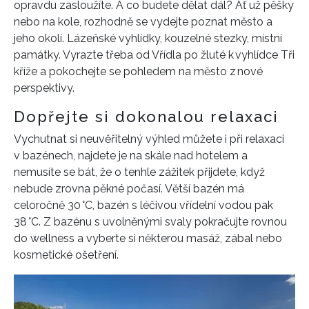
opravdu zasloužíte. A co budete dělat dál? Ať už pěšky
nebo na kole, rozhodně se vydejte poznat město a
jeho okolí. Lázeňské vyhlídky, kouzelné stezky, místní
památky. Vyrazte třeba od Vřídla po žluté k vyhlídce Tři
kříže a pokochejte se pohledem na město z nové
perspektivy.
Dopřejte si dokonalou relaxaci
Vychutnat si neuvěřitelný výhled můžete i při relaxaci
v bazénech, najdete je na skále nad hotelem a
nemusíte se bát, že o tenhle zážitek přijdete, když
nebude zrovna pěkné počasí. Větší bazén má
celoročně 30 °C, bazén s léčivou vřídelní vodou pak
38 °C. Z bazénu s uvolněnými svaly pokračujte rovnou
do wellness a vyberte si některou masáž, zábal nebo
kosmetické ošetření.