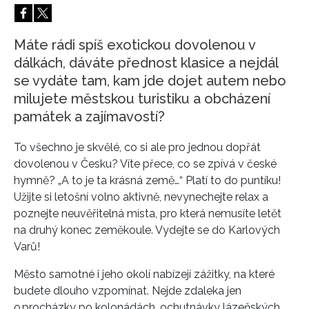
HOME
Máte rádi spíš exotickou dovolenou v
dálkách, dáváte přednost klasice a nejdál
se vydáte tam, kam jde dojet autem nebo
milujete městskou turistiku a obcházení
památek a zajímavostí?
To všechno je skvělé, co si ale pro jednou dopřát
dovolenou v Česku? Víte přece, co se zpívá v české
hymně? „A to je ta krásná země…“ Platí to do puntíku!
Užijte si letošní volno aktivně, nevynechejte relax a
poznejte neuvěřitelná místa, pro která nemusíte letět
na druhý konec zeměkoule. Vydejte se do Karlových
Varů!
Město samotné i jeho okolí nabízejí zážitky, na které
budete dlouho vzpomínat. Nejde zdaleka jen
o procházky po kolonádách, ochutnávky lázeňských