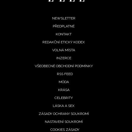
Footer
NEWSLETTER
PŘEDPLATNÉ
menu
KONTAKT
REDAKČNÍ ETICKÝ KODEX
VOLNÁ MÍSTA
INZERCE
VŠEOBECNÉ OBCHODNÍ PODMÍNKY
RSS FEED
MÓDA
KRÁSA
NEWSLETTER
CELEBRITY
LÁSKA A SEX
ODESLAT
ZÁSADY OCHRANY SOUKROMÍ
NASTAVENÍ SOUKROMÍ
Přihlášením k newsletteru souhlasíte s
Obchodními
COOKIES ZÁSADY