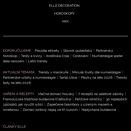
podmínkami společnosti BurdaMedia Extra s.r.o.
a
ELLE DECORATION
potvrzujete, že jste se seznámili se
Zásadami
HOROSKOPY
ochrany soukromí
- BurdaMedia Extra s.r.o. bude s
MIX
Vašimi údaji pracovat zejména k organizaci a
vyhodnocení akce a zasílání novinek.
Chcete navíc dostávat i další zajímavé a exkluzivní
informace od našich partnerů? Pokud souhlasíte se
DOPORUČUJEME
Pravidla etikety
|
Slovník puberťáků
|
Partnerský
zpracováním údajů k tomuto účelu podle
Zásad ochrany
horoskop
|
Testy a kvízy
|
Andělská čísla
|
Cestování
|
Numerologie podle
soukromí BurdaMedia Extra s.r.o.
, zaškrtněte toto pole.
data narození
|
Letní trendy
AKTUÁLNÍ TÉMATA
Trendy v manikúře
|
Minulé životy dle numerologie
|
Partnerské vztahy a numerologie
|
Seriál Ulice
|
Plavky na léto 2026
|
Trendy
boty na léto 2026
VAŘENÍ A RECEPTY
Vláčné domácí housky
|
7 receptů na salátové zálivky
|
Francouzská třešňová bublanina (Clafoutis)
|
Pařížské rohlíčky
|
30 nejlepších
způsobů, jak využít rybíz
|
Zapečené brambory s uzeným masem a
smetanou
|
Domácí iontový nápoj ze tří surovin
|
Nadýchaná bublanina
ČLÁNKY ELLE