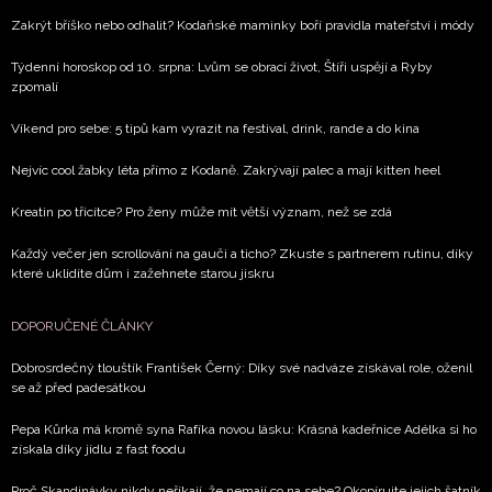
Zakrýt bříško nebo odhalit? Kodaňské maminky boří pravidla mateřství i módy
Týdenní horoskop od 10. srpna: Lvům se obrací život, Štíři uspějí a Ryby
zpomalí
Víkend pro sebe: 5 tipů kam vyrazit na festival, drink, rande a do kina
Nejvíc cool žabky léta přímo z Kodaně. Zakrývají palec a mají kitten heel
Kreatin po třicítce? Pro ženy může mít větší význam, než se zdá
Každý večer jen scrollování na gauči a ticho? Zkuste s partnerem rutinu, díky
které uklidíte dům i zažehnete starou jiskru
DOPORUČENÉ ČLÁNKY
Dobrosrdečný tlouštík František Černý: Díky své nadváze získával role, oženil
se až před padesátkou
Pepa Kůrka má kromě syna Rafíka novou lásku: Krásná kadeřnice Adélka si ho
získala díky jídlu z fast foodu
Proč Skandinávky nikdy neříkají, že nemají co na sebe? Okopírujte jejich šatník