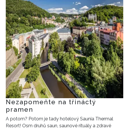
Nezapomeňte na třináctý
pramen
A potom? Potom je tady hotelový Saunia Thermal
Resort! Osm druhů saun, saunové rituály a zdravé