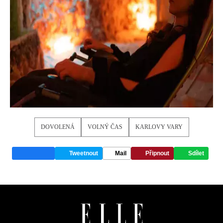
DOVOLENÁ
VOLNÝ ČAS
KARLOVY VARY
Tweetnout
Mail
Připnout
Sdílet