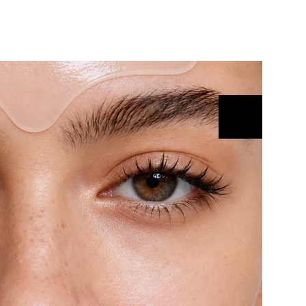
ÁSKA A SEX
ELLEPHORIA
ELLE STOR
ingles
y a on
ex
vatba
OME
NEWSLETTER