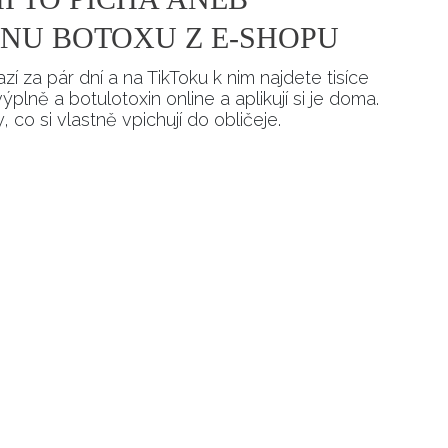
NU BOTOXU Z E-SHOPU
í za pár dní a na TikToku k nim najdete tisíce
plně a botulotoxin online a aplikují si je doma.
 co si vlastně vpichují do obličeje.