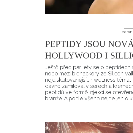
Veron
PEPTIDY JSOU NOVÁ
HOLLYWOOD I SILL
Ještě před pár lety se o peptidech 
nebo mezi biohackery ze Silicon Val
nejdiskutovanějších wellness témat 
dávno zamiloval v sérech a krémech
peptidů ve formě injekcí se otevřeně 
branže. A podle všeho nejde jen o k