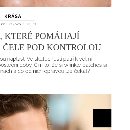
Přihlášením k newsletteru souhlasíte s
Obcho
společnosti BurdaMedia Extra s.r.o.
a potv
KRÁSA
Zásadami ochrany soukromí
- BurdaMedia E
ika Čížková
/
Sdílet
pracovat zejména k organizaci a vyhodnocení 
, KTERÉ POMÁHAJÍ
Chcete navíc dostávat i další zajímavé a exkluz
Pokud souhlasíte se zpracováním údajů k tom
 ČELE POD KONTROLOU
soukromí BurdaMedia Extra s.r.o.
, zaškrtnět
u náplast. Ve skutečnosti patří k velmi
lední doby. Čím to, že si wrinkle patches si
inách a co od nich opravdu lze čekat?