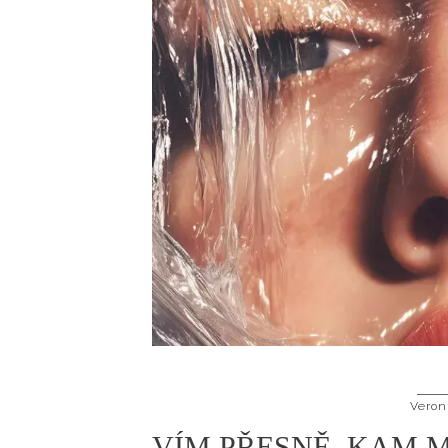
Veron
VÍM PŘESNĚ, KAM M