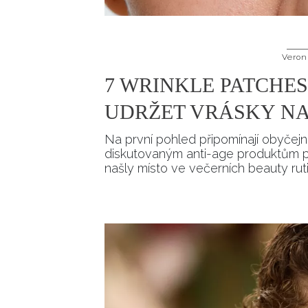
Veron
7 WRINKLE PATCHES
UDRŽET VRÁSKY NA
Na první pohled připomínají obyčejno
diskutovaným anti-age produktům pos
našly místo ve večerních beauty rut