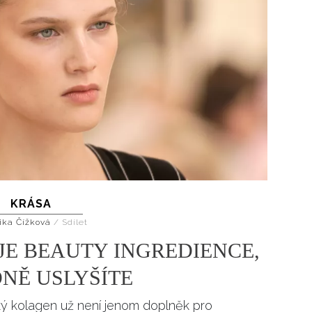
KRÁSA
ika Čížková
/
Sdílet
E BEAUTY INGREDIENCE,
NĚ USLYŠÍTE
řský kolagen už není jenom doplněk pro