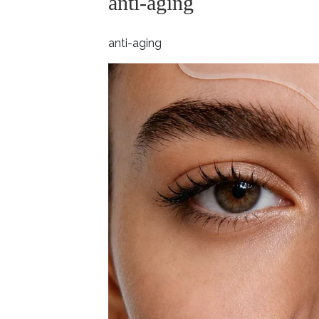
anti-aging
ELLE BEAUTY LOUNGE
L
S
anti-aging
V
S
S
ELLE DECORATION
H
INFORMACE
REDAKCE