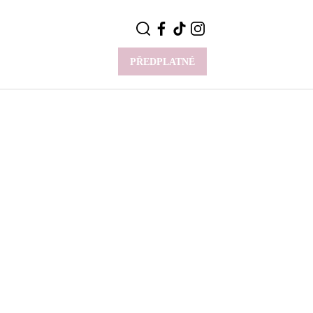
PŘEDPLATNÉ
VÍCE
Y
CELEBRITY
Novinky
Styl slavných
Rozhovory
ie