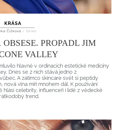
KRÁSA
ika Čížková
/
Sdílet
 OBSESE. PROPADL JIM
ICONE VALLEY
mluvilo hlavně v ordinacích estetické medicíny
ley. Dnes se z nich stává jedno z
vůbec. A zatímco skincare svět si peptidy
, nová vlna míří mnohem dál. K používání
hlásí celebrity, influenceři i lidé z vědecké
rátkodobý trend.