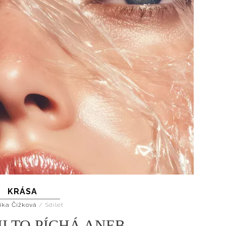
KRÁSA
ika Čížková
/
Sdílet
I TO PÍCHÁ ANEB