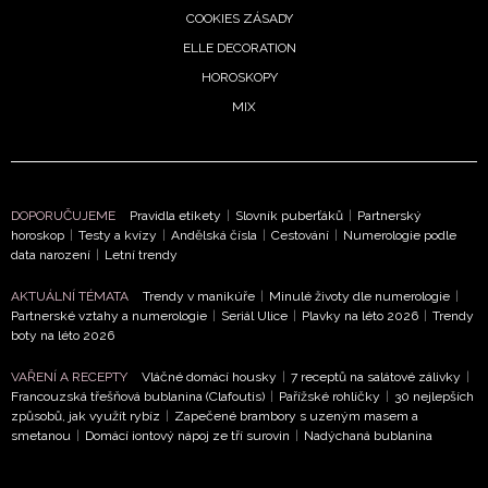
COOKIES ZÁSADY
ELLE DECORATION
HOROSKOPY
MIX
DOPORUČUJEME
Pravidla etikety
|
Slovník puberťáků
|
Partnerský
horoskop
|
Testy a kvízy
|
Andělská čísla
|
Cestování
|
Numerologie podle
data narození
|
Letní trendy
AKTUÁLNÍ TÉMATA
Trendy v manikúře
|
Minulé životy dle numerologie
|
Partnerské vztahy a numerologie
|
Seriál Ulice
|
Plavky na léto 2026
|
Trendy
boty na léto 2026
VAŘENÍ A RECEPTY
Vláčné domácí housky
|
7 receptů na salátové zálivky
|
Francouzská třešňová bublanina (Clafoutis)
|
Pařížské rohlíčky
|
30 nejlepších
způsobů, jak využít rybíz
|
Zapečené brambory s uzeným masem a
smetanou
|
Domácí iontový nápoj ze tří surovin
|
Nadýchaná bublanina