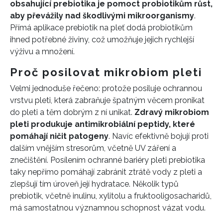
obsahující prebiotika je pomoct probiotikům růst,
aby převážily nad škodlivými mikroorganismy
.
Přímá aplikace prebiotik na pleť dodá probiotikům
ihned potřebné živiny, což umožňuje jejich rychlejší
výživu a množení.
Proč posilovat mikrobiom pleti
Velmi jednoduše řečeno: protože posiluje ochrannou
vrstvu pleti, která zabraňuje špatným věcem pronikat
do pleti a těm dobrým z ní unikat.
Zdravý mikrobiom
pleti produkuje antimikrobiální peptidy, které
pomáhají ničit patogeny
. Navíc efektivně bojují proti
dalším vnějším stresorům, včetně UV záření a
znečištění. Posílením ochranné bariéry pleti prebiotika
taky nepřímo pomáhají zabránit ztrátě vody z pleti a
zlepšují tím úroveň její hydratace. Několik typů
prebiotik, včetně inulinu, xylitolu a fruktooligosacharidů,
má samostatnou významnou schopnost vázat vodu.