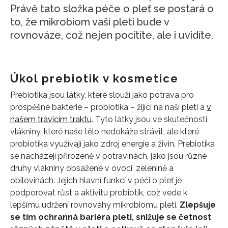
Právě tato složka péče o pleť se postará o
to, že mikrobiom vaší pleti bude v
rovnováze, což nejen pocítíte, ale i uvidíte.
Úkol prebiotik v kosmetice
Prebiotika jsou látky, které slouží jako potrava pro
prospěšné bakterie – probiotika – žijící na naší pleti a
v
našem trávicím traktu
. Tyto látky jsou ve skutečnosti
vlákniny, které naše tělo nedokáže strávit, ale které
probiotika využívají jako zdroj energie a živin. Prebiotika
se nacházejí přirozeně v potravinách, jako jsou různé
druhy vlákniny obsažené v ovoci, zelenině a
obilovinách. Jejich hlavní funkcí v péči o pleť je
podporovat růst a aktivitu probiotik, což vede k
lepšímu udržení rovnováhy mikrobiomu pleti.
Zlepšuje
se tím ochranná bariéra pleti, snižuje se četnost