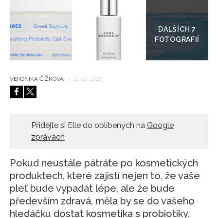
Přejít
do
HOME
galerie
VERONIKA ČÍŽKOVÁ
/
11. 02. 2025
Přidejte si Elle do oblíbených na
Google
zprávách
Pokud neustále pátráte po kosmetických
produktech, které zajistí nejen to, že vaše
pleť bude vypadat lépe, ale že bude
především zdravá, měla by se do vašeho
hledáčku dostat kosmetika s probiotiky.