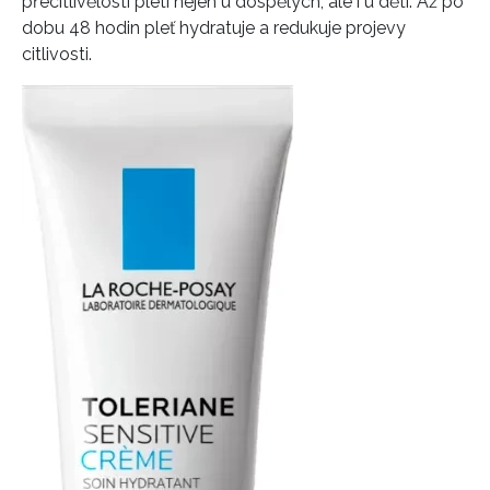
přecitlivělosti pleti nejen u dospělých, ale i u dětí. Až po
dobu 48 hodin pleť hydratuje a redukuje projevy
citlivosti.