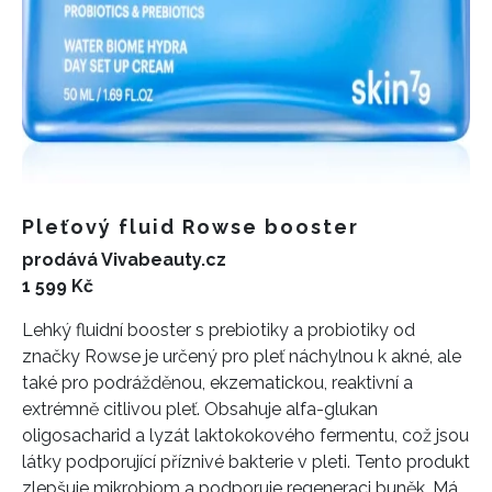
Pleťový fluid Rowse booster
prodává Vivabeauty.cz
1 599 Kč
Lehký fluidní booster s prebiotiky a probiotiky od
značky Rowse je určený pro pleť náchylnou k akné, ale
také pro podrážděnou, ekzematickou, reaktivní a
extrémně citlivou pleť. Obsahuje alfa-glukan
oligosacharid a lyzát laktokokového fermentu, což jsou
látky podporující příznivé bakterie v pleti. Tento produkt
zlepšuje mikrobiom a podporuje regeneraci buněk. Má