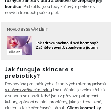
různých zánětů v pleti a celkově se zlepšuje její
kondice
. Prebiotika jsou tedy klíčovým prvkem v
nových trendech péče o pleť.
MOHLO BY SE VÁM LÍBIT
Jak zdravě hacknout své hormony?
Začněte zevnitř, spánkem a jídlem
elle.cz
Jak funguje skincare s
prebiotiky?
Rovnováha prospěšných a škodlivých mikroorganismů
v našem zažívacím traktu
i na naší pleti je velmi křehká
a snadno se naruší. Když jsou v převaze patogenní
kultury, způsobí na pleti problémy, jako je třeba akné,
ekzém a také předčasné stárnutí.
Cílem kosmetiky