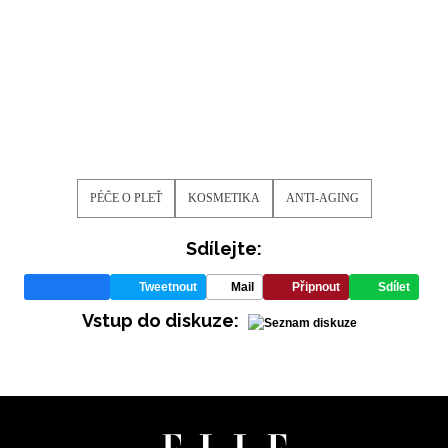
PÉČE O PLEŤ
KOSMETIKA
ANTI-AGING
Sdílejte:
Tweetnout
Mail
Připnout
Sdílet
Vstup do diskuze: