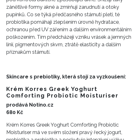
zánětlivé formy akné a zmírňují zarudnutí a otoky
pupínků. Co se týká předčasného stárnutí pleti, té
probiotika pomáhají zlepšením úrovně hydratace,
ochranou před UV zářením a dalším environmentálním
poškozením. Tím předcházejí vzniku vrásek a jemných
linií, pigmentových skvrn, ztrátě elasticity a dalším
příznakům stárnutí.
Skincare s prebiotiky, která stojí za vyzkoušení:
Krém Korres Greek Yoghurt
Comforting Probiotic Moisturiser
prodává Notino.cz
680 Kč
Krém Korres Greek Yoghurt Comforting Probiotic
Moisturiser má ve svém složení pravý řecký jogurt,
probiotika a prebiotika a poskytuje intenzivní výživu