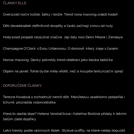
ČLÁNKY ELLE
Oversized noční košile, šátky i brože. Trend nona maxxing ovládl Kodaň
Děti devadesátek definitivně dospěly a často začínají znovu od nuly
Hollywood propadl neslušné značce. Její šaty nosí Demi Moore i Zendaya
Champagne O'Clock s Evou Urbanovou: O domově, který zraje s časem
Nonna-maxxing: Dánky potvrdily trend oblékání jako italská babička
Objem na povel: Tohle byste měla vědět, než si koupíte texturizační sprej!
DOPORUČENÉ ČLÁNKY
Terezie Kovalová o rozhodnutí nemít děti: Manželovu vasektomii podpořila i
tchyně, prozradila violoncellistka
Která to sladila lépe? Helena Vondráčková i Kateřina Brožová přidaly k letním
šatům zlaté doplňky
Letní trendy podle vášnivých Italek. Stylové outfity, na které nedají dopustit,