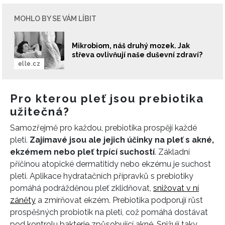
MOHLO BY SE VÁM LÍBIT
Mikrobiom, náš druhý mozek. Jak
střeva ovlivňují naše duševní zdraví?
elle.cz
Pro kterou pleť jsou prebiotika
užitečná?
Samozřejmě pro každou, prebiotika prospějí každé
pleti.
Zajímavé jsou ale jejich účinky na pleť s akné,
ekzémem nebo pleť trpící suchostí
. Základní
příčinou atopické dermatitidy nebo ekzému je suchost
pleti. Aplikace hydratačních přípravků s prebiotiky
pomáhá podrážděnou pleť zklidňovat,
snižovat v ní
záněty
a zmírňovat ekzém. Prebiotika podporují růst
prospěšných probiotik na pleti, což pomáhá dostávat
pod kontrolu bakterie způsobující akné. Snižují taky