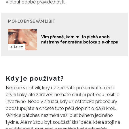
v dlouhodobé pravidelnosti.
MOHLO BY SE VÁM LÍBIT
Vím přesně, kam mi to píchá aneb
nástrahy fenoménu botoxu z e-shopu
elle.cz
Kdy je používat?
Nejlépe ve chvíli, kdy už začínáte pozorovat na čele
první linky, ale zároveň nemáte chuť či potřebu řešit je
INFORMACE
invazivně. Nebo v situaci, kdy už estetické procedury
podstupujete a chcete tuto péči doplnit o další krok.
REDAKCE
Wrinkle patches nezmění vaši pleť během jediného
týdne. Ale můžou být součástí širší péče, která stojí na