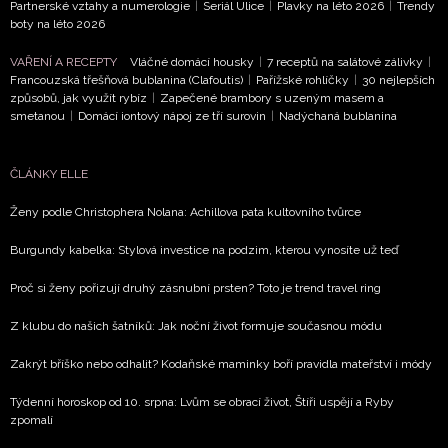
Partnerské vztahy a numerologie
|
Seriál Ulice
|
Plavky na léto 2026
|
Trendy
boty na léto 2026
VAŘENÍ A RECEPTY
Vláčné domácí housky
|
7 receptů na salátové zálivky
|
Francouzská třešňová bublanina (Clafoutis)
|
Pařížské rohlíčky
|
30 nejlepších
způsobů, jak využít rybíz
|
Zapečené brambory s uzeným masem a
smetanou
|
Domácí iontový nápoj ze tří surovin
|
Nadýchaná bublanina
ČLÁNKY ELLE
Ženy podle Christophera Nolana: Achillova pata kultovního tvůrce
Burgundy kabelka: Stylová investice na podzim, kterou vynosíte už teď
Proč si ženy pořizují druhý zásnubní prsten? Toto je trend travel ring
Z klubu do našich šatníků: Jak noční život formuje současnou módu
Zakrýt bříško nebo odhalit? Kodaňské maminky boří pravidla mateřství i módy
Týdenní horoskop od 10. srpna: Lvům se obrací život, Štíři uspějí a Ryby
zpomalí