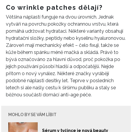
Co wrinkle patches dělají?
Většina náplastí funguje na dvou úrovních. Jednak
vytváří na povrchu pokožky ochrannou vrstvu, která
pomáhá udržovat hydrataci. Některé varianty obsahují
hydratační složky, peptidy nebo kyselinu hyaluronovou.
Zároveň mají mechanický efekt – čelo fixují, takže se
kůže během spánku méně mačká a skládá. Právě to
bývá označováno za hlavní důvod, proč pokožka po
jejich používání působí hladší a odpočatější. Nejde
přitom o nový vynález. Některé značky vyrábějí
podobné náplasti desítky let. Teprve v posledních
letech si ale našly cestu k širšímu publiku a staly se
běžnou součástí domácí anti-age péče.
MOHLO BY SE VÁM LÍBIT
Sérum v tyčince je nová beauty