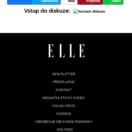
Tweetnout
Mail
Připnout
Sdílet
Vstup do diskuze:
Footer
NEWSLETTER
PŘEDPLATNÉ
menu
KONTAKT
REDAKČNÍ ETICKÝ KODEX
NEWSLETTER
VOLNÁ MÍSTA
INZERCE
ODESLAT
VŠEOBECNÉ OBCHODNÍ PODMÍNKY
RSS FEED
Přihlášením k newsletteru souhlasíte s
Obchodními