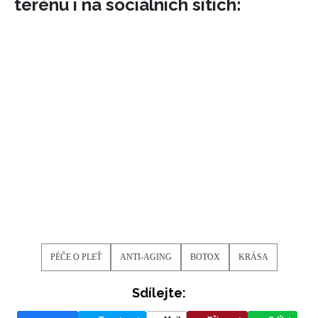
terénu i na sociálních sítích:
PÉČE O PLEŤ
ANTI-AGING
BOTOX
KRÁSA
Sdílejte: