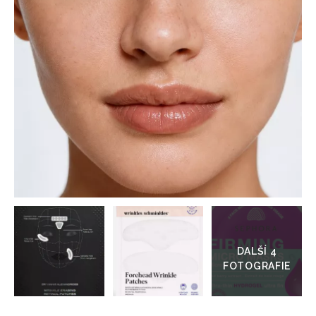
HOME
Přejít
do
galerie