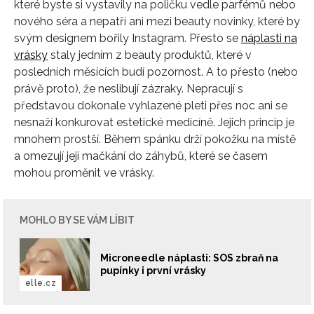
které byste si vystavily na poličku vedle parfémů nebo
nového séra a nepatří ani mezi beauty novinky, které by
svým designem bořily Instagram. Přesto se
náplasti na
vrásky
staly jedním z beauty produktů, které v
posledních měsících budí pozornost. A to přesto (nebo
právě proto), že neslibují zázraky. Nepracují s
představou dokonale vyhlazené pleti přes noc ani se
nesnaží konkurovat estetické medicíně. Jejich princip je
mnohem prostší. Během spánku drží pokožku na místě
a omezují její mačkání do záhybů, které se časem
mohou proměnit ve vrásky.
MOHLO BY SE VÁM LÍBIT
Microneedle náplasti: SOS zbraň na
pupínky i první vrásky
elle.cz