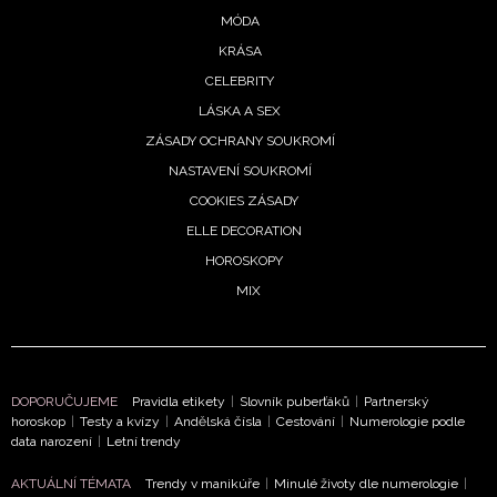
MÓDA
podmínkami společnosti BurdaMedia Extra s.r.o.
a
potvrzujete, že jste se seznámili se
Zásadami
KRÁSA
ochrany soukromí
- BurdaMedia Extra s.r.o. bude s
CELEBRITY
Vašimi údaji pracovat zejména k organizaci a
LÁSKA A SEX
vyhodnocení akce a zasílání novinek.
ZÁSADY OCHRANY SOUKROMÍ
NASTAVENÍ SOUKROMÍ
Chcete navíc dostávat i další zajímavé a exkluzivní
informace od našich partnerů? Pokud souhlasíte se
COOKIES ZÁSADY
zpracováním údajů k tomuto účelu podle
Zásad ochrany
ELLE DECORATION
soukromí BurdaMedia Extra s.r.o.
, zaškrtněte toto pole.
HOROSKOPY
MIX
DOPORUČUJEME
Pravidla etikety
|
Slovník puberťáků
|
Partnerský
horoskop
|
Testy a kvízy
|
Andělská čísla
|
Cestování
|
Numerologie podle
data narození
|
Letní trendy
AKTUÁLNÍ TÉMATA
Trendy v manikúře
|
Minulé životy dle numerologie
|