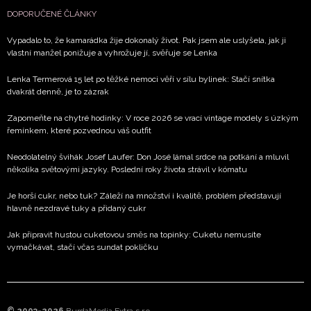
DOPORUČENÉ ČLÁNKY
Vypadalo to, že kamarádka žije dokonalý život. Pak jsem ale uslyšela, jak ji
vlastní manžel ponižuje a vyhrožuje jí, svěřuje se Lenka
Lenka Termerová 15 let po těžké nemoci věří v sílu bylinek: Stačí snítka
dvakrát denně, je to zázrak
Zapomeňte na chytré hodinky: V roce 2026 se vrací vintage modely s úzkým
řemínkem, které pozvednou váš outfit
Neodolatelný švihák Josef Laufer: Don José lámal srdce na potkání a mluvil
několika světovými jazyky. Poslední roky života strávil v kómatu
Je horší cukr, nebo tuk? Záleží na množství i kvalitě, problém představují
hlavně nezdravé tuky a přidaný cukr
Jak připravit hustou cuketovou směs na topinky: Cuketu nemusíte
vymačkávat, stačí včas sundat pokličku
© 2003-2026
BurdaMedia Extra s.r.o.