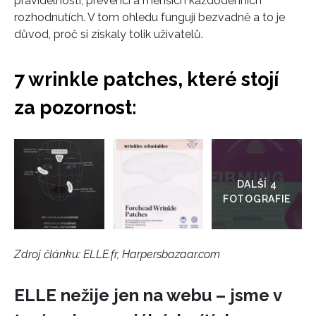
pravidelnosti, prevenci a menších každodenních
rozhodnutích. V tom ohledu fungují bezvadně a to je
důvod, proč si získaly tolik uživatelů.
7 wrinkle patches, které stojí
za pozornost:
Přejít
do
galerie
Zdroj článku:
ELLE.fr, Harpersbazaar.com
ELLE nežije jen na webu – jsme v