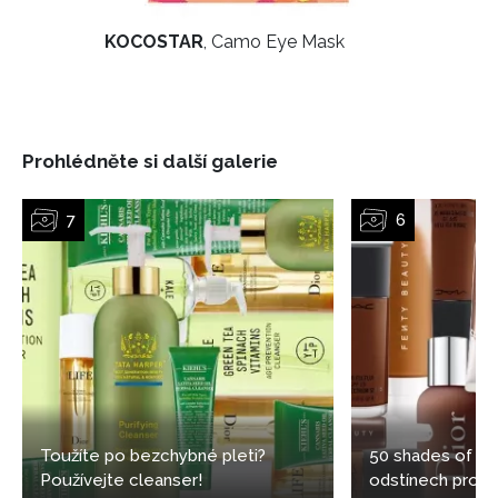
KOCOSTAR
, Camo Eye Mask
INFORMACE
Prohlédněte si další galerie
REDAKCE
Toužíte po bezchybné pleti?
50 shades of bl
Používejte cleanser!
odstínech pro t