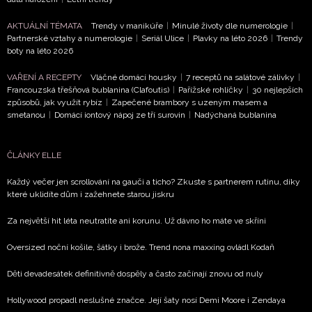
Vašimi údaji pracovat zejména k organizaci a
AKTUÁLNÍ TÉMATA
Trendy v manikúře
|
Minulé životy dle numerologie
|
vyhodnocení akce a zasílání novinek.
Partnerské vztahy a numerologie
|
Seriál Ulice
|
Plavky na léto 2026
|
Trendy
boty na léto 2026
Chcete navíc dostávat i další zajímavé a exkluzivní
informace od našich partnerů? Pokud souhlasíte se
VAŘENÍ A RECEPTY
Vláčné domácí housky
|
7 receptů na salátové zálivky
|
zpracováním údajů k tomuto účelu podle
Zásad ochrany
Francouzská třešňová bublanina (Clafoutis)
|
Pařížské rohlíčky
|
30 nejlepších
soukromí BurdaMedia Extra s.r.o.
, zaškrtněte toto pole.
způsobů, jak využít rybíz
|
Zapečené brambory s uzeným masem a
smetanou
|
Domácí iontový nápoj ze tří surovin
|
Nadýchaná bublanina
ČLÁNKY ELLE
Každý večer jen scrollování na gauči a ticho? Zkuste s partnerem rutinu, díky
které uklidíte dům i zažehnete starou jiskru
Za největší hit léta neutratíte ani korunu. Už dávno ho máte ve skříni
Oversized noční košile, šátky i brože. Trend nona maxxing ovládl Kodaň
Děti devadesátek definitivně dospěly a často začínají znovu od nuly
Hollywood propadl neslušné značce. Její šaty nosí Demi Moore i Zendaya