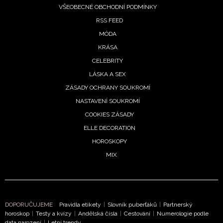
VŠEOBECNÉ OBCHODNÍ PODMÍNKY
RSS FEED
MÓDA
KRÁSA
CELEBRITY
LÁSKA A SEX
ZÁSADY OCHRANY SOUKROMÍ
NASTAVENÍ SOUKROMÍ
COOKIES ZÁSADY
ELLE DECORATION
NEWSLETTER
HOROSKOPY
MIX
ODESLAT
Přihlášením k newsletteru souhlasíte s
Obchodními
podmínkami společnosti BurdaMedia Extra s.r.o.
a
DOPORUČUJEME
Pravidla etikety
|
Slovník puberťáků
|
Partnerský
potvrzujete, že jste se seznámili se
Zásadami
horoskop
|
Testy a kvízy
|
Andělská čísla
|
Cestování
|
Numerologie podle
ochrany soukromí
- BurdaMedia Extra s.r.o. bude s
data narození
|
Letní trendy