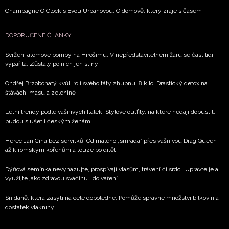
Champagne O'Clock s Evou Urbanovou: O domově, který zraje s časem
DOPORUČENÉ ČLÁNKY
Svržení atomové bomby na Hirošimu: V nepředstavitelném žáru se část lidí
vypařila. Zůstaly po nich jen stíny
Ondřej Brzobohatý kvůli roli svého táty zhubnul 8 kilo: Drastický detox na
šťávách, masu a zelenině
Letní trendy podle vášnivých Italek. Stylové outfity, na které nedají dopustit,
budou slušet i českým ženám
Herec Jan Cina bez servítků: Od malého „smrada” přes vášnivou Drag Queen
až k romským kořenům a touze po dítěti
Dýňová semínka nevyhazujte, prospívají vlasům, trávení či srdci. Upravte je a
využijte jako zdravou svačinu i do vaření
Snídaně, která zasytí na celé dopoledne: Pomůže správné množství bílkovin a
dostatek vlákniny