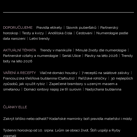
DOPORUČUJEME
Pravidla etikety
|
Slovník puberťáků
|
Partnerský
horoskop
|
Testy a kvízy
|
Andělská čísla
|
Cestování
|
Numerologie podle
data narození
|
Letní trendy
AKTUÁLNÍ TÉMATA
Trendy v manikúře
|
Minulé životy dle numerologie
|
Partnerské vztahy a numerologie
|
Seriál Ulice
|
Plavky na léto 2026
|
Trendy
boty na léto 2026
VAŘENÍ A RECEPTY
Vláčné domácí housky
|
7 receptů na salátové zálivky
|
Francouzská třešňová bublanina (Clafoutis)
|
Pařížské rohlíčky
|
30 nejlepších
způsobů, jak využít rybíz
|
Zapečené brambory s uzeným masem a
smetanou
|
Domácí iontový nápoj ze tří surovin
|
Nadýchaná bublanina
ČLÁNKY ELLE
Zakrýt bříško nebo odhalit? Kodaňské maminky boří pravidla mateřství i módy
Týdenní horoskop od 10. srpna: Lvům se obrací život, Štíři uspějí a Ryby
zpomalí