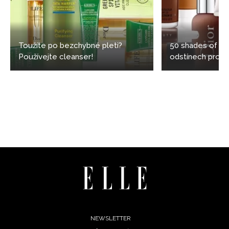
zpracováním údajů k tomuto účelu podle
Zásad ochrany
soukromí BurdaMedia Extra s.r.o.
, zaškrtněte toto pole.
Toužíte po bezchybné pleti?
50 shades of bl
Používejte cleanser!
odstínech pro t
Footer
NEWSLETTER