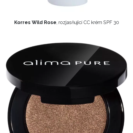
Korres Wild Rose
, rozjasňující CC krém SPF 30