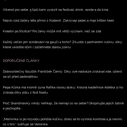
Víkend pro sebe: 5 tipů kam vyrazit na festival, drink, rande a do kina
Nejvíc cool žabky léta přímo z Kodaně. Zakrývají palec a mají kitten heel
Kreatin po třicítce? Pro ženy může mít větší význam, než se zdá
Každý večer jen scrollování na gauči a ticho? Zkuste s partnerem rutinu, díky
které uklidíte dům i zažehnete starou jiskru
DOPORUČENÉ ČLÁNKY
Dobrosrdečný tlouštík František Černý: Díky své nadváze získával role, oženil
se až před padesátkou
Pepa Kůrka má kromě syna Rafíka novou lásku: Krásná kadeřnice Adélka si ho
získala díky jídlu z fast foodu
Proč Skandinávky nikdy neříkají, že nemají co na sebe? Okopírujte jejich šatník
a pochopíte...
„Maminka si po rozvodu pořídila kočku, dnes se to vymklo kontrole a já nevím,
co s tím,“ svěřuje se Veronika