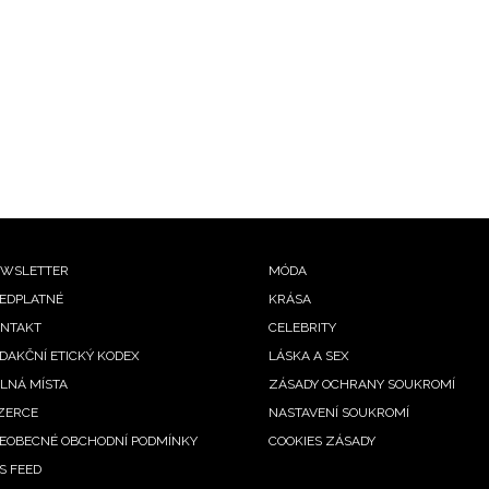
ooter
WSLETTER
MÓDA
EDPLATNÉ
KRÁSA
enu
NTAKT
CELEBRITY
DAKČNÍ ETICKÝ KODEX
LÁSKA A SEX
LNÁ MÍSTA
ZÁSADY OCHRANY SOUKROMÍ
ZERCE
NASTAVENÍ SOUKROMÍ
EOBECNÉ OBCHODNÍ PODMÍNKY
COOKIES ZÁSADY
S FEED