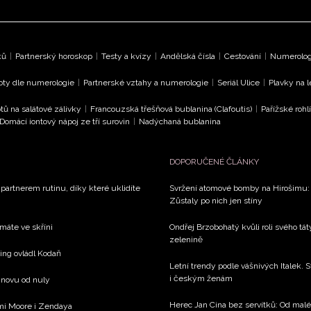
ků
|
Partnerský horoskop
|
Testy a kvízy
|
Andělská čísla
|
Cestování
|
Numerologi
oty dle numerologie
|
Partnerské vztahy a numerologie
|
Seriál Ulice
|
Plavky na 
tů na salátové zálivky
|
Francouzská třešňová bublanina (Clafoutis)
|
Pařížské rohl
Domácí iontový nápoj ze tří surovin
|
Nadýchaná bublanina
DOPORUČENÉ ČLÁNKY
 partnerem rutinu, díky které uklidíte
Svržení atomové bomby na Hirošimu: V
Zůstaly po nich jen stíny
 máte ve skříni
Ondřej Brzobohatý kvůli roli svého tá
zelenině
xing ovládl Kodaň
Letní trendy podle vášnivých Italek. S
i českým ženám
 znovu od nuly
Herec Jan Cina bez servítků: Od mal
emi Moore i Zendaya