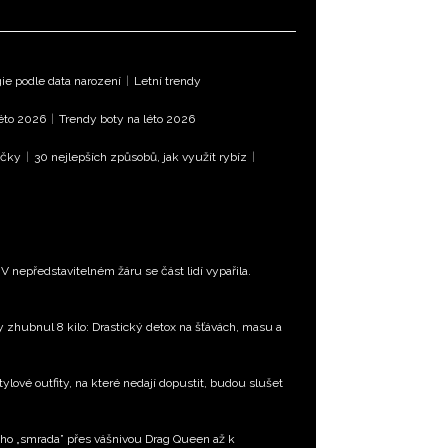
e podle data narození
|
Letní trendy
léto 2026
|
Trendy boty na léto 2026
íčky
|
30 nejlepších způsobů, jak využít rybíz
|
 nepředstavitelném žáru se část lidí vypařila.
ty zhubnul 8 kilo: Drastický detox na šťávách, masu a
tylové outfity, na které nedají dopustit, budou slušet
ého „smrada” přes vášnivou Drag Queen až k