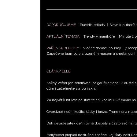
DOPORUČUJEME
Pravidla etikety
|
Slovník puberťá
AKTUÁLNÍ TÉMATA
Trendy v manikúře
|
Minulé živ
VAŘENÍ A RECEPTY
Vláčné domácí housky
|
7 recep
Zapečené brambory s uzeným masem a smetanou
|
ČLÁNKY ELLE
Každý večer jen scrollování na gauči a ticho? Zkuste s
dům i zažehnete starou jiskru
Za největší hit léta neutratíte ani korunu. Už dávno ho
Oversized noční košile, šátky i brože. Trend nona max
Děti devadesátek definitivně dospěly a často začínají
Hollywood propadl neslušné značce. Její šaty nosí D