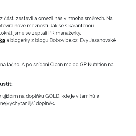
 z části zastavil a omezil nás v mnoha směrech. Na
evírá nové možnosti. Jak se s karanténou
ntokrát jsme se zeptali PR manažerky,
ka
a blogerky z blogu Bobovibe.cz, Evy Jasanovské.
 na lačno. A po snídani Clean me od GP Nutrition na
stit:
 ujíždím na doplňku GOLD, kde je vitamínů a
 nejvychytanější doplněk.