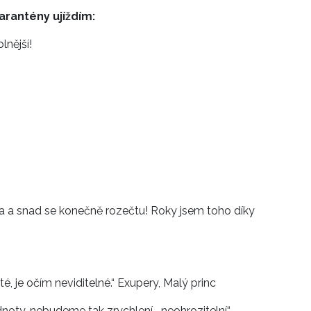
arantény ujíždím:
lnější!
a a snad se konečně rozečtu! Roky jsem toho díky
é, je očím neviditelné.“ Exupery, Malý princ
oty, nebudeme tak zrychlení, „neohrozitelní“.