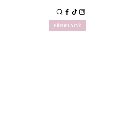
PŘEDPLATNÉ
VÍCE
Y
CELEBRITY
Novinky
Styl slavných
Rozhovory
ie