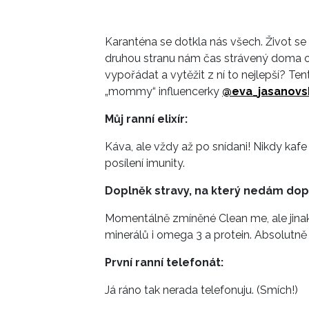
Karanténa se dotkla nás všech. Život se
druhou stranu nám čas strávený doma ot
vypořádat a vytěžit z ní to nejlepší? Te
„mommy“ influencerky
@eva_jasanovs
Můj ranní elixír:
Káva, ale vždy až po snídani! Nikdy kafe
posílení imunity.
Doplněk stravy, na který nedám dopu
Momentálně zmíněné Clean me, ale jinak
minerálů i omega 3 a protein. Absolutně
První ranní telefonát:
Já ráno tak nerada telefonuju. (Smích!)