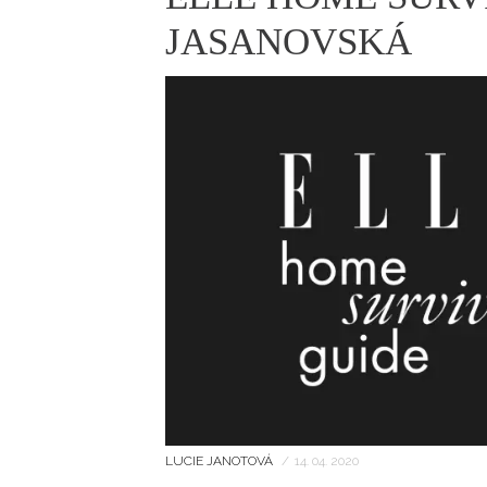
ELLE BEAUTY LOUNGE
L
JASANOVSKÁ
S
V
S
S
ELLE DECORATION
H
INFORMACE
REDAKCE
LUCIE JANOTOVÁ
/
14. 04. 2020