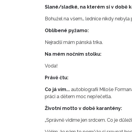
Slané/sladké, na kterém si v době k
Bohužel na všem… lednice nikdy nebyla p
Oblíbené pyžamo:
Nejradši mám pánská trika.
Na mém nočním stolku:
Voda!
Právě čtu:
Co já vím...
autobiografii Miloše Forman
práci a dětem moc nepřečetla.
Životní motto v době karantény:
„Správně vidíme jen srdcem. Co je důležit
Věřím, že nám to pomůže si srovnat hodn