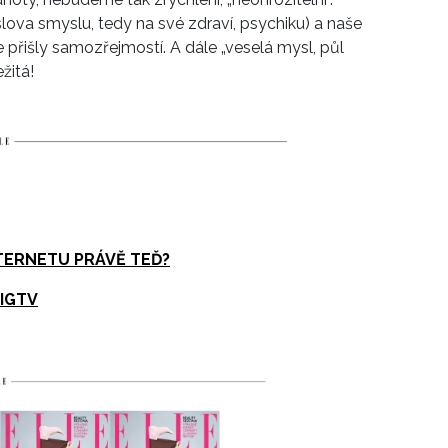
ova smyslu, tedy na své zdraví, psychiku) a naše
e přišly samozřejmostí. A dále „veselá mysl, půl
žitá!
NTERNETU PRÁVĚ TEĎ?
 IGTV