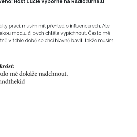
vého: Host Lucie Výborné na Radiožurnálu
 i díky práci, musím mít přehled o influencerech. Ale
jakou modlu či bych chtěla vypíchnout. Často mě
astně v téhle době se chci hlavně bavit, takže musím