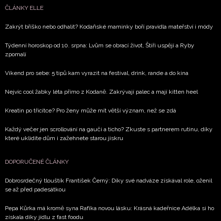
ČLÁNKY ELLE
Zakrýt bříško nebo odhalit? Kodaňské maminky boří pravidla mateřství i módy
Týdenní horoskop od 10. srpna: Lvům se obrací život, Štíři uspějí a Ryby
zpomalí
Víkend pro sebe: 5 tipů kam vyrazit na festival, drink, rande a do kina
Nejvíc cool žabky léta přímo z Kodaně. Zakrývají palec a mají kitten heel
Kreatin po třicítce? Pro ženy může mít větší význam, než se zdá
Každý večer jen scrollování na gauči a ticho? Zkuste s partnerem rutinu, díky
které uklidíte dům i zažehnete starou jiskru
DOPORUČENÉ ČLÁNKY
Dobrosrdečný tlouštík František Černý: Díky své nadváze získával role, oženil
se až před padesátkou
Pepa Kůrka má kromě syna Rafíka novou lásku: Krásná kadeřnice Adélka si ho
získala díky jídlu z fast foodu