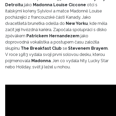
Detroitu
jako
Madonna Louise Ciccone
otci s
italskými kořeny Sylviovi a matce Madonně Louise
pocházející z francouzské části Kanady. Jako
dvacetiletá brunetka odešla do
New Yorku
, kde měla
začít její hvězdná kariéra. Započala spolupráci s disko
zpěvákem
Patrickem Hernandezem
jako
doprovodná vokalistka a postupem času založila
skupinu
The Breakfast Club
se
Stevenem Brayem
.
V roce 1983 vydala svoji první solovou desku, kterou
pojmenovala
Madonna
. Jen co vydala hity Lucky Star
nebo Holiday, svět jí ležel u nohou.