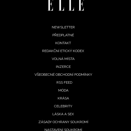
Footer
NEWSLETTER
PŘEDPLATNÉ
menu
KONTAKT
REDAKČNÍ ETICKÝ KODEX
VOLNÁ MÍSTA
INZERCE
VŠEOBECNÉ OBCHODNÍ PODMÍNKY
NEWSLETTER
RSS FEED
MÓDA
KRÁSA
CELEBRITY
Přihlášením k newsletteru souhlasíte s
Obchodními pod
LÁSKA A SEX
společnosti BurdaMedia Extra s.r.o.
a potvrzujete, že j
ZÁSADY OCHRANY SOUKROMÍ
se
Zásadami ochrany soukromí
- BurdaMedia Extra s.r.
NASTAVENÍ SOUKROMÍ