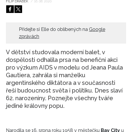
FILIP DRÁBEK
/
16. 08. 2020
HOME
Přidejte si Elle do oblíbených na
Google
zprávách
V dětství studovala moderní balet, v
dospělosti odhalila prsa na benefiční akci
pro výzkum AIDS v modelu od Jeana Paula
Gautiera, zahrála si manželku
argentinského diktátora a v současnosti
řeší budoucnost světa i politiku. Dnes slaví
62. narozeniny. Poznejte všechny tváře
jediné královny popu.
Narodila se 16. srpna roku 1958 v městečku
Bay City
u