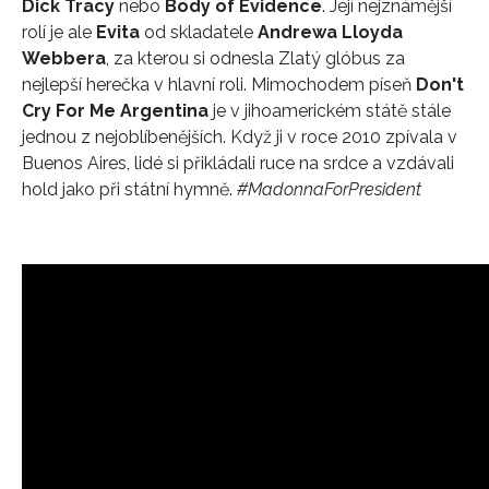
Dick Tracy
nebo
Body of Evidence
. Její nejznámější
rolí je ale
Evita
od skladatele
Andrewa Lloyda
Webbera
, za kterou si odnesla Zlatý glóbus za
nejlepší herečka v hlavní roli. Mimochodem píseň
Don't
Cry For Me Argentina
je v jihoamerickém státě stále
jednou z nejoblíbenějších. Když ji v roce 2010 zpívala v
Buenos Aires, lidé si přikládali ruce na srdce a vzdávali
hold jako při státní hymně.
#MadonnaForPresident