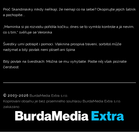
Proč Skandinávky nikdy neříkají, že nemají co na sebe? Okopírujte jejich šatník
a pochopíte...
„Maminka si po rozvodu pořídila kočku, dnes se to vymklo kontrole a já nevím,
co s tím,“ svěřuje se Veronika
Švestky umí potrápit i pomoci. Vláknina prospívá trávení, sorbitol může
nadýmat a bílý povlak není plíseň ani špína
Bílý povlak na švestkách: Možná se mu vyhýbáte. Podle něj však poznáte
čerstvost
© 2003-2026
BurdaMedia Extra s.r.o.
Kopírování obsahu je bez písemného souhlasu BurdaMedia Extra s.r.o.
zakázáno