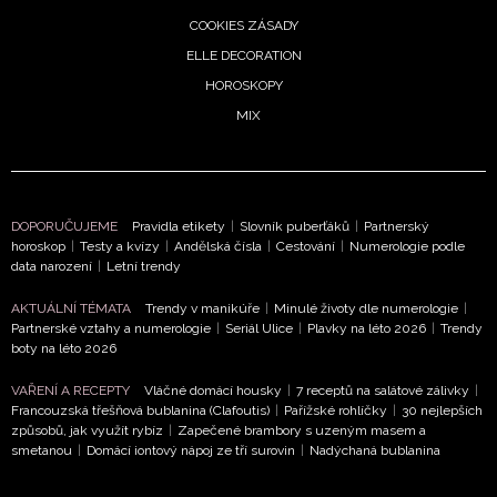
údaji pracovat zejména k organizaci a vyhodnocení akce a 
novinek.
COOKIES ZÁSADY
ELLE DECORATION
Chcete navíc dostávat i další zajímavé a exkluzivní informace
HOROSKOPY
partnerů? Pokud souhlasíte se zpracováním údajů k tomuto ú
Zásad ochrany soukromí BurdaMedia Extra s.r.o.
, zaškrtn
MIX
DOPORUČUJEME
Pravidla etikety
|
Slovník puberťáků
|
Partnerský
horoskop
|
Testy a kvízy
|
Andělská čísla
|
Cestování
|
Numerologie podle
data narození
|
Letní trendy
AKTUÁLNÍ TÉMATA
Trendy v manikúře
|
Minulé životy dle numerologie
|
Partnerské vztahy a numerologie
|
Seriál Ulice
|
Plavky na léto 2026
|
Trendy
boty na léto 2026
VAŘENÍ A RECEPTY
Vláčné domácí housky
|
7 receptů na salátové zálivky
|
Francouzská třešňová bublanina (Clafoutis)
|
Pařížské rohlíčky
|
30 nejlepších
způsobů, jak využít rybíz
|
Zapečené brambory s uzeným masem a
smetanou
|
Domácí iontový nápoj ze tří surovin
|
Nadýchaná bublanina