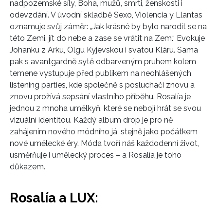
nadpozemské síly, Boha, mužů, smrti, ženskosti i
odevzdání. V úvodní skladbě Sexo, Violencia y Llantas
oznamuje svůj záměr: „Jak krásné by bylo narodit se na
této Zemi, jít do nebe a zase se vrátit na Zem.“ Evokuje
Johanku z Arku, Olgu Kyjevskou i svatou Kláru. Sama
pak s avantgardně sytě odbarveným pruhem kolem
temene vystupuje před publikem na neohlášených
listening parties, kde společně s posluchači znovu a
znovu prožívá sepsání vlastního příběhu. Rosalía je
jednou z mnoha umělkyň, které se nebojí hrát se svou
vizuální identitou. Každý album drop je pro ně
zahájením nového módního já, stejně jako počátkem
nové umělecké éry. Móda tvoří náš každodenní život,
usměrňuje i umělecký proces – a Rosalía je toho
důkazem.
Rosalía a LUX: