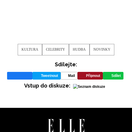
KULTURA
CELEBRITY
HUDBA
NOVINKY
NEWSLETTER
Sdílejte:
ODESLAT
Tweetnout
Mail
Připnout
Sdílet
Vstup do diskuze:
Přihlášením k newsletteru souhlasíte s
Obchodními
podmínkami společnosti BurdaMedia Extra s.r.o.
a
potvrzujete, že jste se seznámili se
Zásadami
ochrany soukromí
- BurdaMedia Extra s.r.o. bude s
Vašimi údaji pracovat zejména k organizaci a
vyhodnocení akce a zasílání novinek.