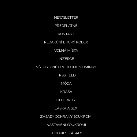
Chcete navíc dostávat i další zajímavé a exkluzivní
informace od našich partnerů? Pokud souhlasíte se
Footer
zpracováním údajů k tomuto účelu podle
Zásad ochrany
NEWSLETTER
soukromí BurdaMedia Extra s.r.o.
, zaškrtněte toto pole.
PŘEDPLATNÉ
menu
KONTAKT
REDAKČNÍ ETICKÝ KODEX
VOLNÁ MÍSTA
INZERCE
VŠEOBECNÉ OBCHODNÍ PODMÍNKY
RSS FEED
MÓDA
KRÁSA
CELEBRITY
LÁSKA A SEX
ZÁSADY OCHRANY SOUKROMÍ
NASTAVENÍ SOUKROMÍ
COOKIES ZÁSADY