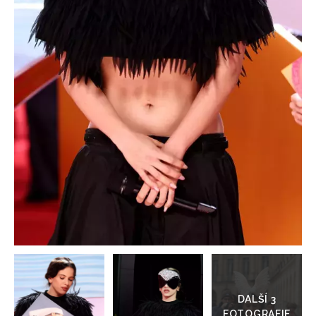
HOME
Přejít
do
galerie