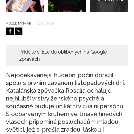
ADELE MHAINI
/
27. 11. 2025
Přidejte si Elle do oblíbených na
Google
zprávách
Nejočekávanější hudební počin dorazil
spolu s prvním závanem listopadových dní.
Katalánská zpěvačka Rosalía odhaluje
nejhlubší vrstvy ženského psyché a
současně buduje unikátní vizuální persónu.
S odbarveným kruhem ve tmavě hnědých
vlasech připomíná posluchačům mladou
světici, jež si prošla zradou, láskou i