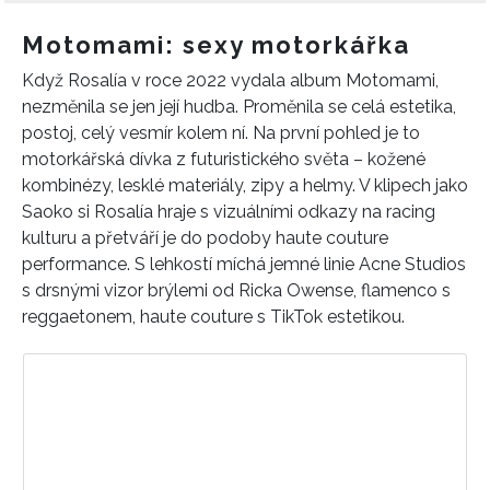
Motomami: sexy motorkářka
Když Rosalía v roce 2022 vydala album Motomami,
nezměnila se jen její hudba. Proměnila se celá estetika,
postoj, celý vesmír kolem ní. Na první pohled je to
motorkářská dívka z futuristického světa – kožené
kombinézy, lesklé materiály, zipy a helmy. V klipech jako
Saoko si Rosalía hraje s vizuálními odkazy na racing
kulturu a přetváří je do podoby haute couture
performance. S lehkostí míchá jemné linie Acne Studios
s drsnými vizor brýlemi od Ricka Owen­se, flamenco s
reggaetonem, haute couture s TikTok estetikou.