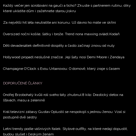
Každý večer jen scrollování na gauči a ticho? Zkuste s partnerem rutinu, díky
které uklidíte dům i zažehnete starou jiskru
Za největší hit léta neutratíte ani korunu. Už dávno ho máte ve skříni
Oversized noční košile, šátky i brože. Trend nona maxxing ovládl Kodaň
Děti devadesátek definitivně dospěly a často začínají znovu od nuly
Hollywood propadl neslušné značce. Její šaty nosí Demi Moore i Zendaya
Champagne O'Clock s Evou Urbanovou: O domově, který zraje s časem
DOPORUČENÉ ČLÁNKY
Ondřej Brzobohatý kvůli roli svého táty zhubnul 8 kilo: Drastický detox na
šťávách, masu a zelenině
Král televizní zábavy Gustav Oplustil se nespokojil s jednou ženou: Vzal si
postupně dvě sestry
Letní trendy podle vášnivých Italek. Stylové outfity, na které nedají dopustit,
budou slušet i českým ženám