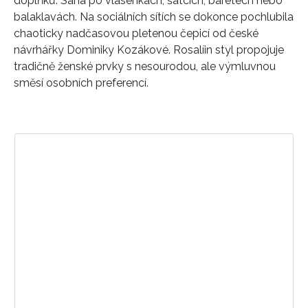
doplňků. Sahá po vlásenkách, šátcích, baretech nebo
balaklavách. Na sociálních sítích se dokonce pochlubila
chaoticky nadčasovou pletenou čepicí od české
návrhářky Dominiky Kozákové. Rosalíin styl propojuje
tradičně ženské prvky s nesourodou, ale výmluvnou
směsí osobních preferencí.