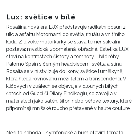
Lux: světice v bílé
Rosalíina nová éra LUX představuje radikální posun z
ulic a asfaltu Motomami do světla, rituálu a vnitřního
klidu. Z divoké motorkářky se stává téměř sakrální
postava: mystická, zpomalená, obřadná. Estetika LUX
staví na kontrastech čistoty a temnoty – bílé róby
Palomo Spain s černým headpiecem, světla a stínu.
Rosalía se v ní stylizuje do ikony, světice i umělkyně,
která hledá rovnováhu mezi tělem a transcendencí. V
klíčových vizuálech se objevuje v dlouhých bílých
šatech od Gucci či Dilary Findikoglu, se závoji a v
materiálech jako satén, šifon nebo péřové textury, které
připomínají mnišské roucho přetavené v haute couture.
Není to náhoda – symfonické album otevírá témata