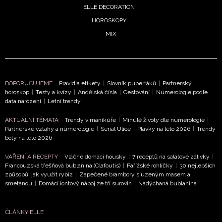
ELLE DECORATION
HOROSKOPY
MIX
DOPORUČUJEME
Pravidla etikety
|
Slovník puberťáků
|
Partnerský
horoskop
|
Testy a kvízy
|
Andělská čísla
|
Cestování
|
Numerologie podle
data narození
|
Letní trendy
AKTUÁLNÍ TÉMATA
Trendy v manikúře
|
Minulé životy dle numerologie
|
Partnerské vztahy a numerologie
|
Seriál Ulice
|
Plavky na léto 2026
|
Trendy
boty na léto 2026
VAŘENÍ A RECEPTY
Vláčné domácí housky
|
7 receptů na salátové zálivky
|
Francouzská třešňová bublanina (Clafoutis)
|
Pařížské rohlíčky
|
30 nejlepších
způsobů, jak využít rybíz
|
Zapečené brambory s uzeným masem a
smetanou
|
Domácí iontový nápoj ze tří surovin
|
Nadýchaná bublanina
ČLÁNKY ELLE