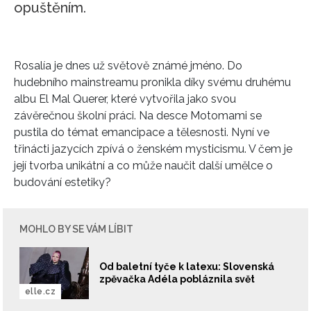
opuštěním.
Rosalía je dnes už světově známé jméno. Do
hudebního mainstreamu pronikla díky svému druhému
albu El Mal Querer, které vytvořila jako svou
závěrečnou školní práci. Na desce Motomami se
pustila do témat emancipace a tělesnosti. Nyní ve
třinácti jazycích zpívá o ženském mysticismu. V čem je
její tvorba unikátní a co může naučit další umělce o
budování estetiky?
MOHLO BY SE VÁM LÍBIT
Od baletní tyče k latexu: Slovenská
zpěvačka Adéla pobláznila svět
elle.cz