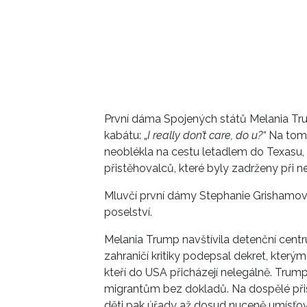
První dáma Spojených států Melania Tr
kabátu: „
I really don’t care, do u?“
Na tom 
neoblékla na cestu letadlem do Texasu, 
přistěhovalců, které byly zadrženy při 
Mluvčí první dámy Stephanie Grishamová
poselství.
Melania Trump navštívila detenční centr
zahraničí kritiky podepsal dekret, který
kteří do USA přicházejí nelegálně. Trum
migrantům bez dokladů. Na dospělé přist
děti pak úřady až dosud nuceně umísťova