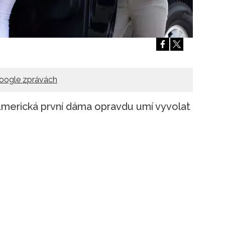
Přihlášením k newsletteru souhlasíte s
Obcho
společnosti BurdaMedia Extra s.r.o.
a potv
Zásadami ochrany soukromí
- BurdaMedia E
pracovat zejména k organizaci a vyhodnocení 
Chcete navíc dostávat i další zajímavé a exkluz
Pokud souhlasíte se zpracováním údajů k tom
oogle zprávách
soukromí BurdaMedia Extra s.r.o.
, zaškrtnět
 Americká první dáma opravdu umí vyvolat