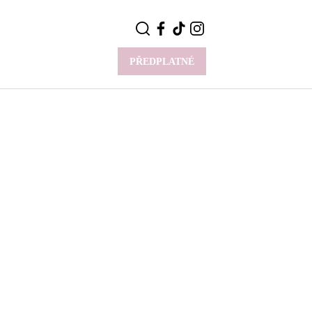
PŘEDPLATNÉ
VÍCE
Y
CELEBRITY
Novinky
Styl slavných
Rozhovory
ie