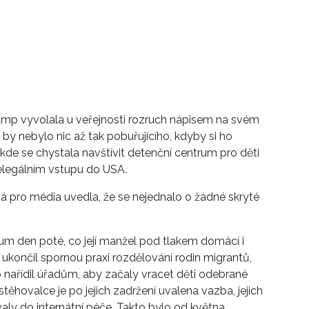
ump vyvolala u veřejnosti rozruch nápisem na svém
by nebylo nic až tak pobuřujícího, kdyby si ho
kde se chystala navštívit detenční centrum pro děti
nelegálním vstupu do USA.
 pro média uvedla, že se nejednalo o žádné skryté
um den poté, co její manžel pod tlakem domácí i
m ukončil spornou praxi rozdělování rodin migrantů,
p nařídil úřadům, aby začaly vracet děti odebrané
ěhovalce je po jejich zadržení uvalena vazba, jejich
ly do internátní péče. Takto bylo od května