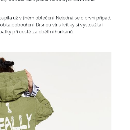
upila už v jiném oblečení. Nejedná se o první případ,
la pobouření. Drsnou vlnu kritiky si vysloužila i
patky při cestě za oběťmi hurikánů.