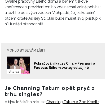
Oválné pracovny Bílého domu a během tiskové
konference s prezidentem ho zde nechal volně pobíhat
a lézt ho po svých zádech. V případě, že je skutečně
otcem dítěte Ashley St. Clair, bude muset svůj přístup k
ní i k dítěti přehodnotit.
MOHLO BY SE VÁM LÍBIT
Pokračování kauzy Chiary Ferragni a
Fedeze: Během svatby volal jiné
elle.cz
Je Channing Tatum opět pryč z
trhu singles?
V říjnu loňského roku se
Channing Tatum a Zoe Kravitz