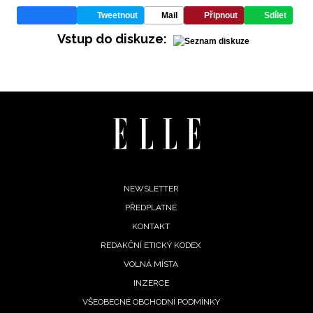
soukromí BurdaMedia Extra s.r.o.
, zaškrtněte toto pole.
Tweetnout
Mail
Připnout
Sdílet
Vstup do diskuze:
Footer
NEWSLETTER
PŘEDPLATNÉ
menu
KONTAKT
REDAKČNÍ ETICKÝ KODEX
VOLNÁ MÍSTA
INZERCE
VŠEOBECNÉ OBCHODNÍ PODMÍNKY