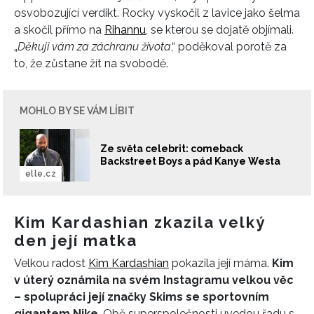
osvobozující verdikt. Rocky vyskočil z lavice jako šelma
a skočil přímo na
Rihannu
, se kterou se dojatě objímali.
„
Děkuji vám za záchranu života
,“ poděkoval porotě za
to, že zůstane žít na svobodě.
MOHLO BY SE VÁM LÍBIT
Ze světa celebrit: comeback
Backstreet Boys a pád Kanye Westa
elle.cz
Kim Kardashian zkazila velký
den její matka
Velkou radost
Kim Kardashian
pokazila její máma.
Kim
v úterý oznámila na svém Instagramu velkou věc
– spolupráci její značky Skims se sportovním
gigantem Nike
. Obě superspolečnosti uvedou řadu s