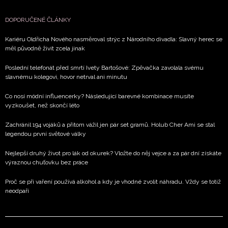
DOPORUČENÉ ČLÁNKY
Kariéru Oldřicha Nového nasměroval strýc z Národního divadla: Slavný herec se
měl původně živit zcela jinak
Poslední telefonát před smrtí Ivety Bartošové: Zpěvačka zavolala svému
slavnému kolegovi, hovor netrval ani minutu
Co nosí módní influencerky? Následující barevné kombinace musíte
vyzkoušet, než skončí léto
Zachránil 194 vojáků a přitom vážil jen pár set gramů. Holub Cher Ami se stal
legendou první světové války
Nejlepší druhý život pro lák od okurek? Vložte do něj vejce a za pár dní získáte
výraznou chuťovku bez práce
Proč se při vaření používá alkohol a kdy je vhodné zvolit náhradu. Vždy se totiž
neodpaří