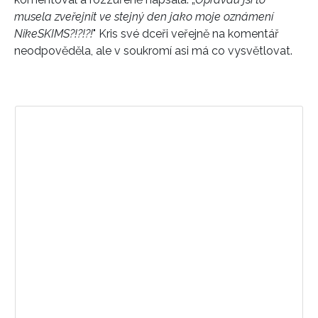
musela zveřejnit ve stejný den jako moje oznámení
NikeSKIMS?!?!?!
" Kris své dceři veřejně na komentář
neodpověděla, ale v soukromí asi má co vysvětlovat.
Zobrazit příspěvek na Instagramu