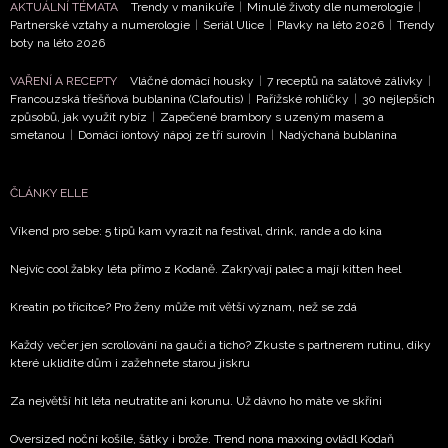
AKTUÁLNÍ TÉMATA
Trendy v manikúře
|
Minulé životy dle numerologie
|
Partnerské vztahy a numerologie
|
Seriál Ulice
|
Plavky na léto 2026
|
Trendy
boty na léto 2026
VAŘENÍ A RECEPTY
Vláčné domácí housky
|
7 receptů na salátové zálivky
|
Francouzská třešňová bublanina (Clafoutis)
|
Pařížské rohlíčky
|
30 nejlepších
způsobů, jak využít rybíz
|
Zapečené brambory s uzeným masem a
smetanou
|
Domácí iontový nápoj ze tří surovin
|
Nadýchaná bublanina
ČLÁNKY ELLE
Víkend pro sebe: 5 tipů kam vyrazit na festival, drink, rande a do kina
Nejvíc cool žabky léta přímo z Kodaně. Zakrývají palec a mají kitten heel
Kreatin po třicítce? Pro ženy může mít větší význam, než se zdá
Každý večer jen scrollování na gauči a ticho? Zkuste s partnerem rutinu, díky
které uklidíte dům i zažehnete starou jiskru
Za největší hit léta neutratíte ani korunu. Už dávno ho máte ve skříni
Oversized noční košile, šátky i brože. Trend nona maxxing ovládl Kodaň