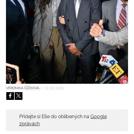
HOME
VERONIKA ČÍŽKOVÁ
/
21. 02. 2025
Přidejte si Elle do oblíbených na
Google
zprávách