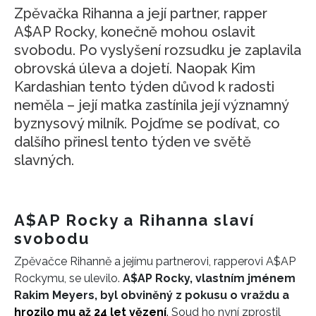
Zpěvačka Rihanna a její partner, rapper
A$AP Rocky, konečně mohou oslavit
svobodu. Po vyslyšení rozsudku je zaplavila
obrovská úleva a dojetí. Naopak Kim
Kardashian tento týden důvod k radosti
neměla – její matka zastínila její významný
byznysový milník. Pojďme se podívat, co
dalšího přinesl tento týden ve světě
slavných.
A$AP Rocky a Rihanna slaví
svobodu
Zpěvačce Rihanně a jejímu partnerovi, rapperovi A$AP
Rockymu, se ulevilo.
A$AP Rocky, vlastním jménem
Rakim Meyers, byl obviněný z pokusu o vraždu a
hrozilo mu až 24 let vězení
.
Soud ho nyní zprostil