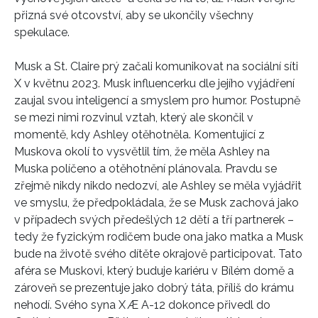
přizná své otcovství, aby se ukončily všechny
spekulace.
Musk a St. Claire prý začali komunikovat na sociální síti
X v květnu 2023. Musk influencerku dle jejího vyjádření
zaujal svou inteligencí a smyslem pro humor. Postupně
se mezi nimi rozvinul vztah, který ale skončil v
momentě, kdy Ashley otěhotněla. Komentující z
Muskova okolí to vysvětlil tím, že měla Ashley na
Muska políčeno a otěhotnění plánovala. Pravdu se
zřejmě nikdy nikdo nedozví, ale Ashley se měla vyjádřit
ve smyslu, že předpokládala, že se Musk zachová jako
v případech svých předešlých 12 dětí a tří partnerek –
tedy že fyzickým rodičem bude ona jako matka a Musk
INFORMACE
bude na životě svého dítěte okrajově participovat. Tato
aféra se Muskovi, který buduje kariéru v Bílém domě a
REDAKCE
zároveň se prezentuje jako dobrý táta, příliš do krámu
nehodí. Svého syna X Æ A-12 dokonce přivedl do