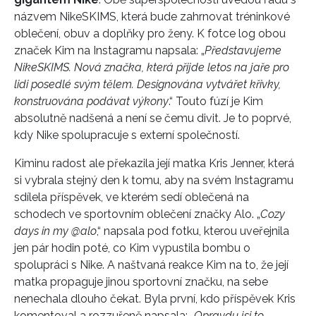
názvem NikeSKIMS, která bude zahrnovat tréninkové
oblečení, obuv a doplňky pro ženy. K fotce log obou
značek Kim na Instagramu napsala: „
Představujeme
NikeSKIMS. Nová značka, která přijde letos na jaře pro
lidi posedlé svým tělem. Designována vytvářet křivky,
konstruována podávat výkony
.“ Touto fúzí je Kim
absolutně nadšená a není se čemu divit. Je to poprvé,
kdy Nike spolupracuje s externí společností.
Kiminu radost ale překazila její matka Kris Jenner, která
si vybrala stejný den k tomu, aby na svém Instagramu
sdílela příspěvek, ve kterém sedí oblečená na
schodech ve sportovním oblečení značky Alo. „
Cozy
days in my @alo
,“ napsala pod fotku, kterou uveřejnila
jen pár hodin poté, co Kim vypustila bombu o
spolupráci s Nike. A naštvaná reakce Kim na to, že její
matka propaguje jinou sportovní značku, na sebe
nenechala dlouho čekat. Byla první, kdo příspěvek Kris
komentoval a rozzuřeně napsala: „
Opravdu jsi to