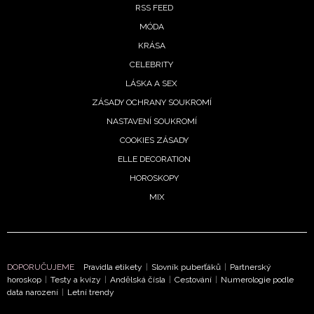
RSS FEED
MÓDA
KRÁSA
CELEBRITY
LÁSKA A SEX
ZÁSADY OCHRANY SOUKROMÍ
NASTAVENÍ SOUKROMÍ
COOKIES ZÁSADY
ELLE DECORATION
HOROSKOPY
MIX
DOPORUČUJEME
Pravidla etikety
|
Slovník puberťáků
|
Partnerský
horoskop
|
Testy a kvízy
|
Andělská čísla
|
Cestování
|
Numerologie podle
data narození
|
Letní trendy