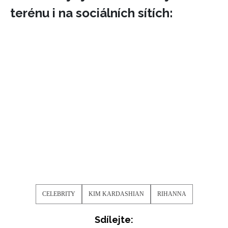
terénu i na sociálních sítích:
NEWSLETTER
ODESLAT
Přihlášením k newsletteru souhlasíte s
Obchodními
podmínkami společnosti BurdaMedia Extra s.r.o.
a
potvrzujete, že jste se seznámili se
Zásadami
ochrany soukromí
- BurdaMedia Extra s.r.o. bude s
Vašimi údaji pracovat zejména k organizaci a
vyhodnocení akce a zasílání novinek.
CELEBRITY
KIM KARDASHIAN
RIHANNA
Chcete navíc dostávat i další zajímavé a exkluzivní
informace od našich partnerů? Pokud souhlasíte se
Sdílejte:
zpracováním údajů k tomuto účelu podle
Zásad ochrany