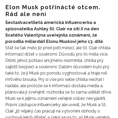
Elon Musk potřinácté otcem.
Rád ale není
Šestadvacetiletá americká influencerka a
spisovatelka Ashley St. Clair na síti
X
na den
Svatého Valentýna uveřejnila oznámení, že
porodila miliardáři Elonu Muskovi jeho 13. dítě
.
Stát se tak mělo již před pěti měsíci, ale St. Clair chtěla
informaci držet v soukromí. Důvodů pro to měla více.
Dítěti, jehož pohlaví ani jméno nezmínila, chtěla prý
zajistit bezpečí a soukromí. Dalším důvodem bylo prý
také to, že ji Musk po porodu vyghostoval a hraje roli
mrtvého brouka. Prý si vše pro sebe chtěla nechat i
nadále, ale protože se k informaci dostala média a
plánovala ji zveřejnit, rozhodla se to sama udělat dříve.
Musk se k jejímu oznámení veřejně vůbec nevyjádřil.
Právní zástupce influencerky ale uvedl, že Musk a St.
Clair „již nějaký čas pracují na vytvoření dohody o
výchově jejich dítěte“ a čeká se na to, až Musk veřejně