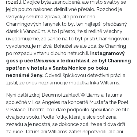
rozešli
. Dvojice byla zasnoubená, ale místo svatby se
jejich pouto nakonec definitivně přeťalo. Rozchod je
vždycky smutná zpráva, ale pro mnoho
Channingových fanynek to byl ten nejlepší předčasný
dárek k Vánocům. A to i přesto, že si reálně všechny
uvědomujeme, že šance na to být příští Channingovou
vyvolenou, je mizivá. Bohužel se ale zdá, že Channing
po rozpadu vztahu dlouho netruchlil.
Instagramový
gossip účet
Deuxmoi
v lednu hlásil, že byl Channing
spatřen v hotelu v Santa Monice po boku
neznámé ženy.
Odvedl špičkovou detektivní práci a
zjistil, že onou neznámou je modelka Inka Williams.
Nyní další zdroj Deuxmoi zahlédl Williams a Tatuma
společně v Los Angeles na koncertě Mustafa the Poet
v Palace Theatre, což dále podpořilo spekulace, že tito
dva jsou spolu. Podle fotky, která je sice pořízena
zezadu a je neostrá, se dokonce zdá, že se ti dva drží
za ruce. Tatum ani Williams zatím nepotvrdili, ale ani