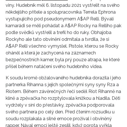
viny. Hudebník měl 6. listopadu 2021 vystřelit na svého
někdejšího přítele a spolupracovníka Terrela Ephrona
vystupujícího pod pseudonymem A$AP Relli. Bývalí
kamarádi se měli pohádat a A$AP Rocky na Relliho pak
podle svědků vystřelil a trefil ho do ruky. Obhajoba
Rockyho ale tato obvinění odmítala a tvrdila, že si
A$AP Relli všechno vymyslel. Pistole, kterou se Rocky
oháněl a která je zachycená na záznamech
bezpečnostních kamer, byla prý pouze atrapa, ke které
přišel během natáčení svého hudebního videa.
K soudu kromě obžalovaného hudebníka dorazila i jeho
partnerka Rihanna s jejich společnými syny syny Rza a
Riotem. Během závěrečných řečí seděl Riot Rihanně na
klíně a zpěvačka ho rozptylovala knížkou a hladila. Děti
vydržely v síni do přestávky, zpěvačka podporovala
svého partnera po celý den. Před čtením rozsudku u
soudu rozplakala a silné emoce prožíval i obviněný
rapper. Nával emocí ještě zesílil, když porota vyřkla