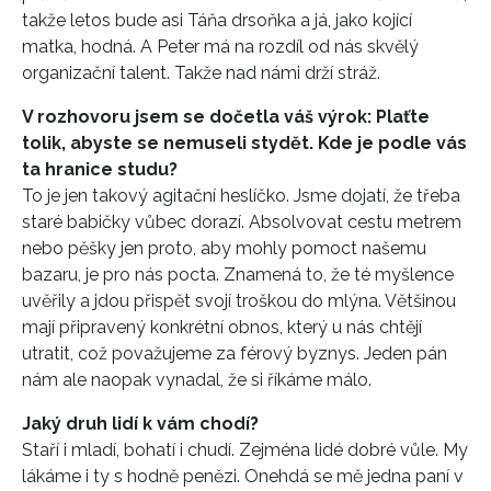
takže letos bude asi Táňa drsoňka a já, jako kojící
matka, hodná. A Peter má na rozdíl od nás skvělý
organizační talent. Takže nad námi drží stráž.
V rozhovoru jsem se dočetla váš výrok: Plaťte
tolik, abyste se nemuseli stydět. Kde je podle vás
ta hranice studu?
To je jen takový agitační heslíčko. Jsme dojatí, že třeba
staré babičky vůbec dorazí. Absolvovat cestu metrem
nebo pěšky jen proto, aby mohly pomoct našemu
bazaru, je pro nás pocta. Znamená to, že té myšlence
uvěřily a jdou přispět svojí troškou do mlýna. Většinou
mají připravený konkrétní obnos, který u nás chtějí
utratit, což považujeme za férový byznys. Jeden pán
nám ale naopak vynadal, že si říkáme málo.
Jaký druh lidí k vám chodí?
Staří i mladí, bohatí i chudí. Zejména lidé dobré vůle. My
lákáme i ty s hodně penězi. Onehdá se mě jedna paní v