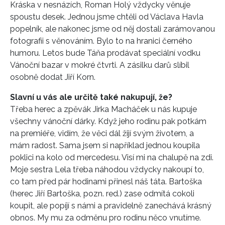
Kráska v nesnázích, Roman Holý vždycky věnuje
spoustu desek. Jednou jsme chtěli od Václava Havla
INFORMACE
popelník, ale nakonec jsme od něj dostali zarámovanou
REDAKCE
fotografii s věnováním. Bylo to na hranici černého
humoru. Letos bude Táňa prodávat speciální vodku
Vánoční bazar v mokré čtvrti. A zásilku darů slíbil
osobně dodat Jiří Korn.
Slavní u vás ale určitě také nakupují, že?
Třeba herec a zpěvák Jirka Macháček u nás kupuje
všechny vánoční dárky. Když jeho rodinu pak potkám
na premiéře, vidím, že věci dál žijí svým životem, a
mám radost. Sama jsem si například jednou koupila
poklici na kolo od mercedesu. Visí mi na chalupě na zdi.
Moje sestra Lela třeba náhodou vždycky nakoupí to,
co tam před pár hodinami přinesl náš táta. Bartoška
(herec Jiří Bartoška, pozn. red.) zase odmítá cokoli
koupit, ale popíjí s námi a pravidelně zanechává krásný
obnos. My mu za odměnu pro rodinu něco vnutíme.