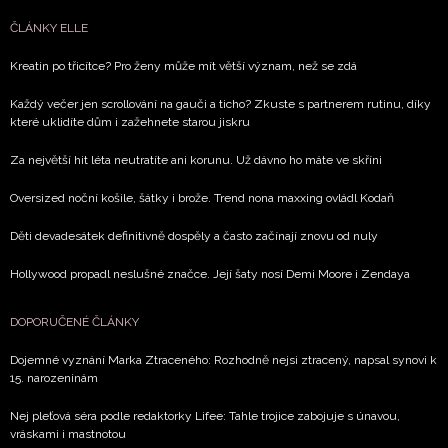
ČLÁNKY ELLE
Kreatin po třicítce? Pro ženy může mít větší význam, než se zdá
Každý večer jen scrollování na gauči a ticho? Zkuste s partnerem rutinu, díky
které uklidíte dům i zažehnete starou jiskru
Za největší hit léta neutratíte ani korunu. Už dávno ho máte ve skříni
Oversized noční košile, šátky i brože. Trend nona maxxing ovládl Kodaň
Děti devadesátek definitivně dospěly a často začínají znovu od nuly
Hollywood propadl neslušné značce. Její šaty nosí Demi Moore i Zendaya
DOPORUČENÉ ČLÁNKY
Dojemné vyznání Marka Ztraceného: Rozhodně nejsi ztracený, napsal synovi k
15. narozeninám
Nej pleťová séra podle redaktorky Lifee: Tahle trojice zabojuje s únavou,
vráskami i mastnotou