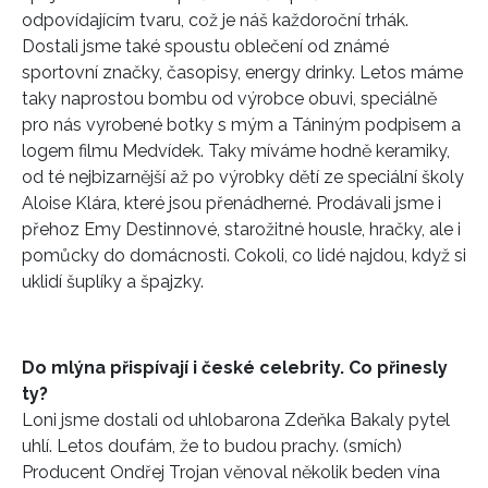
odpovídajícím tvaru, což je náš každoroční trhák.
Dostali jsme také spoustu oblečení od známé
sportovní značky, časopisy, energy drinky. Letos máme
taky naprostou bombu od výrobce obuvi, speciálně
pro nás vyrobené botky s mým a Tániným podpisem a
logem filmu Medvídek. Taky míváme hodně keramiky,
od té nejbizarnější až po výrobky dětí ze speciální školy
Aloise Klára, které jsou přenádherné. Prodávali jsme i
přehoz Emy Destinnové, starožitné housle, hračky, ale i
pomůcky do domácnosti. Cokoli, co lidé najdou, když si
uklidí šuplíky a špajzky.
Do mlýna přispívají i české celebrity. Co přinesly
ty?
Loni jsme dostali od uhlobarona Zdeňka Bakaly pytel
uhlí. Letos doufám, že to budou prachy. (smích)
Producent Ondřej Trojan věnoval několik beden vína