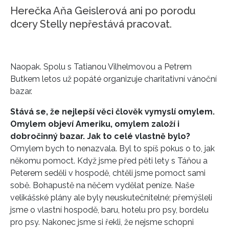
Herečka Aňa Geislerová ani po porodu
dcery Stelly nepřestává pracovat.
Naopak. Spolu s Tatianou Vilhelmovou a Petrem
Butkem letos už popáté organizuje charitativní vánoční
bazar.
Stává se, že nejlepší věci člověk vymyslí omylem.
Omylem objeví Ameriku, omylem založí i
dobročinný bazar. Jak to celé vlastně bylo?
Omylem bych to nenazvala. Byl to spíš pokus o to, jak
někomu pomoct. Když jsme před pěti lety s Táňou a
Peterem seděli v hospodě, chtěli jsme pomoct sami
sobě. Bohapustě na něčem vydělat peníze. Naše
velikášské plány ale byly neuskutečnitelné; přemýšleli
jsme o vlastní hospodě, baru, hotelu pro psy, bordelu
pro psy. Nakonec jsme si řekli, že nejsme schopni