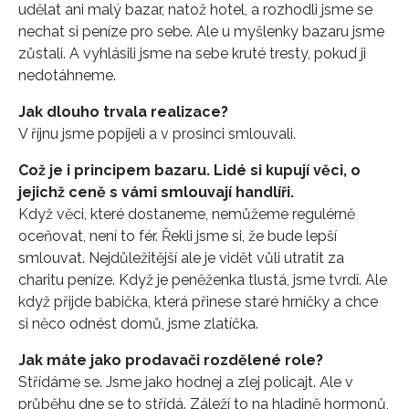
udělat ani malý bazar, natož hotel, a rozhodli jsme se
nechat si peníze pro sebe. Ale u myšlenky bazaru jsme
zůstali. A vyhlásili jsme na sebe kruté tresty, pokud ji
nedotáhneme.
Jak dlouho trvala realizace?
V říjnu jsme popíjeli a v prosinci smlouvali.
Což je i principem bazaru. Lidé si kupují věci, o
jejichž ceně s vámi smlouvají handlíři.
Když věci, které dostaneme, nemůžeme regulérně
oceňovat, není to fér. Řekli jsme si, že bude lepší
smlouvat. Nejdůležitější ale je vidět vůli utratit za
charitu peníze. Když je peněženka tlustá, jsme tvrdí. Ale
když přijde babička, která přinese staré hrníčky a chce
si něco odnést domů, jsme zlatíčka.
Jak máte jako prodavači rozdělené role?
Střídáme se. Jsme jako hodnej a zlej policajt. Ale v
průběhu dne se to střídá. Záleží to na hladině hormonů,