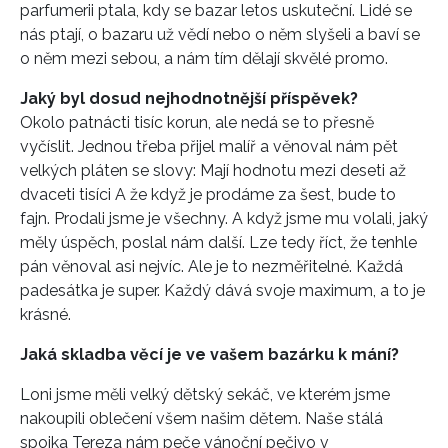
parfumerii ptala, kdy se bazar letos uskuteční. Lidé se
nás ptají, o bazaru už vědí nebo o něm slyšeli a baví se
o něm mezi sebou, a nám tím dělají skvělé promo.
Jaký byl dosud nejhodnotnější příspěvek?
Okolo patnácti tisíc korun, ale nedá se to přesně
vyčíslit. Jednou třeba přijel malíř a věnoval nám pět
velkých pláten se slovy: Mají hodnotu mezi deseti až
dvaceti tisíci A že když je prodáme za šest, bude to
fajn. Prodali jsme je všechny. A když jsme mu volali, jaký
měly úspěch, poslal nám další. Lze tedy říct, že tenhle
pán věnoval asi nejvíc. Ale je to nezměřitelné. Každá
padesátka je super. Každý dává svoje maximum, a to je
krásné.
Jaká skladba věcí je ve vašem bazárku k mání?
Loni jsme měli velký dětský sekáč, ve kterém jsme
nakoupili oblečení všem našim dětem. Naše stálá
spojka Tereza nám peče vánoční pečivo v