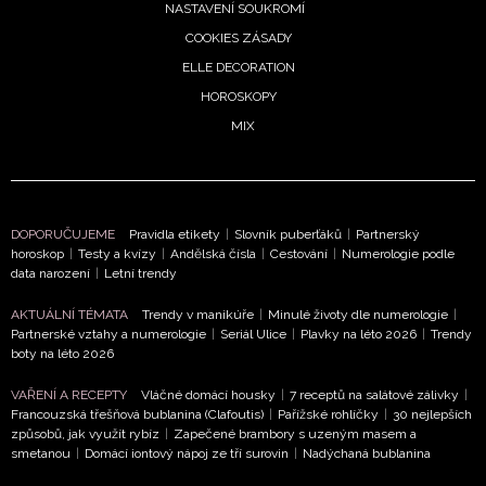
NASTAVENÍ SOUKROMÍ
COOKIES ZÁSADY
ELLE DECORATION
HOROSKOPY
MIX
DOPORUČUJEME
Pravidla etikety
|
Slovník puberťáků
|
Partnerský
horoskop
|
Testy a kvízy
|
Andělská čísla
|
Cestování
|
Numerologie podle
data narození
|
Letní trendy
AKTUÁLNÍ TÉMATA
Trendy v manikúře
|
Minulé životy dle numerologie
|
Partnerské vztahy a numerologie
|
Seriál Ulice
|
Plavky na léto 2026
|
Trendy
boty na léto 2026
VAŘENÍ A RECEPTY
Vláčné domácí housky
|
7 receptů na salátové zálivky
|
Francouzská třešňová bublanina (Clafoutis)
|
Pařížské rohlíčky
|
30 nejlepších
způsobů, jak využít rybíz
|
Zapečené brambory s uzeným masem a
smetanou
|
Domácí iontový nápoj ze tří surovin
|
Nadýchaná bublanina