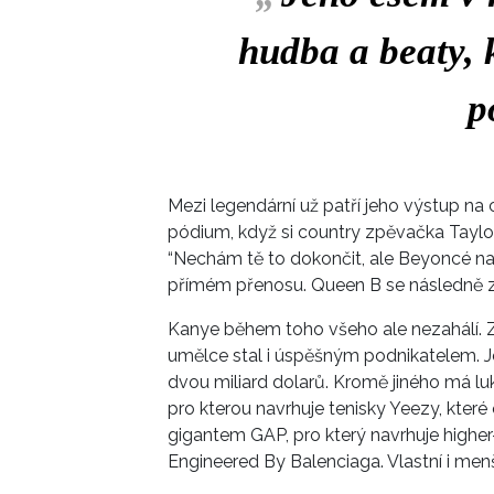
hudba a beaty, k
p
Mezi legendární už patří jeho výstup 
pódium, když si country zpěvačka Taylor 
“Nechám tě to dokončit, ale Beyoncé nato
přímém přenosu. Queen B se následně z
Kanye během toho všeho ale nezahálí.
umělce stal i úspěšným podnikatelem. 
dvou miliard dolarů. Kromě jiného má lu
pro kterou navrhuje tenisky Yeezy, které 
gigantem GAP, pro který navrhuje high
Engineered By Balenciaga. Vlastní i menš