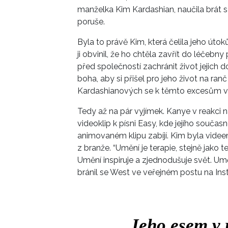
manželka Kim Kardashian, naučila brát s 
poruše.
Byla to právě Kim, která čelila jeho útoků
ji obvinil, že ho chtěla zavřít do léčebny
před společností zachránit život jejich 
boha, aby si přišel pro jeho život na ran
Kardashianových se k těmto excesům vět
Tedy až na pár vyjímek. Kanye v reakci 
videoklip k písni Easy, kde jejího souča
animovaném klipu zabíjí. Kim byla vide
z branže. “Umění je terapie, stejně jako
Umění inspiruje a zjednodušuje svět. Um
bránil se West ve veřejném postu na In
„
Jeho esem v 