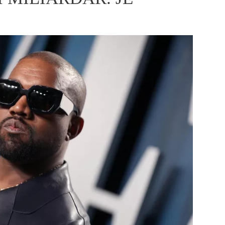
ÁSKA A SEX
ELLEPHORIA
ELLE STOR
ingles
y a on
ex
vatba
OME
NEWSLETTER