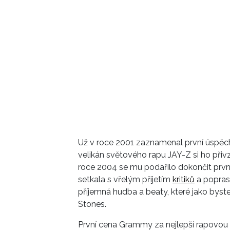
Už v roce 2001 zaznamenal první úspěch
velikán světového rapu JAY-Z si ho přivz
roce 2004 se mu podařilo dokončit prvn
setkala s vřelým přijetím
kritiků
a popras
příjemná hudba a beaty, které jako byste
Stones.
První cena Grammy za nejlepší rapovou 