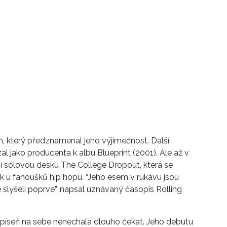
, který předznamenal jeho výjimečnost. Další
al jako producenta k albu Blueprint (2001). Ale až v
í sólovou desku The College Dropout, která se
k u fanoušků hip hopu. “Jeho esem v rukávu jsou
 slyšeli poprvé”, napsal uznávaný časopis Rolling
píseň na sebe nenechala dlouho čekat. Jeho debutu