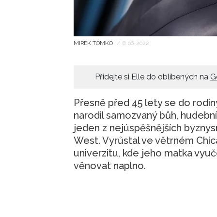
MIREK TOMKO
/
8. 06. 2022
Přidejte si Elle do oblíbených na
G
Přesně před 45 lety se do rodin
narodil samozvaný bůh, hudební
jeden z nejúspěšnějších byznys
West. Vyrůstal ve větrném Chi
univerzitu, kde jeho matka vyučo
věnovat naplno.