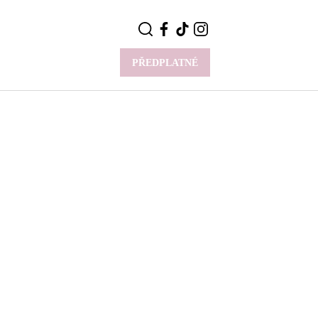
PŘEDPLATNÉ
VÍCE
Y
CELEBRITY
Novinky
Styl slavných
Rozhovory
ie