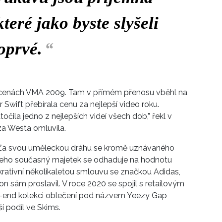
teré jako byste slyšeli
oprvé.
“
na cenách VMA 2009. Tam v přímém přenosu vběhl na
Swift přebírala cenu za nejlepší video roku.
čila jedno z nejlepších videí všech dob,” řekl v
a Westa omluvila.
 Za svou uměleckou dráhu se kromě uznávaného
Jeho současný majetek se odhaduje na hodnotu
krativní několikaletou smlouvu se značkou Adidas,
on sám proslavil. V roce 2020 se spojil s retailovým
er-end kolekci oblečení pod názvem Yeezy Gap
í podíl ve Skims.