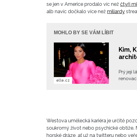
se jen v Americe prodalo víc než
čtyři mi
alb navíc dočkalo více než
miliardy
strea
MOHLO BY SE VÁM LÍBIT
Kim, 
archi
Prý její
renovac
elle.cz
sdílela,
vztah Kim
přetrváv
luxusníc
architek
milostná
Westova umělecká kariéra je určitě pozor
soukromý život nebo psychické obtíže. Mn
horské dráze, ať už na twitteru nebo veře