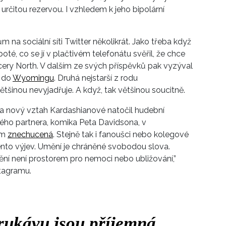
určitou rezervou. I vzhledem k jeho bipolární
m na sociální síti Twitter několikrát. Jako třeba když
 poté, co se jí v plačtivém telefonátu svěřil, že chce
dcery North. V dalším ze svých příspěvků pak vyzýval
č do
Wyomingu
. Druhá nejstarší z rodu
šinou nevyjadřuje. A když, tak většinou soucitně.
na nový vztah Kardashianové natočil hudební
sného partnera, komika Peta Davidsona, v
em
znechucená
. Stejně tak i fanoušci nebo kolegové
 tento výjev. Umění je chráněné svobodou slova.
ění není prostorem pro nemoci nebo ubližování,”
stagramu.
rukávu jsou příjemná