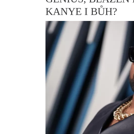
ELLE BEAUTY LOUNGE
L
KANYE I BŮH?
S
V
S
S
ELLE DECORATION
H
INFORMACE
REDAKCE