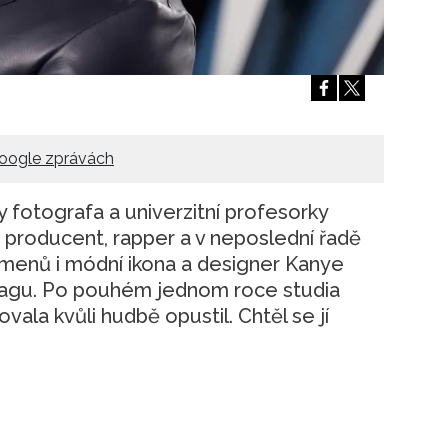
Přihlášením k newsletteru souhlasíte s
Obcho
společnosti BurdaMedia Extra s.r.o.
a potv
Zásadami ochrany soukromí
- BurdaMedia E
pracovat zejména k organizaci a vyhodnocení 
Chcete navíc dostávat i další zajímavé a exkluz
Pokud souhlasíte se zpracováním údajů k tom
oogle zprávách
soukromí BurdaMedia Extra s.r.o.
, zaškrtnět
y fotografa a univerzitní profesorky
 producent, rapper a v neposlední řadě
menů i módní ikona a designer Kanye
cagu. Po pouhém jednom roce studia
vala kvůli hudbě opustil. Chtěl se jí