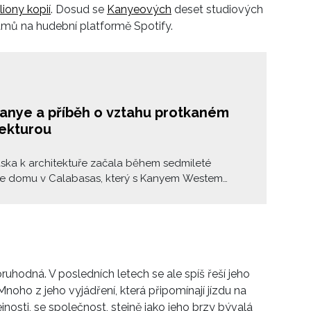
liony kopií
. Dosud se
Kanyeových
deset studiových
mů na hudební platformě Spotify.
Kanye a příběh o vztahu protkaném
tekturou
 láska k architektuře začala během sedmileté
e domu v Calabasas, který s Kanyem Westem
 než loni v únoru podala žádost o rozvod. A ač je
 a Kanyeho již minulostí, její láska k architektuře
á. Na řadě je totiž realizace rovnou dvou dalších
h nemovitostí – teď už jen pro Kim, která si lásku k
tuře a designu osvojila. Jaké bude mít tato
 aféra pokračování?
uhodná. V posledních letech se ale spíš řeší jeho
oho z jeho vyjádření, která připomínají jízdu na
jnosti, se společnost, stejně jako jeho brzy bývalá