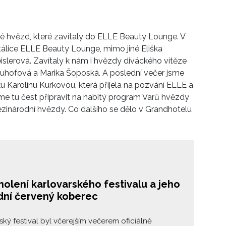
né hvězd, které zavítaly do ELLE Beauty Lounge. V
stálice ELLE Beauty Lounge, mimo jiné Eliška
slerová. Zavítaly k nám i hvězdy diváckého vítěze
auhofová a Marika Šoposká. A poslední večer jsme
u Karolínu Kurkovou, která přijela na pozvání ELLE a
sme tu čest připravit na nabitý program Varů hvězdy
zinárodní hvězdy. Co dalšího se dělo v Grandhotelu
olení karlovarského festivalu a jeho
dní červený koberec
ský festival byl včerejším večerem oficiálně