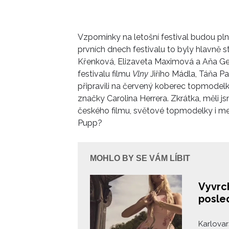
Vzpomínky na letošní festival budou pl
prvních dnech festivalu to byly hlavně 
Křenková, Elizaveta Maximová a Aňa Gei
festivalu filmu
Vlny
Jiřího Mádla, Táňa P
připravili na červený koberec topmodelk
značky Carolina Herrera. Zkrátka, měli j
českého filmu, světové topmodelky i me
Pupp?
MOHLO BY SE VÁM LÍBIT
Vyvrch
posle
Karlovar