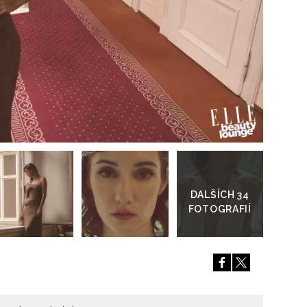
Přihlášením k newsletteru souhlasíte s
Obcho
společnosti BurdaMedia Extra s.r.o.
a potv
Zásadami ochrany soukromí
- BurdaMedia E
pracovat zejména k organizaci a vyhodnocení 
Chcete navíc dostávat i další zajímavé a exkluz
Pokud souhlasíte se zpracováním údajů k tom
soukromí BurdaMedia Extra s.r.o.
, zaškrtnět
Přejít
do
galerie