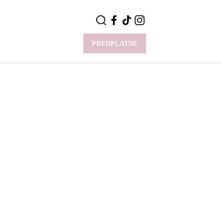
PŘEDPLATNÉ
VÍCE
Y
CELEBRITY
Novinky
Styl slavných
Rozhovory
ie