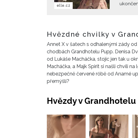
ukončen.
elle.cz
Mezináro
Náhlý zá
poslední
vyvrchol
Hvězdné chvilky v Gran
Annet X v šatech s odhalenými zády o
chodbách Grandhotelu Pupp. Denisa Dvo
od Lukáše Macháčka, stojíc jen tak u ok
Macháčka, a Majk Spirit si našli chvíli 
nebezpečně červené róbě od Anamé upře
přemýšlí?
Hvězdy v Grandhotelu