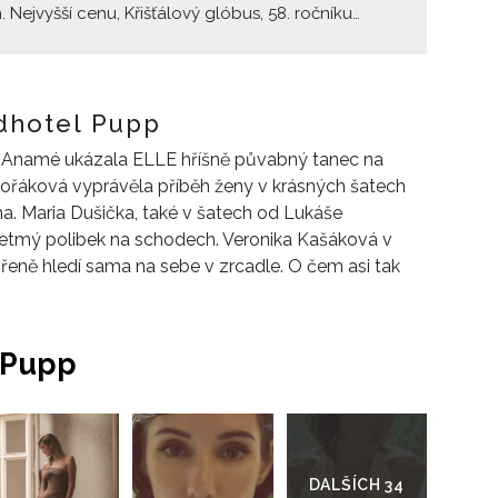
 Nejvyšší cenu, Křišťálový glóbus, 58. ročníku
dního filmového festivalu Karlovy Vary získal film
blesk hlubších věcí. V ELLE Beauty Lounge se
 večer blýskalo róbami hvězd. Jak vypadalo
ení festivalu a opravdu poslední červený koberec?
dhotel Pupp
d Anamé ukázala ELLE hříšně půvabný tanec na
řáková vyprávěla příběh ženy v krásných šatech
na. Maria Dušička, také v šatech od Lukáše
na letmý polibek na schodech. Veronika Kašáková v
ně hledí sama na sebe v zrcadle. O čem asi tak
 Pupp
Přejít
do
galerie