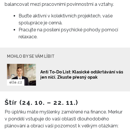
balancovat mezi pracovními povinnostmi a vztahy.
Buďte aktivní v kolektivních projektech, vaše
spolupráce je cenná.
Pracujte na posílení psychické pohody pomocí
relaxace.
MOHLO BY SE VÁM LÍBIT
Anti To-Do List: Klasické odškrtávání vás
jen ničí. Zkuste přesný opak
elle.cz
Štír (24. 10. – 22. 11.)
Po úplňku máte myšlenky zaměřené na finance. Merkur
v pondělí vstupuje do vaší oblasti dlouhodobého
plánování a obrací vaši pozornost k velkým otázkám: