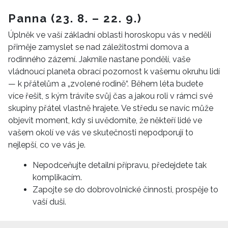
Panna (23. 8. – 22. 9.)
Úplněk ve vaší základní oblasti horoskopu vás v neděli
přiměje zamyslet se nad záležitostmi domova a
rodinného zázemí. Jakmile nastane pondělí, vaše
vládnoucí planeta obrací pozornost k vašemu okruhu lidí
— k přátelům a „zvolené rodině“. Během léta budete
více řešit, s kým trávíte svůj čas a jakou roli v rámci své
skupiny přátel vlastně hrajete. Ve středu se navíc může
objevit moment, kdy si uvědomíte, že někteří lidé ve
vašem okolí ve vás ve skutečnosti nepodporují to
nejlepší, co ve vás je.
Nepodceňujte detailní přípravu, předejdete tak
komplikacím.
Zapojte se do dobrovolnické činnosti, prospěje to
vaší duši.