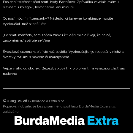
Poslední telefonát před smrtí Ivety Bartošové: Zpěvačka zavolala svému
slavnému kolegovi, hovor netrval ani minutu
Co nosí módní influencerky? Následující barevné kombinace musíte
vyzkoušet, než skončí léto
„Po smrti manžela jsem začala znovu žít, děti mi ale říkají, že na něj
zapomínám,“ svěřuje se Věra
Švestková sezona nabízí víc než povidla. Vyzkoušejte 30 receptů, v nichž si
švestky rozumí s mákem či marcipánem
Vejce v láku od okurek: Bezezbytkový trik pro pikantní a výraznou chuť vás
nadchne
© 2003-2026
BurdaMedia Extra s.r.o.
Kopírování obsahu je bez písemného souhlasu BurdaMedia Extra s.r.o.
zakázáno