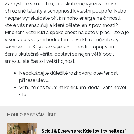
Zamyslete se nad tím, zda skutečně využíváte své
přirozené talenty a schopnosti k vlastní podpoře. Nebo
naopak vynakládáte příliš mnoho energie na činnosti,
které vás nenaplňují a které děláte jen z povinnosti?
Mnohem větší klid a spokojenost najdete v práci, která je
v souladu s vašimi hodnotami a ve které můžete být
sami sebou. Když se vaše schopnosti propojí s tím,
čemu skutečně věříte, dostaví se nejen větší pocit
smyslu, ale často i větší hojnost.
Neodkládejte důležité rozhovory, otevřenost
přinese úlevu.
Věnujte čas tvůrčím koníčkům, dodají vám novou
sílu.
MOHLO BY SE VÁM LÍBIT
Scicli & Elsewhere: Kde lovit ty nejlepší