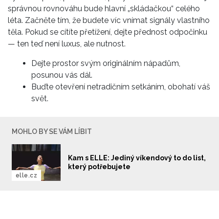
správnou rovnováhu bude hlavní „skládačkou“ celého
léta. Začněte tím, že budete víc vnímat signály vlastního
těla. Pokud se cítíte přetížení, dejte přednost odpočinku
— ten teď není luxus, ale nutnost.
Dejte prostor svým originálním nápadům,
posunou vás dál.
Buďte otevření netradičním setkáním, obohatí váš
svět.
MOHLO BY SE VÁM LÍBIT
Kam s ELLE: Jediný víkendový to do list,
který potřebujete
elle.cz