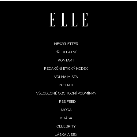
oroskopy
 tajemno
Footer
NEWSLETTER
enní
oskop od
PŘEDPLATNÉ
menu
rpna:
KONTAKT
m přeje
REDAKČNÍ ETICKÝ KODEX
tí, Váhy
VOLNÁ MÍSTA
zlí okolí
INZERCE
 2026
VŠEOBECNÉ OBCHODNÍ PODMÍNKY
RSS FEED
MÓDA
KRÁSA
oskop
rpen:
CELEBRITY
 čeká
LÁSKA A SEX