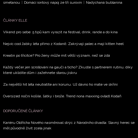
smetanou
|
Domácí iontový nápoj ze tří surovin
|
Nadýchaná bublanina
K
TÉMATU
ČLÁNKY ELLE
Víkend pro sebe: 5 tipů kam vyrazit na festival, drink, rande a do kina
Nejvíc cool žabky léta přímo z Kodaně. Zakrývají palec a mají kitten heel
Kreatin po třicítce? Pro ženy může mít větší význam, než se zdá
Každý večer jen scrollování na gauči a ticho? Zkuste s partnerem rutinu, díky
které uklidíte dům i zažehnete starou jiskru
Za největší hit léta neutratíte ani korunu. Už dávno ho máte ve skříni
Oversized noční košile, šátky i brože. Trend nona maxxing ovládl Kodaň
DOPORUČENÉ ČLÁNKY
Kariéru Oldřicha Nového nasměroval strýc z Národního divadla: Slavný herec se
měl původně živit zcela jinak