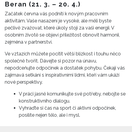
Beran (21. 3. – 20. 4.)
Začátek června vás podnítí k novým pracovním
aktivitám. Vaše nasazení je vysoké, ale měli byste
pečlivě zvažovat, které úkoly stojí za vaši energii. V
osobním životě se objeví příležitost obnovit harmonii,
zejména v partnerství.
Ve vztazích můžete pocítit větší blízkost i touhu něco
společně tvořit. Dávejte si pozor na únavu,
nepodceňujte odpočinek a dostatek pohybu. Čekají vás
zajímavá setkání s inspirativními lidmi, kteří vám ukáží
nové perspektivy.
V práci jasně komunikujte své potřeby, nebojte se
konstruktivního dialogu.
Vyhraďte si čas na sport či aktivní odpočinek,
posílíte nejen tělo, ale i mysl.