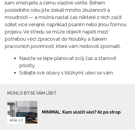
kam směřujete a čemu vlastně věříte. Během
posledního roku jste získali mnoho zkušeností a
moudrosti — a možná nastal čas některé z nich začít
INFORMACE
sdílet více veřejně, například psaním nebo jinou formou
REDAKCE
projevu. Ve středu se může objevit napětí mezi
potřebou věci zpracovat do hloubky a tlakem
pracovních povinností, které vám nedovolí zpomalit.
Naučte se lépe plánovat svůj čas a stanovit
priority.
Sdílejte své obavy s blízkými, uleví se vám.
MOHLO BY SE VÁM LÍBIT
MINIMAL: Kam uložit věci? Až po strop
elle.cz