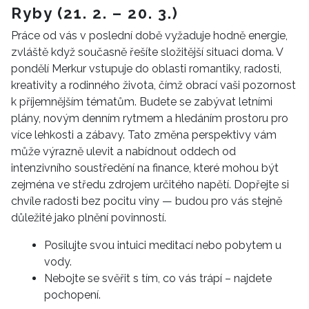
Ryby (21. 2. – 20. 3.)
Práce od vás v poslední době vyžaduje hodně energie,
zvláště když současně řešíte složitější situaci doma. V
pondělí Merkur vstupuje do oblasti romantiky, radosti,
kreativity a rodinného života, čímž obrací vaši pozornost
k příjemnějším tématům. Budete se zabývat letními
plány, novým denním rytmem a hledáním prostoru pro
více lehkosti a zábavy. Tato změna perspektivy vám
může výrazně ulevit a nabídnout oddech od
intenzivního soustředění na finance, které mohou být
zejména ve středu zdrojem určitého napětí. Dopřejte si
chvíle radosti bez pocitu viny — budou pro vás stejně
důležité jako plnění povinností.
Posilujte svou intuici meditací nebo pobytem u
NEWSLETTER
vody.
Nebojte se svěřit s tím, co vás trápí – najdete
pochopení.
ODESLAT