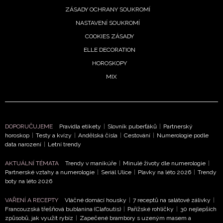
tní zlom,
ZÁSADY OCHRANY SOUKROMÍ
y
NASTAVENÍ SOUKROMÍ
vřou
COOKIES ZÁSADY
lost
ELLE DECORATION
. 2026
HOROSKOPY
MIX
te se
rážděně?
DOPORUČUJEME
Pravidla etikety
|
Slovník puberťáků
|
Partnerský
ná za
horoskop
|
Testy a kvízy
|
Andělská čísla
|
Cestování
|
Numerologie podle
stojí
data narození
|
Letní trendy
vencový
AKTUÁLNÍ TÉMATA
Trendy v manikúře
|
Minulé životy dle numerologie
|
ní
Partnerské vztahy a numerologie
|
Seriál Ulice
|
Plavky na léto 2026
|
Trendy
něk
boty na léto 2026
. 2026
VAŘENÍ A RECEPTY
Vláčné domácí housky
|
7 receptů na salátové zálivky
|
Francouzská třešňová bublanina (Clafoutis)
|
Pařížské rohlíčky
|
30 nejlepších
DALŠÍ
způsobů, jak využít rybíz
|
Zapečené brambory s uzeným masem a
ČLÁNKY