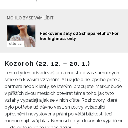
MOHLO BY SE VÁM LÍBIT
Háčkované šaty od Schiaparelliho? For
her highness only
elle.cz
Kozoroh (22. 12. – 20. 1.)
Tento týden odvádí vaši pozornost od vás samotných
směrem k vašim vztahům. Ať už jde o nejlepšího přítele,
partnera nebo klienty, se kterými pracujete, Merkur bude
v příštích dvou měsících otevírat téma toho, jak tyto
vztahy vypadají a jak se v nich cítíte. Rozhovory, které
bylo potřeba už dávno vést, smlouvy vyžadující
upřesnění i nevyslovená přání po větší blízkosti teď
mohou najít svůj hlas. Nemusí to být dokonalé vyjádření
— důležité je, že to vůbec zazní.