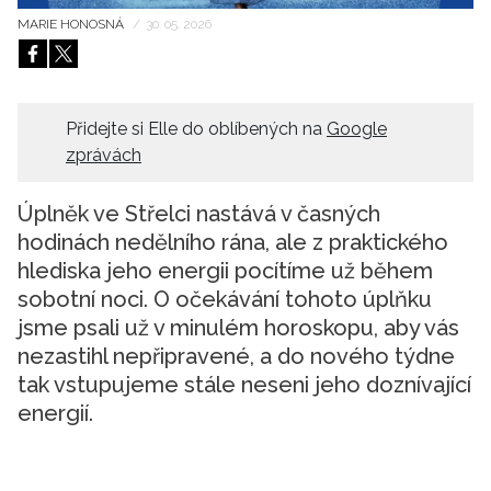
MARIE HONOSNÁ
/
30. 05. 2026
HOME
Přidejte si Elle do oblíbených na
Google
zprávách
Úplněk ve Střelci nastává v časných
hodinách nedělního rána, ale z praktického
hlediska jeho energii pocítíme už během
sobotní noci. O očekávání tohoto úplňku
jsme psali už v minulém horoskopu, aby vás
nezastihl nepřipravené, a do nového týdne
tak vstupujeme stále neseni jeho doznívající
energií.