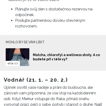
Plánujte svůj den s dostatečnou rezervou na
odpočinek.
Posilujte partnerskou důvěru otevřeným
rozhovorem.
MOHLO BY SE VÁM LÍBIT
Matcha, chlorofyl a wellness shoty. A co
budete pít v létě vy?
elle.cz
Vodnář (21. 1. – 20. 2.)
Úplněk osvítil vaše naděje a přání do budoucna, ale
zároveň vám připomíná, že vše stojí na každodenním
úsilí. Když Merkur vstupuje do Raka, přináší snahu
vyrovnat práci, péči o sebe, pohyb i starost o druhé. Najít