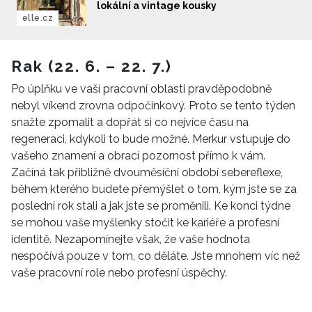
lokální a vintage kousky
elle.cz
Rak (22. 6. – 22. 7.)
Po úplňku ve vaší pracovní oblasti pravděpodobně
nebyl víkend zrovna odpočinkový. Proto se tento týden
snažte zpomalit a dopřát si co nejvíce času na
regeneraci, kdykoli to bude možné. Merkur vstupuje do
vašeho znamení a obrací pozornost přímo k vám.
Začíná tak přibližně dvouměsíční období sebereflexe,
během kterého budete přemýšlet o tom, kým jste se za
poslední rok stali a jak jste se proměnili. Ke konci týdne
se mohou vaše myšlenky stočit ke kariéře a profesní
identitě. Nezapomínejte však, že vaše hodnota
nespočívá pouze v tom, co děláte. Jste mnohem víc než
vaše pracovní role nebo profesní úspěchy.