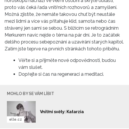
horoskopu nachází ve velmi osobní a skryté oblasti,
proto vás čeká řada vnitřních rozhovorů a zamyšlení.
Možná zjistíte, že nemáte takovou chuť být neustále
mezi lidmi a více vás přitahuje klid, samota nebo čas
strávený jen sami se sebou. S blížícím se retrográdním
Merkurem navíc nejde o téma na pár dní. Je to začátek
delšího procesu sebepoznání a uzavírání starých kapitol.
Zatím jste teprve na prvních stránkách tohoto příběhu.
Věřte si a přijměte nové odpovědnosti, budou
vám slušet.
Dopřejte si čas na regeneraci a meditaci.
MOHLO BY SE VÁM LÍBIT
Vnitřní světy: Katarzia
elle.cz