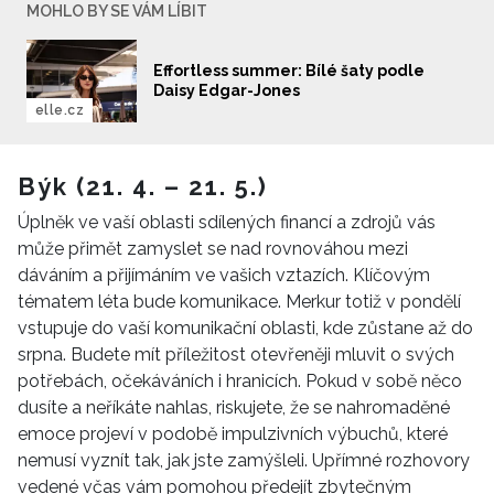
MOHLO BY SE VÁM LÍBIT
Effortless summer: Bílé šaty podle
Daisy Edgar-Jones
elle.cz
Býk (21. 4. – 21. 5.)
Úplněk ve vaší oblasti sdílených financí a zdrojů vás
může přimět zamyslet se nad rovnováhou mezi
dáváním a přijímáním ve vašich vztazích. Klíčovým
tématem léta bude komunikace. Merkur totiž v pondělí
vstupuje do vaší komunikační oblasti, kde zůstane až do
srpna. Budete mít příležitost otevřeněji mluvit o svých
potřebách, očekáváních i hranicích. Pokud v sobě něco
dusíte a neříkáte nahlas, riskujete, že se nahromaděné
emoce projeví v podobě impulzivních výbuchů, které
nemusí vyznít tak, jak jste zamýšleli. Upřímné rozhovory
vedené včas vám pomohou předejít zbytečným