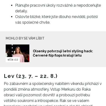
Plánujte pracovní úkoly rozvážně a nepodceňujte
detaily.
Oslovte blízké, které jste dlouho neviděli, potěší
vás společné chvíle.
MOHLO BY SE VÁM LÍBIT
Olsenky potvrzují letní styling hack:
Červené flip flops kralují létu
elle.cz
Lev (23. 7. – 22. 8.)
Po zábavném a společensky nabitém víkendu přichází v
pondělí změna atmosféry. Vstup Merkuru do Raka
obrací vaši pozornost dovnitř a probouzí potřebu
většího soukromí a introspekce. Rak se ve vašem