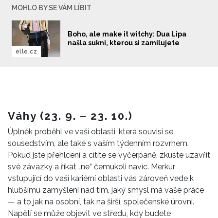
MOHLO BY SE VÁM LÍBIT
Boho, ale make it witchy: Dua Lipa
našla sukni, kterou si zamilujete
elle.cz
Váhy (23. 9. – 23. 10.)
Úplněk proběhl ve vaší oblasti, která souvisí se
sousedstvím, ale také s vaším týdenním rozvrhem.
Pokud jste přehlcení a cítíte se vyčerpaně, zkuste uzavřít
své závazky a říkat „ne“ čemukoli navíc. Merkur
vstupující do vaší kariérní oblasti vás zároveň vede k
hlubšímu zamyšlení nad tím, jaký smysl má vaše práce
— a to jak na osobní, tak na širší, společenské úrovni.
Napětí se může objevit ve středu, kdy budete