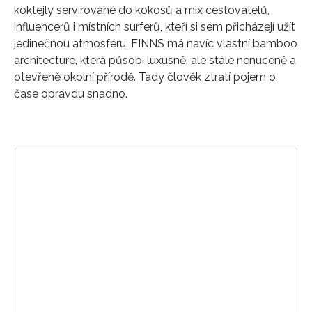
koktejly servírované do kokosů a mix cestovatelů,
influencerů i místních surferů, kteří si sem přicházejí užít
jedinečnou atmosféru. FINNS má navíc vlastní bamboo
architecture, která působí luxusně, ale stále nenuceně a
otevřeně okolní přírodě. Tady člověk ztratí pojem o
čase opravdu snadno.