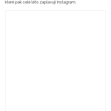
které pak celé léto zaplavují Instagram.
NEWSLETTER
ODESLAT
Zobrazit příspěvek na Instagramu
Přihlášením k newsletteru souhlasíte s
Obchodními
podmínkami společnosti BurdaMedia Extra s.r.o.
a
potvrzujete, že jste se seznámili se
Zásadami
ochrany soukromí
- BurdaMedia Extra s.r.o. bude s
Vašimi údaji pracovat zejména k organizaci a