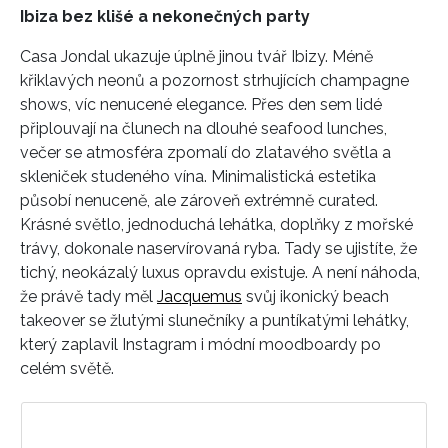
Ibiza bez klišé a nekonečných party
Casa Jondal ukazuje úplně jinou tvář Ibizy. Méně
křiklavých neonů a pozornost strhujících champagne
shows, víc nenucené elegance. Přes den sem lidé
připlouvají na člunech na dlouhé seafood lunches,
večer se atmosféra zpomalí do zlatavého světla a
skleniček studeného vína. Minimalistická estetika
působí nenuceně, ale zároveň extrémně curated.
Krásné světlo, jednoduchá lehátka, doplňky z mořské
trávy, dokonale naservírovaná ryba. Tady se ujistíte, že
tichý, neokázalý luxus opravdu existuje. A není náhoda,
že právě tady měl
Jacquemus
svůj ikonický beach
takeover se žlutými slunečníky a puntíkatými lehátky,
který zaplavil Instagram i módní moodboardy po
celém světě.