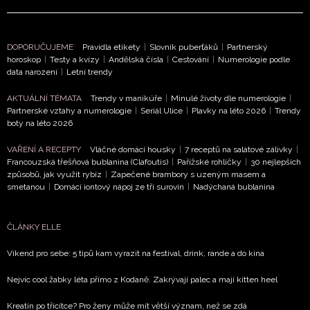
DOPORUČUJEME
Pravidla etikety
|
Slovník puberťáků
|
Partnerský
horoskop
|
Testy a kvízy
|
Andělská čísla
|
Cestování
|
Numerologie podle
data narození
|
Letní trendy
AKTUÁLNÍ TÉMATA
Trendy v manikúře
|
Minulé životy dle numerologie
|
Partnerské vztahy a numerologie
|
Seriál Ulice
|
Plavky na léto 2026
|
Trendy
boty na léto 2026
VAŘENÍ A RECEPTY
Vláčné domácí housky
|
7 receptů na salátové zálivky
|
Francouzská třešňová bublanina (Clafoutis)
|
Pařížské rohlíčky
|
30 nejlepších
způsobů, jak využít rybíz
|
Zapečené brambory s uzeným masem a
smetanou
|
Domácí iontový nápoj ze tří surovin
|
Nadýchaná bublanina
ČLÁNKY ELLE
Víkend pro sebe: 5 tipů kam vyrazit na festival, drink, rande a do kina
Nejvíc cool žabky léta přímo z Kodaně. Zakrývají palec a mají kitten heel
Kreatin po třicítce? Pro ženy může mít větší význam, než se zdá