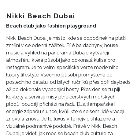
Nikki Beach Dubai
Beach club jako fashion playground
Nikki Beach Dubai je místo, kde se odpočinek na pláži
změní v celodenní zážitek. Bílé baldachýny, house
music a výhled na panorama Dubaje vytvářejí
atmosféru, která působí jako dokonalá kulisa pro
Instagram. Je to velmi specifická verze moderního
luxury lifestyle. Všechno působí promyšleně do
posledního detailu, od bílých ručníků přes obří daybeds
až po dokonale vypadající hosty. Přes den se tu pijí
koktejly a servírují mísy plné čerstvých mořských
plodů, později přichází na řadu DJs, šampaňské i
energie západu slunce, kvůli které se sem lidé vracejí
znovu a znovu. Je to luxus v té nejvíc uhlazené a
vizuálně podmanivé podobě. Právě v Nikki Beach
INFORMACE
Dubai je vidět, jak moc se beach club culture za