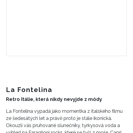
La Fontelina
Retro Itálie, která nikdy nevyjde z módy
La Fontelina vypadá jako momentka z italského filmu
ze šedesátých let a právě proto je stále ikonická.
Okouzlí vás pruhované slunečníky, tyrkysová voda a
výhled na Faraglioni rocks, které se tyčí z moře. Capri