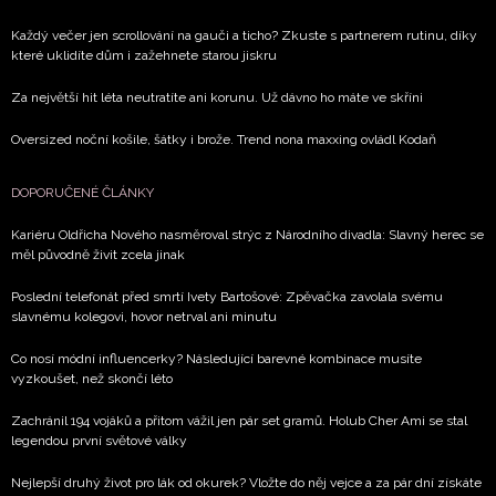
Každý večer jen scrollování na gauči a ticho? Zkuste s partnerem rutinu, díky
které uklidíte dům i zažehnete starou jiskru
Za největší hit léta neutratíte ani korunu. Už dávno ho máte ve skříni
Oversized noční košile, šátky i brože. Trend nona maxxing ovládl Kodaň
DOPORUČENÉ ČLÁNKY
Kariéru Oldřicha Nového nasměroval strýc z Národního divadla: Slavný herec se
měl původně živit zcela jinak
Poslední telefonát před smrtí Ivety Bartošové: Zpěvačka zavolala svému
slavnému kolegovi, hovor netrval ani minutu
Co nosí módní influencerky? Následující barevné kombinace musíte
vyzkoušet, než skončí léto
Zachránil 194 vojáků a přitom vážil jen pár set gramů. Holub Cher Ami se stal
legendou první světové války
Nejlepší druhý život pro lák od okurek? Vložte do něj vejce a za pár dní získáte