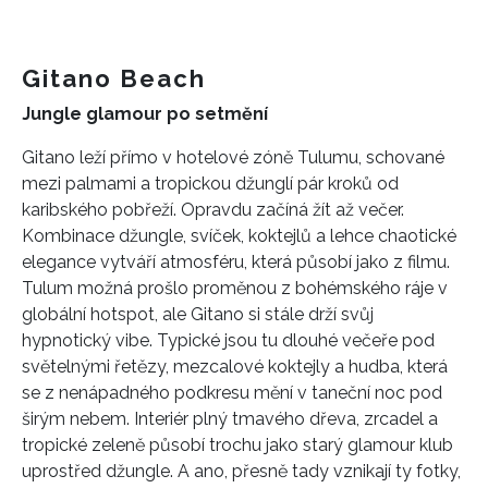
Gitano Beach
Jungle glamour po setmění
Gitano leží přímo v hotelové zóně Tulumu, schované
mezi palmami a tropickou džunglí pár kroků od
karibského pobřeží. Opravdu začíná žít až večer.
Kombinace džungle, svíček, koktejlů a lehce chaotické
elegance vytváří atmosféru, která působí jako z filmu.
Tulum možná prošlo proměnou z bohémského ráje v
globální hotspot, ale Gitano si stále drží svůj
hypnotický vibe. Typické jsou tu dlouhé večeře pod
světelnými řetězy, mezcalové koktejly a hudba, která
se z nenápadného podkresu mění v taneční noc pod
širým nebem. Interiér plný tmavého dřeva, zrcadel a
tropické zeleně působí trochu jako starý glamour klub
uprostřed džungle. A ano, přesně tady vznikají ty fotky,