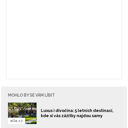
vyhodnocení akce a zasílání novinek.
Chcete navíc dostávat i další zajímavé a exkluzivní
informace od našich partnerů? Pokud souhlasíte se
zpracováním údajů k tomuto účelu podle
Zásad ochrany
soukromí BurdaMedia Extra s.r.o.
, zaškrtněte toto pole.
MOHLO BY SE VÁM LÍBIT
Luxus i divočina: 5 letních destinací,
kde si vás zážitky najdou samy
elle.cz