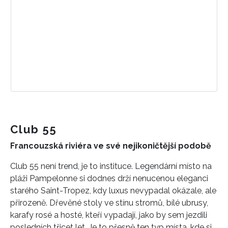
Club 55
Francouzská riviéra ve své nejikoničtější podobě
Club 55 není trend, je to instituce. Legendární místo na
pláži Pampelonne si dodnes drží nenucenou eleganci
starého Saint-Tropez, kdy luxus nevypadal okázale, ale
přirozeně. Dřevěné stoly ve stínu stromů, bílé ubrusy,
karafy rosé a hosté, kteří vypadají, jako by sem jezdili
posledních třicet let. Je to přesně ten typ místa, kde si