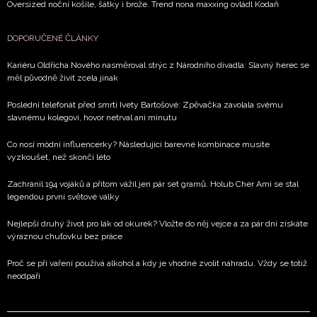
Oversized noční košile, šátky i brože. Trend nona maxxing ovládl Kodaň
DOPORUČENÉ ČLÁNKY
Kariéru Oldřicha Nového nasměroval strýc z Národního divadla: Slavný herec se
měl původně živit zcela jinak
Poslední telefonát před smrtí Ivety Bartošové: Zpěvačka zavolala svému
slavnému kolegovi, hovor netrval ani minutu
Co nosí módní influencerky? Následující barevné kombinace musíte
vyzkoušet, než skončí léto
Zachránil 194 vojáků a přitom vážil jen pár set gramů. Holub Cher Ami se stal
legendou první světové války
Nejlepší druhý život pro lák od okurek? Vložte do něj vejce a za pár dní získáte
výraznou chuťovku bez práce
Proč se při vaření používá alkohol a kdy je vhodné zvolit náhradu. Vždy se totiž
neodpaří