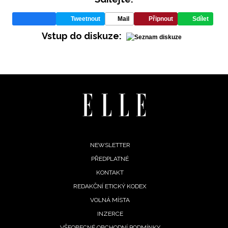
Tweetnout
Mail
Připnout
Sdílet
Vstup do diskuze:
Footer
NEWSLETTER
PŘEDPLATNÉ
menu
KONTAKT
REDAKČNÍ ETICKÝ KODEX
VOLNÁ MÍSTA
INZERCE
VŠEOBECNÉ OBCHODNÍ PODMÍNKY