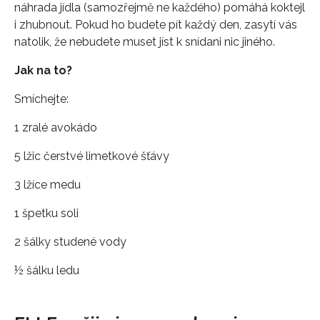
náhrada jídla (samozřejmě ne každého) pomáhá koktejl
i zhubnout. Pokud ho budete pít každý den, zasytí vás
natolik, že nebudete muset jíst k snídani nic jiného.
Jak na to?
Smíchejte:
1 zralé avokádo
5 lžic čerstvé limetkové šťávy
3 lžíce medu
1 špetku soli
2 šálky studené vody
½ šálku ledu