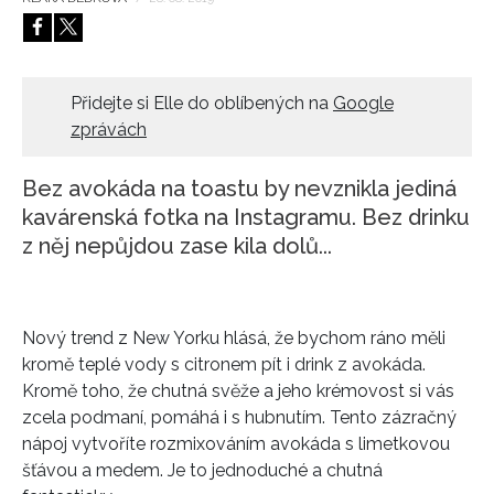
HOME
Přidejte si Elle do oblíbených na
Google
zprávách
Bez avokáda na toastu by nevznikla jediná
kavárenská fotka na Instagramu. Bez drinku
z něj nepůjdou zase kila dolů...
Nový trend z New Yorku hlásá, že bychom ráno měli
kromě teplé vody s citronem pít i drink z avokáda.
Kromě toho, že chutná svěže a jeho krémovost si vás
zcela podmaní, pomáhá i s hubnutím. Tento zázračný
nápoj vytvoříte rozmixováním avokáda s limetkovou
šťávou a medem. Je to jednoduché a chutná