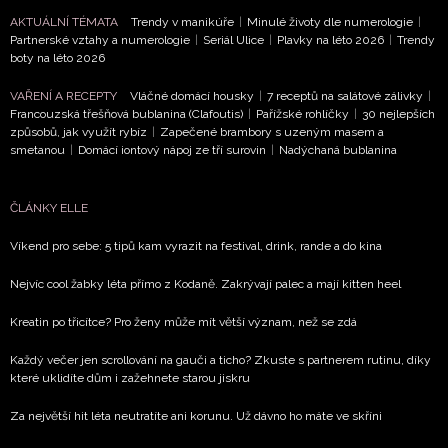
AKTUÁLNÍ TÉMATA
Trendy v manikúře
|
Minulé životy dle numerologie
|
Přihlášením k newsletteru souhlasíte s
Obchodními
Partnerské vztahy a numerologie
|
Seriál Ulice
|
Plavky na léto 2026
|
Trendy
podmínkami společnosti BurdaMedia Extra s.r.o.
a
boty na léto 2026
potvrzujete, že jste se seznámili se
Zásadami
ochrany soukromí
- BurdaMedia Extra s.r.o. bude s
VAŘENÍ A RECEPTY
Vláčné domácí housky
|
7 receptů na salátové zálivky
|
Francouzská třešňová bublanina (Clafoutis)
|
Pařížské rohlíčky
|
30 nejlepších
Vašimi údaji pracovat zejména k organizaci a
způsobů, jak využít rybíz
|
Zapečené brambory s uzeným masem a
vyhodnocení akce a zasílání novinek.
smetanou
|
Domácí iontový nápoj ze tří surovin
|
Nadýchaná bublanina
Chcete navíc dostávat i další zajímavé a exkluzivní
informace od našich partnerů? Pokud souhlasíte se
ČLÁNKY ELLE
zpracováním údajů k tomuto účelu podle
Zásad ochrany
soukromí BurdaMedia Extra s.r.o.
, zaškrtněte toto pole.
Víkend pro sebe: 5 tipů kam vyrazit na festival, drink, rande a do kina
Nejvíc cool žabky léta přímo z Kodaně. Zakrývají palec a mají kitten heel
Kreatin po třicítce? Pro ženy může mít větší význam, než se zdá
Každý večer jen scrollování na gauči a ticho? Zkuste s partnerem rutinu, díky
které uklidíte dům i zažehnete starou jiskru
Za největší hit léta neutratíte ani korunu. Už dávno ho máte ve skříni