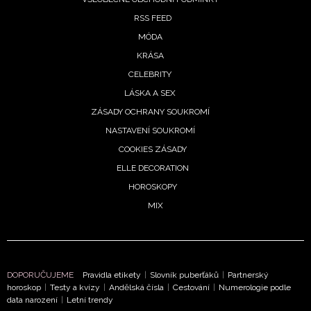
RSS FEED
MÓDA
KRÁSA
CELEBRITY
LÁSKA A SEX
ZÁSADY OCHRANY SOUKROMÍ
NASTAVENÍ SOUKROMÍ
COOKIES ZÁSADY
ELLE DECORATION
HOROSKOPY
MIX
NEWSLETTER
DOPORUČUJEME
Pravidla etikety
|
Slovník puberťáků
|
Partnerský
horoskop
|
Testy a kvízy
|
Andělská čísla
|
Cestování
|
Numerologie podle
ODESLAT
data narození
|
Letní trendy