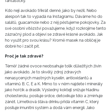
fantasticky.
Kdo nejí avokádo třikrát denně, jako by nežil. Nebo
alespoň tak to vypadá na Instagramu. Dáváme ho do
salátů, guacamole nebo z něj pěstujeme pokojovky. Za
své osobní vítězství považujeme, když rozkrojíme tento
zázračný plod a objeví se zdravé krásné avokádo. Jak
ho využít pro svou krásu? Kromě masek na obličej je
dobré ho i začít pít.
Proč je tak zdravé?
Téměř žádné ovoce neobsahuje tolik důležitých živin
jako avokádo. Je to skvělý zdroj zdravých
nenasycených mastných kyselin, antioxidantů a
vitamínů B, C, E a K. Mimo to v něm najdete i minerály
jako hořčík a draslík. Výsledný koktejl snižuje hladinu
cholesterolu, posiluje srdce, detoxikuje tělo a zmírňuje
zánět. Limetková šťáva drinku přidá vitamín C, který
posiluje imunitní systém a dodá vám energii. Jako