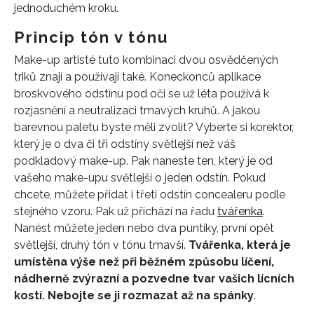
jednoduchém kroku.
Princip tón v tónu
Make-up artisté tuto kombinaci dvou osvědčených
triků znají a používají také. Koneckonců aplikace
broskvového odstínu pod oči se už léta používá k
rozjasnění a neutralizaci tmavých kruhů. A jakou
barevnou paletu byste měli zvolit? Vyberte si korektor,
který je o dva či tři odstíny světlejší než váš
podkladový make-up. Pak naneste ten, který je od
vašeho make-upu světlejší o jeden odstín. Pokud
chcete, můžete přidat i třetí odstín concealeru podle
stejného vzoru. Pak už přichází na řadu
tvářenka
.
Nanést můžete jeden nebo dva puntíky, první opět
světlejší, druhý tón v tónu tmavší.
Tvářenka, která je
umístěna výše než při běžném způsobu líčení,
nádherně zvýrazní a pozvedne tvar vašich lícních
kostí. Nebojte se ji rozmazat až na spánky
.