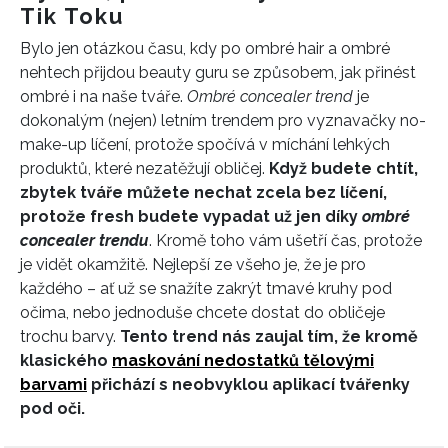
Tik Toku
Bylo jen otázkou času, kdy po ombré hair a ombré
nehtech přijdou beauty guru se způsobem, jak přinést
ombré i na naše tváře.
Ombré concealer trend
je
dokonalým (nejen) letním trendem pro vyznavačky no-
make-up líčení, protože spočívá v míchání lehkých
produktů, které nezatěžují obličej.
Když budete chtít,
zbytek tváře můžete nechat zcela bez líčení,
protože fresh budete vypadat už jen díky
ombré
concealer trendu
. Kromě toho vám ušetří čas, protože
je vidět okamžitě. Nejlepší ze všeho je, že je pro
každého – ať už se snažíte zakrýt tmavé kruhy pod
očima, nebo jednoduše chcete dostat do obličeje
trochu barvy.
Tento trend nás zaujal tím, že kromě
klasického
maskování nedostatků tělovými
barvami
přichází s neobvyklou aplikací tvářenky
pod oči.