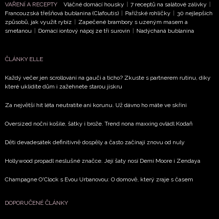
VAŘENÍ A RECEPTY
Vláčné domácí housky
|
7 receptů na salátové zálivky
|
Francouzská třešňová bublanina (Clafoutis)
|
Pařížské rohlíčky
|
30 nejlepších
způsobů, jak využít rybíz
|
Zapečené brambory s uzeným masem a
smetanou
|
Domácí iontový nápoj ze tří surovin
|
Nadýchaná bublanina
ČLÁNKY ELLE
Každý večer jen scrollování na gauči a ticho? Zkuste s partnerem rutinu, díky
které uklidíte dům i zažehnete starou jiskru
Za největší hit léta neutratíte ani korunu. Už dávno ho máte ve skříni
Oversized noční košile, šátky i brože. Trend nona maxxing ovládl Kodaň
Děti devadesátek definitivně dospěly a často začínají znovu od nuly
Hollywood propadl neslušné značce. Její šaty nosí Demi Moore i Zendaya
Champagne O'Clock s Evou Urbanovou: O domově, který zraje s časem
DOPORUČENÉ ČLÁNKY