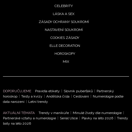
ODESLAT
CELEBRITY
LÁSKA A SEX
Přihlášením k newsletteru souhlasíte s
Obchodními
ZÁSADY OCHRANY SOUKROMÍ
podmínkami společnosti BurdaMedia Extra s.r.o.
a
NASTAVENÍ SOUKROMÍ
potvrzujete, že jste se seznámili se
Zásadami
COOKIES ZÁSADY
ochrany soukromí
- BurdaMedia Extra s.r.o. bude s
ELLE DECORATION
Vašimi údaji pracovat zejména k organizaci a
HOROSKOPY
vyhodnocení akce a zasílání novinek.
MIX
Chcete navíc dostávat i další zajímavé a exkluzivní
informace od našich partnerů? Pokud souhlasíte se
zpracováním údajů k tomuto účelu podle
Zásad ochrany
soukromí BurdaMedia Extra s.r.o.
, zaškrtněte toto pole.
DOPORUČUJEME
Pravidla etikety
|
Slovník puberťáků
|
Partnerský
horoskop
|
Testy a kvízy
|
Andělská čísla
|
Cestování
|
Numerologie podle
data narození
|
Letní trendy
AKTUÁLNÍ TÉMATA
Trendy v manikúře
|
Minulé životy dle numerologie
|
Partnerské vztahy a numerologie
|
Seriál Ulice
|
Plavky na léto 2026
|
Trendy
boty na léto 2026