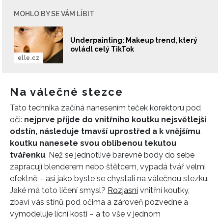
MOHLO BY SE VÁM LÍBIT
Underpainting: Makeup trend, který
ovládl celý TikTok
elle.cz
Na válečné stezce
Tato technika začíná nanesením teček korektoru pod
oči:
nejprve přijde do vnitřního koutku nejsvětlejší
odstín, následuje tmavší uprostřed a k vnějšímu
koutku nanesete svou oblíbenou tekutou
tvářenku
. Než se jednotlivé barevné body do sebe
zapracují blenderem nebo štětcem, vypadá tvář velmi
efektně – asi jako byste se chystali na válečnou stezku.
Jaké má toto líčení smysl?
Rozjasní
vnitřní koutky,
zbaví vás stínů pod očima a zároveň pozvedne a
vymodeluje lícní kosti – a to vše v jednom