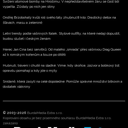
Svržení atomové bomby na Hirošimu: V nepředstavitelném žáru se část lidí
vypařila. Zůstaly po nich jen stíny
Ondřej Brzobohatý kvůli roli svého táty zhubnul 8 kilo: Drastický detox na
šťávách, masu a zelenině
Letní trendy podle vášnivých Italek. Stylové outfity, na které nedají dopustit,
budou slušet i českým ženám
Herec Jan Cina bez servítků: Od malého „smrada” přes vášnivou Drag Queen
až k romským kořenům a touze po dítěti
Hubnutí, trávení i chutě na sladké. Víme, kdy skořice, zázvor a bobkový list
opravdu pomáhají a kdy jde o mýty
Snídaně, která zasytí na celé dopoledne: Pomůže správné množství bílkovin a
dostatek vlákniny
© 2003-2026
BurdaMedia Extra s.r.o.
Kopírování obsahu je bez písemného souhlasu BurdaMedia Extra s.r.o.
zakázáno