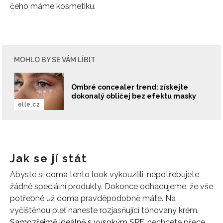
čeho máme kosmetiku.
MOHLO BY SE VÁM LÍBIT
Ombré concealer trend: získejte
dokonalý obličej bez efektu masky
elle.cz
Jak se jí stát
Abyste si doma tento look vykouzlili, nepotřebujete
žádné speciální produkty. Dokonce odhadujeme, že vše
potřebné už doma pravděpodobně máte. Na
vyčištěnou pleť naneste rozjasňující tónovaný krém.
Samozřejmě ideálně s vysokým SPF
, nechcete přece,