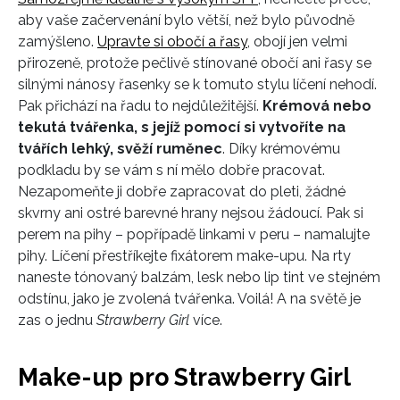
aby vaše začervenání bylo větší, než bylo původně
zamýšleno.
Upravte si obočí a řasy
, obojí jen velmi
přirozeně, protože pečlivě stínované obočí ani řasy se
INFORMACE
silnými nánosy řasenky se k tomuto stylu líčení nehodí.
REDAKCE
Pak přichází na řadu to nejdůležitější.
Krémová nebo
tekutá tvářenka, s jejíž pomocí si vytvoříte na
tvářích lehký, svěží ruměnec
. Díky krémovému
podkladu by se vám s ní mělo dobře pracovat.
Nezapomeňte ji dobře zapracovat do pleti, žádné
skvrny ani ostré barevné hrany nejsou žádoucí. Pak si
perem na pihy – popřípadě linkami v peru – namalujte
pihy. Líčení přestříkejte fixátorem make-upu. Na rty
naneste tónovaný balzám, lesk nebo lip tint ve stejném
odstínu, jako je zvolená tvářenka. Voilá! A na světě je
zas o jednu
Strawberry Girl
více.
Make-up pro Strawberry Girl