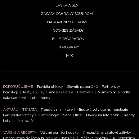
informace od našich partnerů? Pokud souhlasíte se
LÁSKA A SEX
zpracováním údajů k tomuto účelu podle
Zásad ochrany
ZÁSADY OCHRANY SOUKROMÍ
soukromí BurdaMedia Extra s.r.o.
, zaškrtněte toto pole.
NASTAVENÍ SOUKROMÍ
COOKIES ZÁSADY
ELLE DECORATION
HOROSKOPY
MIX
DOPORUČUJEME
Pravidla etikety
|
Slovník puberťáků
|
Partnerský
horoskop
|
Testy a kvízy
|
Andělská čísla
|
Cestování
|
Numerologie podle
data narození
|
Letní trendy
AKTUÁLNÍ TÉMATA
Trendy v manikúře
|
Minulé životy dle numerologie
|
Partnerské vztahy a numerologie
|
Seriál Ulice
|
Plavky na léto 2026
|
Trendy
boty na léto 2026
VAŘENÍ A RECEPTY
Vláčné domácí housky
|
7 receptů na salátové zálivky
|
Francouzská třešňová bublanina (Clafoutis)
|
Pařížské rohlíčky
|
30 nejlepších