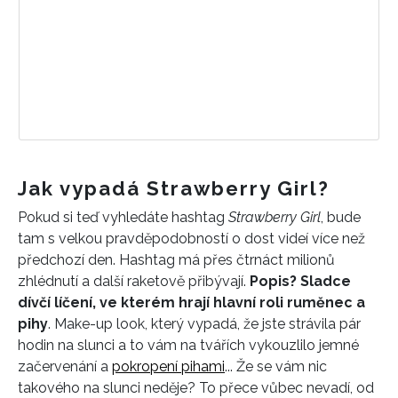
Jak vypadá Strawberry Girl?
Pokud si teď vyhledáte hashtag
Strawberry Girl
, bude
tam s velkou pravděpodobností o dost videí více než
předchozí den. Hashtag má přes čtrnáct milionů
zhlédnutí a další raketově přibývají.
Popis? Sladce
dívčí líčení, ve kterém hrají hlavní roli ruměnec a
pihy
. Make-up look, který vypadá, že jste strávila pár
hodin na slunci a to vám na tvářích vykouzlilo jemné
začervenání a
pokropení pihami
... Že se vám nic
takového na slunci neděje? To přece vůbec nevadí, od