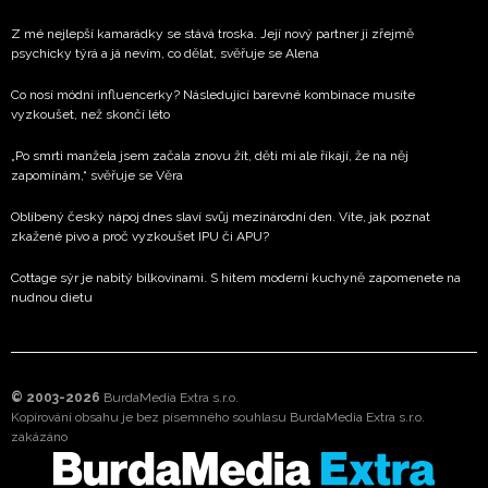
Z mé nejlepší kamarádky se stává troska. Její nový partner ji zřejmě
psychicky týrá a já nevím, co dělat, svěřuje se Alena
Co nosí módní influencerky? Následující barevné kombinace musíte
vyzkoušet, než skončí léto
„Po smrti manžela jsem začala znovu žít, děti mi ale říkají, že na něj
zapomínám,“ svěřuje se Věra
Oblíbený český nápoj dnes slaví svůj mezinárodní den. Víte, jak poznat
zkažené pivo a proč vyzkoušet IPU či APU?
Cottage sýr je nabitý bílkovinami. S hitem moderní kuchyně zapomenete na
nudnou dietu
© 2003-2026
BurdaMedia Extra s.r.o.
Kopírování obsahu je bez písemného souhlasu BurdaMedia Extra s.r.o.
zakázáno