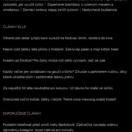
způsobů, jak využít rybíz
|
Zapečené brambory s uzeným masem a
smetanou
|
Domácí iontový nápoj ze tří surovin
|
Nadýchaná bublanina
ČLÁNKY ELLE
Víkend pro sebe: 5 tipů kam vyrazit na festival, drink, rande a do kina
Nejvíc cool žabky léta přímo z Kodaně. Zakrývají palec a mají kitten heel
Kreatin po třicítce? Pro ženy může mít větší význam, než se zdá
Každý večer jen scrollování na gauči a ticho? Zkuste s partnerem rutinu, díky
které uklidíte dům i zažehnete starou jiskru
Za největší hit léta neutratíte ani korunu. Už dávno ho máte ve skříni
Oversized noční košile, šátky i brože. Trend nona maxxing ovládl Kodaň
DOPORUČENÉ ČLÁNKY
Poslední telefonát před smrtí Ivety Bartošové: Zpěvačka zavolala svému
slavnému kolegovi, hovor netrval ani minutu