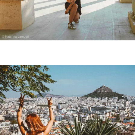
podmínkami společnosti BurdaMedia Extra s.r.o.
a
potvrzujete, že jste se seznámili se
Zásadami
ochrany soukromí
- BurdaMedia Extra s.r.o. bude s
Vašimi údaji pracovat zejména k organizaci a
vyhodnocení akce a zasílání novinek.
Chcete navíc dostávat i další zajímavé a exkluzivní
informace od našich partnerů? Pokud souhlasíte se
zpracováním údajů k tomuto účelu podle
Zásad ochrany
soukromí BurdaMedia Extra s.r.o.
, zaškrtněte toto pole.