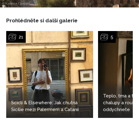
Prohlédněte si další galerie
Teplo, tma a ti
Scicli & Elsewhere: Jak chutná
chalupy a rouben
Sicílie mezi Palermem a Catanií
oddychnete