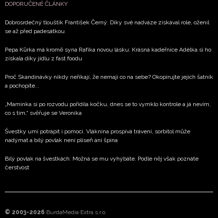
DOPORUČENÉ ČLÁNKY
Dobrosrdečný tlouštík František Černý: Díky své nadváze získával role, oženil
se až před padesátkou
Pepa Kůrka má kromě syna Rafíka novou lásku: Krásná kadeřnice Adélka si ho
získala díky jídlu z fast foodu
Proč Skandinávky nikdy neříkají, že nemají co na sebe? Okopírujte jejich šatník
a pochopíte...
„Maminka si po rozvodu pořídila kočku, dnes se to vymklo kontrole a já nevím,
co s tím,“ svěřuje se Veronika
Švestky umí potrápit i pomoci. Vláknina prospívá trávení, sorbitol může
nadýmat a bílý povlak není plíseň ani špína
Bílý povlak na švestkách: Možná se mu vyhýbáte. Podle něj však poznáte
čerstvost
© 2003-2026
BurdaMedia Extra s.r.o.