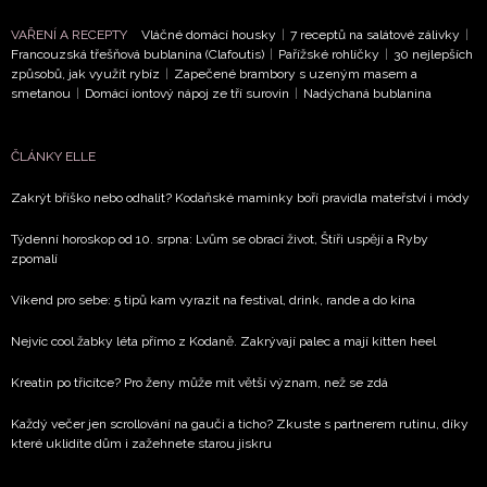
VAŘENÍ A RECEPTY
Vláčné domácí housky
|
7 receptů na salátové zálivky
|
Francouzská třešňová bublanina (Clafoutis)
|
Pařížské rohlíčky
|
30 nejlepších
způsobů, jak využít rybíz
|
Zapečené brambory s uzeným masem a
smetanou
|
Domácí iontový nápoj ze tří surovin
|
Nadýchaná bublanina
ČLÁNKY ELLE
Zakrýt bříško nebo odhalit? Kodaňské maminky boří pravidla mateřství i módy
Týdenní horoskop od 10. srpna: Lvům se obrací život, Štíři uspějí a Ryby
zpomalí
Víkend pro sebe: 5 tipů kam vyrazit na festival, drink, rande a do kina
Nejvíc cool žabky léta přímo z Kodaně. Zakrývají palec a mají kitten heel
Kreatin po třicítce? Pro ženy může mít větší význam, než se zdá
Každý večer jen scrollování na gauči a ticho? Zkuste s partnerem rutinu, díky
které uklidíte dům i zažehnete starou jiskru