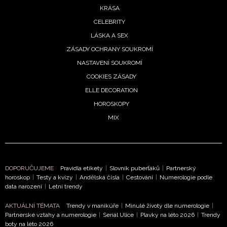
KRÁSA
CELEBRITY
LÁSKA A SEX
ZÁSADY OCHRANY SOUKROMÍ
NASTAVENÍ SOUKROMÍ
COOKIES ZÁSADY
ELLE DECORATION
HOROSKOPY
MIX
DOPORUČUJEME
Pravidla etikety
|
Slovník puberťáků
|
Partnerský
horoskop
|
Testy a kvízy
|
Andělská čísla
|
Cestování
|
Numerologie podle
data narození
|
Letní trendy
AKTUÁLNÍ TÉMATA
Trendy v manikúře
|
Minulé životy dle numerologie
|
Partnerské vztahy a numerologie
|
Seriál Ulice
|
Plavky na léto 2026
|
Trendy
boty na léto 2026