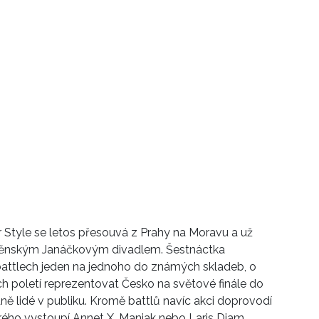
Style se letos přesouvá z Prahy na Moravu a už
rněnským Janáčkovým divadlem. Šestnáctka
 battlech jeden na jednoho do známých skladeb, o
ch poletí reprezentovat Česko na světové finále do
ně lidé v publiku. Kromě battlů navíc akci doprovodí
ého vystoupí Annet X, Maniak nebo Laris Diam.