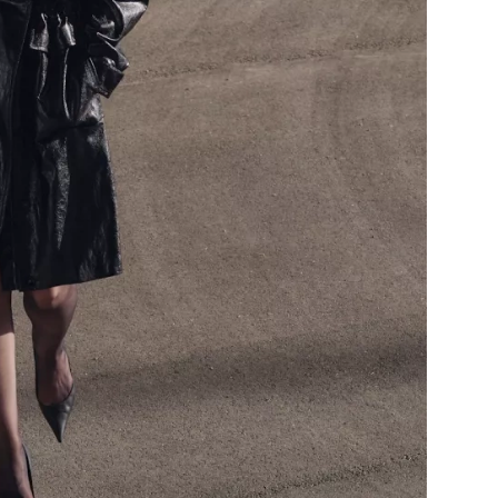
Přihlášením k newsletteru souhlasíte s
Obcho
společnosti BurdaMedia Extra s.r.o.
a potv
Zásadami ochrany soukromí
- BurdaMedia E
pracovat zejména k organizaci a vyhodnocení 
Chcete navíc dostávat i další zajímavé a exkluz
Pokud souhlasíte se zpracováním údajů k tom
soukromí BurdaMedia Extra s.r.o.
, zaškrtnět