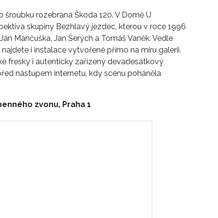
ního šroubku rozebraná Škoda 120. V Domě U
ektiva skupiny Bezhlavý jezdec, kterou v roce 1996
f, Ján Mančuška, Jan Šerých a Tomáš Vaněk. Vedle
najdete i instalace vytvořené přímo na míru galerii.
ké fresky i autenticky zařízený devadesátkový
před nástupem internetu, kdy scénu poháněla
amenného zvonu, Praha 1