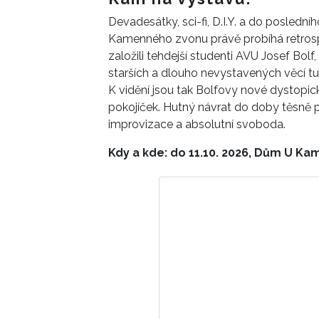
Devadesátky, sci-fi, D.I.Y. a do posled
Kamenného zvonu právě probíhá retrosp
založili tehdejší studenti AVU Josef Bol
starších a dlouho nevystavených věcí tu 
K vidění jsou tak Bolfovy nové dystopic
pokojíček. Hutný návrat do doby těsně 
improvizace a absolutní svoboda.
Kdy a kde: do 11.10. 2026, Dům U K