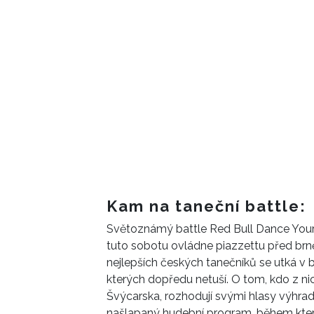
Kam na taneční battle:
Světoznámý battle Red Bull Dance Your 
tuto sobotu ovládne piazzettu před b
nejlepších českých tanečníků se utká v
kterých dopředu netuší. O tom, kdo z ni
Švýcarska, rozhodují svými hlasy výhrad
našlapaný hudební program, během kter