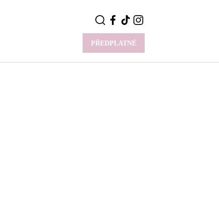
PŘEDPLATNÉ
VÍCE
Y
CELEBRITY
Novinky
Styl slavných
Rozhovory
ie